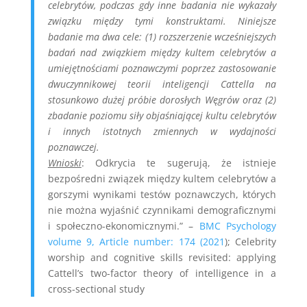
celebrytów, podczas gdy inne badania nie wykazały
związku między tymi konstruktami. Niniejsze
badanie ma dwa cele: (1) rozszerzenie wcześniejszych
badań nad związkiem między kultem celebrytów a
umiejętnościami poznawczymi poprzez zastosowanie
dwuczynnikowej teorii inteligencji Cattella na
stosunkowo dużej próbie dorosłych Węgrów oraz (2)
zbadanie poziomu siły objaśniającej kultu celebrytów
i innych istotnych zmiennych w wydajności
poznawczej.
Wnioski
: Odkrycia te sugerują, że istnieje
bezpośredni związek między kultem celebrytów a
gorszymi wynikami testów poznawczych, których
nie można wyjaśnić czynnikami demograficznymi
i społeczno-ekonomicznymi.” –
BMC Psychology
volume 9, Article number: 174 (2021
); Celebrity
worship and cognitive skills revisited: applying
Cattell’s two-factor theory of intelligence in a
cross-sectional study