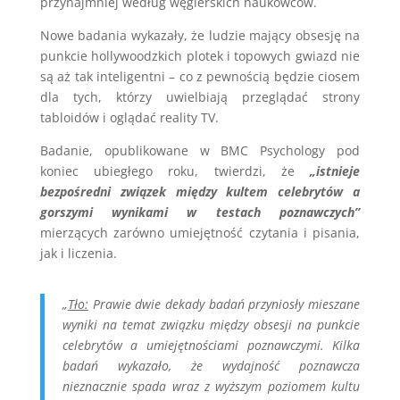
przynajmniej według węgierskich naukowców.
Nowe badania wykazały, że ludzie mający obsesję na
punkcie hollywoodzkich plotek i topowych gwiazd nie
są aż tak inteligentni – co z pewnością będzie ciosem
dla tych, którzy uwielbiają przeglądać strony
tabloidów i oglądać reality TV.
Badanie, opublikowane w BMC Psychology pod
koniec ubiegłego roku, twierdzi, że
„istnieje
bezpośredni związek między kultem celebrytów a
gorszymi wynikami w testach poznawczych”
mierzących zarówno umiejętność czytania i pisania,
jak i liczenia.
„
Tło:
Prawie dwie dekady badań przyniosły mieszane
wyniki na temat związku między obsesji na punkcie
celebrytów a umiejętnościami poznawczymi. Kilka
badań wykazało, że wydajność poznawcza
nieznacznie spada wraz z wyższym poziomem kultu