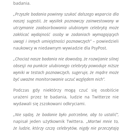
badania.
„Przyszłe badania powinny szukać dalszego wsparcia dla
naszej sugestii, że wysiłek poznawczy zainwestowany w
utrzymanie zaabsorbowania ulubionym celebrytą może
zakłócać wydajność osoby w zadaniach wymagających
uwagi i innych umiejętności poznawczych”
– powiedzieli
naukowcy w niedawnym wywiadzie dla PsyPost.
„Chociaż nasze badania nie dowodzą, że rozwijanie silnej
obsesji na punkcie ulubionego celebryty powoduje niższe
wyniki w testach poznawczych, sugeruje, że mądre może
być uważne monitorowanie uczuć względem nich”.
Podczas gdy niektórzy mogą czuć się osobiście
urażeni przez te badania, ludzie na Twitterze nie
wydawali się zszokowani odkryciami.
„Nie sądzę, że badanie było potrzebne, aby to ustalić”,
napisał jeden użytkownik Twittera. „
Martwi mnie to,
że ludzie, którzy czczą celebrytów, nigdy nie przeczytają