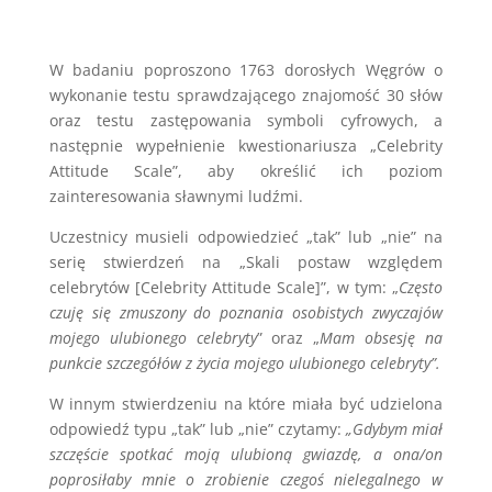
W badaniu poproszono 1763 dorosłych Węgrów o
wykonanie testu sprawdzającego znajomość 30 słów
oraz testu zastępowania symboli cyfrowych, a
następnie wypełnienie kwestionariusza „Celebrity
Attitude Scale”, aby określić ich poziom
zainteresowania sławnymi ludźmi.
Uczestnicy musieli odpowiedzieć „tak” lub „nie” na
serię stwierdzeń na „Skali postaw względem
celebrytów [Celebrity Attitude Scale]”, w tym: „
Często
czuję się zmuszony do poznania osobistych zwyczajów
mojego ulubionego celebryty
” oraz „
Mam obsesję na
punkcie szczegółów z życia mojego ulubionego celebryty”.
W innym stwierdzeniu na które miała być udzielona
odpowiedź typu „tak” lub „nie” czytamy:
„Gdybym miał
szczęście spotkać moją ulubioną gwiazdę, a ona/on
poprosiłaby mnie o zrobienie czegoś nielegalnego w