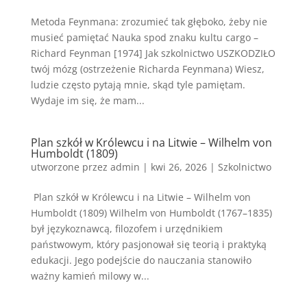
Metoda Feynmana: zrozumieć tak głęboko, żeby nie
musieć pamiętać Nauka spod znaku kultu cargo –
Richard Feynman [1974] Jak szkolnictwo USZKODZIŁO
twój mózg (ostrzeżenie Richarda Feynmana) Wiesz,
ludzie często pytają mnie, skąd tyle pamiętam.
Wydaje im się, że mam...
Plan szkół w Królewcu i na Litwie – Wilhelm von
Humboldt (1809)
utworzone przez
admin
|
kwi 26, 2026
|
Szkolnictwo
Plan szkół w Królewcu i na Litwie – Wilhelm von
Humboldt (1809) Wilhelm von Humboldt (1767–1835)
był językoznawcą, filozofem i urzędnikiem
państwowym, który pasjonował się teorią i praktyką
edukacji. Jego podejście do nauczania stanowiło
ważny kamień milowy w...