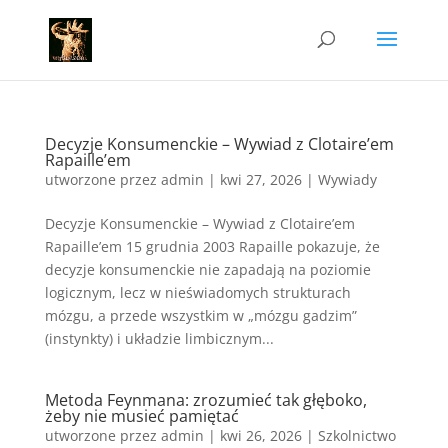
Decyzje Konsumenckie – Wywiad z Clotaire’em
Rapaille’em
utworzone przez
admin
|
kwi 27, 2026
|
Wywiady
Decyzje Konsumenckie – Wywiad z Clotaire’em
Rapaille’em 15 grudnia 2003 Rapaille pokazuje, że
decyzje konsumenckie nie zapadają na poziomie
logicznym, lecz w nieświadomych strukturach
mózgu, a przede wszystkim w „mózgu gadzim”
(instynkty) i układzie limbicznym...
Metoda Feynmana: zrozumieć tak głęboko,
żeby nie musieć pamiętać
utworzone przez
admin
|
kwi 26, 2026
|
Szkolnictwo