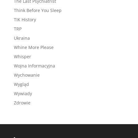
The Last Psychiatrist
Think Before You Sleep
TIK History
TRP
Ukraina
Whine More Please
Whisper
Wojna Informacyjna
Wychowanie
Wygląd
Wywiady
Zdrowie