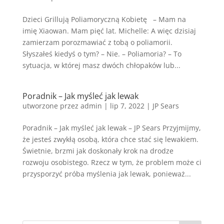
Dzieci Grillują Poliamoryczną Kobietę – Mam na
imię Xiaowan. Mam pięć lat. Michelle: A więc dzisiaj
zamierzam porozmawiać z tobą o poliamorii.
Słyszałeś kiedyś o tym? – Nie. – Poliamoria? – To
sytuacja, w której masz dwóch chłopaków lub...
Poradnik – Jak myśleć jak lewak
utworzone przez
admin
|
lip 7, 2022
|
JP Sears
Poradnik – Jak myśleć jak lewak – JP Sears Przyjmijmy,
że jesteś zwykłą osobą, która chce stać się lewakiem.
Świetnie, brzmi jak doskonały krok na drodze
rozwoju osobistego. Rzecz w tym, że problem może ci
przysporzyć próba myślenia jak lewak, ponieważ...