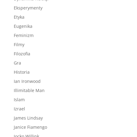
Eksperymenty
Etyka
Eugenika
Feminizm
Filmy
Filozofia
Gra
Historia
Ian Ironwood
Illimitable Man
Islam
Izrael
James Lindsay
Janice Fiamengo
Jocko Willink