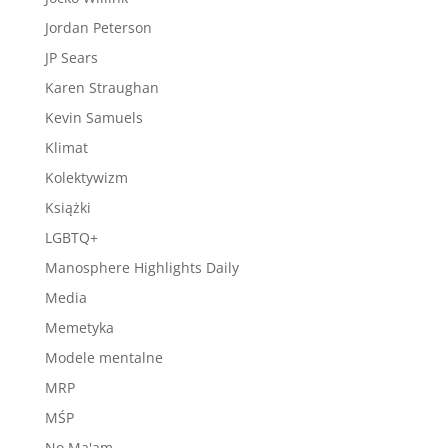
Jordan Peterson
JP Sears
Karen Straughan
Kevin Samuels
Klimat
Kolektywizm
Książki
LGBTQ+
Manosphere Highlights Daily
Media
Memetyka
Modele mentalne
MRP
MŚP
No Ma'am