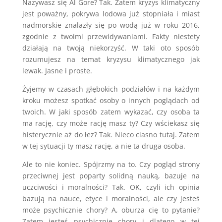
Nazywasz się Al Gore? Tak. Zatem kryzys klimatyczny
jest poważny, pokrywa lodowa już stopniała i miast
nadmorskie znalazły się po wodą już w roku 2016,
zgodnie z twoimi przewidywaniami. Fakty niestety
działają na twoją niekorzyść. W taki oto sposób
rozumujesz na temat kryzysu klimatycznego jak
lewak. Jasne i proste.
Żyjemy w czasach głębokich podziałów i na każdym
kroku możesz spotkać osoby o innych poglądach od
twoich. W jaki sposób zatem wykazać, czy osoba ta
ma rację, czy może rację masz ty? Czy wściekasz się
histerycznie aż do łez? Tak. Nieco ciasno tutaj. Zatem
w tej sytuacji ty masz rację, a nie ta druga osoba.
Ale to nie koniec. Spójrzmy na to. Czy pogląd strony
przeciwnej jest poparty solidną nauką, bazuje na
uczciwości i moralności? Tak. OK, czyli ich opinia
bazują na nauce, etyce i moralności, ale czy jesteś
może psychicznie chory? A, oburza cię to pytanie?
Zatem jesteś psychicznie chory i dlatego w tej