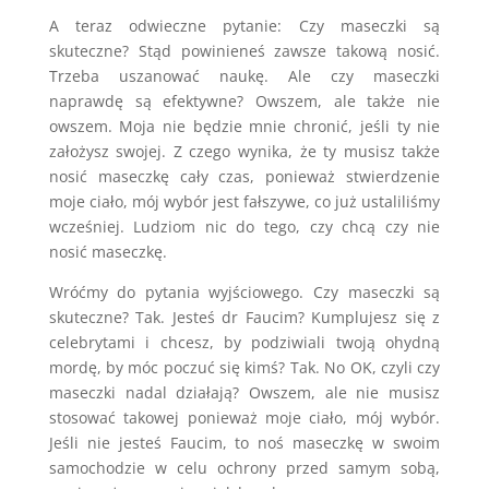
A teraz odwieczne pytanie: Czy maseczki są
skuteczne? Stąd powinieneś zawsze takową nosić.
Trzeba uszanować naukę. Ale czy maseczki
naprawdę są efektywne? Owszem, ale także nie
owszem. Moja nie będzie mnie chronić, jeśli ty nie
założysz swojej. Z czego wynika, że ty musisz także
nosić maseczkę cały czas, ponieważ stwierdzenie
moje ciało, mój wybór jest fałszywe, co już ustaliliśmy
wcześniej. Ludziom nic do tego, czy chcą czy nie
nosić maseczkę.
Wróćmy do pytania wyjściowego. Czy maseczki są
skuteczne? Tak. Jesteś dr Faucim? Kumplujesz się z
celebrytami i chcesz, by podziwiali twoją ohydną
mordę, by móc poczuć się kimś? Tak. No OK, czyli czy
maseczki nadal działają? Owszem, ale nie musisz
stosować takowej ponieważ moje ciało, mój wybór.
Jeśli nie jesteś Faucim, to noś maseczkę w swoim
samochodzie w celu ochrony przed samym sobą,