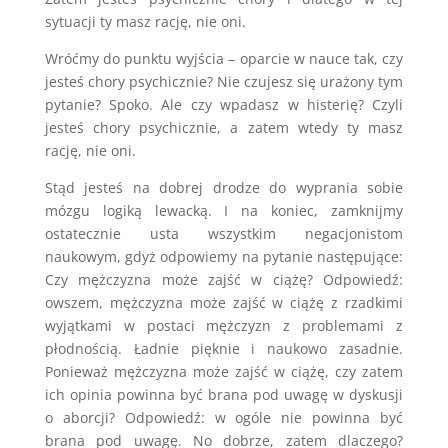
sytuacji ty masz rację, nie oni.
Wróćmy do punktu wyjścia – oparcie w nauce tak, czy
jesteś chory psychicznie? Nie czujesz się urażony tym
pytanie? Spoko. Ale czy wpadasz w histerię? Czyli
jesteś chory psychicznie, a zatem wtedy ty masz
rację, nie oni.
Stąd jesteś na dobrej drodze do wyprania sobie
mózgu logiką lewacką. I na koniec, zamknijmy
ostatecznie usta wszystkim negacjonistom
naukowym, gdyż odpowiemy na pytanie następujące:
Czy mężczyzna może zajść w ciążę? Odpowiedź:
owszem, mężczyzna może zajść w ciążę z rzadkimi
wyjątkami w postaci mężczyzn z problemami z
płodnością. Ładnie pięknie i naukowo zasadnie.
Ponieważ mężczyzna może zajść w ciążę, czy zatem
ich opinia powinna być brana pod uwagę w dyskusji
o aborcji? Odpowiedź: w ogóle nie powinna być
brana pod uwagę. No dobrze, zatem dlaczego?