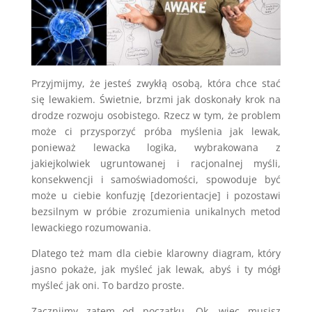
Przyjmijmy, że jesteś zwykłą osobą, która chce stać
się lewakiem. Świetnie, brzmi jak doskonały krok na
drodze rozwoju osobistego. Rzecz w tym, że problem
może ci przysporzyć próba myślenia jak lewak,
ponieważ lewacka logika, wybrakowana z
jakiejkolwiek ugruntowanej i racjonalnej myśli,
konsekwencji i samoświadomości, spowoduje być
może u ciebie konfuzję [dezorientacje] i pozostawi
bezsilnym w próbie zrozumienia unikalnych metod
lewackiego rozumowania.
Dlatego też mam dla ciebie klarowny diagram, który
jasno pokaże, jak myśleć jak lewak, abyś i ty mógł
myśleć jak oni. To bardzo proste.
Zacznijmy zatem od początku. Ok, więc musisz