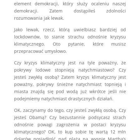
element demokracji, który służy ocaleniu naszej
demokracji. Zatem dostąpiłeś zdolności
rozumowania jak lewak.
Jako lewak, rzecz, którą uwielbiasz bardziej od
lockdownów, to sianie strachu odnośnie kryzysu
klimatycznego. Oto pytanie, które musisz
przepracować umysłowo.
Czy kryzys klimatyczny jest na tyle poważny, że
pokrywy lodowe stopnieją natychmiastowo? Czy
jesteś zwykłą osobą? Zatem kryzys klimatyczny jest
poważny, pokrywy śnieżne natychmiast topnieją i
miasta znajdą się pod wodą już wkrótce jeśli nie
podejmiemy natychmiast drastycznych działań.
OK, zaczynamy do tego, czy jesteś zwykłą osobą. Czy
jesteś Obamą? Czy bezustannie podsycasz strach
odnośnie powagi zagrożenia w postaci kryzysu
klimatycznego? OK, to kup sobie tę wartą 12 mln
dolarów posiadłość nad plażą na wyspie Martha’s