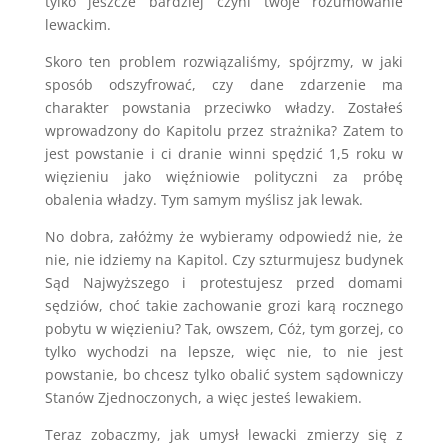
tylko jeszcze bardziej czyni twoje rozumowanie
lewackim.
Skoro ten problem rozwiązaliśmy, spójrzmy, w jaki
sposób odszyfrować, czy dane zdarzenie ma
charakter powstania przeciwko władzy. Zostałeś
wprowadzony do Kapitolu przez strażnika? Zatem to
jest powstanie i ci dranie winni spędzić 1,5 roku w
więzieniu jako więźniowie polityczni za próbę
obalenia władzy. Tym samym myślisz jak lewak.
No dobra, załóżmy że wybieramy odpowiedź nie, że
nie, nie idziemy na Kapitol. Czy szturmujesz budynek
Sąd Najwyższego i protestujesz przed domami
sędziów, choć takie zachowanie grozi karą rocznego
pobytu w więzieniu? Tak, owszem, Cóż, tym gorzej, co
tylko wychodzi na lepsze, więc nie, to nie jest
powstanie, bo chcesz tylko obalić system sądowniczy
Stanów Zjednoczonych, a więc jesteś lewakiem.
Teraz zobaczmy, jak umysł lewacki zmierzy się z