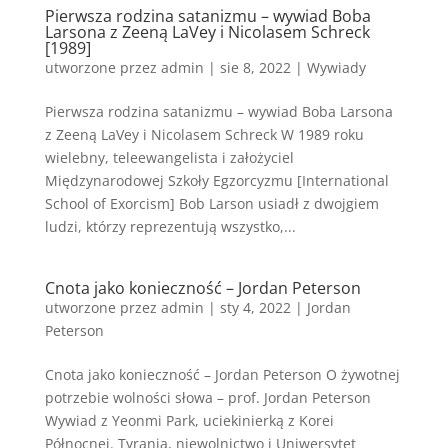
Pierwsza rodzina satanizmu – wywiad Boba
Larsona z Zeeną LaVey i Nicolasem Schreck
[1989]
utworzone przez
admin
|
sie 8, 2022
|
Wywiady
Pierwsza rodzina satanizmu – wywiad Boba Larsona
z Zeeną LaVey i Nicolasem Schreck W 1989 roku
wielebny, teleewangelista i założyciel
Międzynarodowej Szkoły Egzorcyzmu [International
School of Exorcism] Bob Larson usiadł z dwojgiem
ludzi, którzy reprezentują wszystko,...
Cnota jako konieczność – Jordan Peterson
utworzone przez
admin
|
sty 4, 2022
|
Jordan
Peterson
Cnota jako konieczność – Jordan Peterson O żywotnej
potrzebie wolności słowa – prof. Jordan Peterson
Wywiad z Yeonmi Park, uciekinierką z Korei
Północnej. Tyrania, niewolnictwo i Uniwersytet