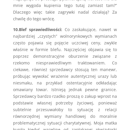
mnie wygoda kupienia tego tutaj zamiast tam?”
Dlaczego więc takie zagrywki nadal działają? Za
chwilę do tego wrócę.
10.Blef sprawiedliwości:
Co zaskakujące, nawet w
najbardziej „czystych” wolnorynkowych wymianach
często pojawia się pojęcie uczciwej ceny, zwykle
właśnie w formie blefu. Najczęściej objawia się to
poprzez demonstracyjne oburzenie związane z
rzekomo niesprawiedliwym traktowaniem. Co
ciekawe, również sprzedawcy stosują ten manewr,
próbując wywołać wrażenie autentycznej urazy lub
niesmaku, na przykład ostentacyjnie odkładając
omawiany towar. Istnieją jednak pewne granice.
Sprzedawcy bardzo rzadko proszą o zakup wprost na
podstawie własnej potrzeby życiowej, ponieważ
subtelnie przesuwałoby to sytuację z relacji
równorzędnej wymiany handlowej do moralnie
problematycznej sytuacji charytatywnej. Moja matka
kupiła kiedyś wazelinę od zapłakanej akwizytorki