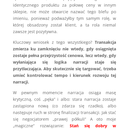
identycznego produktu za połowę ceny w innym
sklepie, nie może otwarcie nazwać tego blefu po
imieniu, ponieważ podważyłby tym samym rolę, w
której obsadzony został klient, a ta rola niemal
zawsze jest pozytywna.
Kluczowy wniosek z tego wszystkiego?
Transakcja
zmierza ku zamknięciu nie wtedy, gdy osiągnięta
zostaje pełna przejrzystość cenowa, lecz wtedy, gdy
wyłaniająca się logika narracji staje się
przytłaczająca. Aby skutecznie się targować, trzeba
umieć kontrolować tempo i kierunek rozwoju tej
narracji.
W pewnym momencie narracja osiąga masę
krytyczną, coś „pęka” i albo: stara narracja zostaje
zastąpiona nową (co zdarza się rzadko), albo
następuje ruch w stronę finalizacji transakcji. Jak stać
się negocjatorem „prawej półkuli” A oto moje
„magiczne” rozwiązanie:
Stań się dobry w