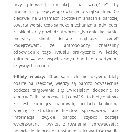
przy pierwszej transakcji „na szczęście”, by
uruchomić przepływ gotówki na początku dnia. Co
ciekawe, na Bahamach spotkałem znacznie bardziej
otwartą wersję tego samego mechanizmu, gdy jeden
ze sklepikarzy powiedział wprost: „No dalej kochanie,
pierwszy klient dostaje najlepszą cenę!”
Podejrzewam, że antropolodzy znaleźliby
odpowiednik tego rytuału praktycznie w każdej
kulturze — poza współczesnym handlem opartym na
sztywnych cenach.
9.Blefy wiedzy:
Choć sam ich nie użyłem, blefy
oparte na rzekomej wiedzy są bardzo powszechne
podczas targowania się: „Widziałem dokładnie to
samo w Delhi za połowę tej ceny!” Są to blefy dlatego,
że jeśli kupujący naprawdę posiada konkretną
wiedzę o strukturze kosztów sprzedawcy, taka
informacja zwykle bardzo szybko zostaje
wykorzystana i „wyjęta z równania”, sprowadzając
negocjacje do prostego pytania: „Jaką wartość ma dla