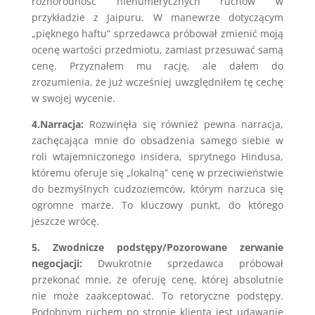
różnorodność nienumerycznych ruchów w
przykładzie z Jaipuru. W manewrze dotyczącym
„pięknego haftu” sprzedawca próbował zmienić moją
ocenę wartości przedmiotu, zamiast przesuwać samą
cenę. Przyznałem mu rację, ale dałem do
zrozumienia, że już wcześniej uwzględniłem tę cechę
w swojej wycenie.
4.Narracja:
Rozwinęła się również pewna narracja,
zachęcająca mnie do obsadzenia samego siebie w
roli wtajemniczonego insidera, sprytnego Hindusa,
któremu oferuje się „lokalną” cenę w przeciwieństwie
do bezmyślnych cudzoziemców, którym narzuca się
ogromne marże. To kluczowy punkt, do którego
jeszcze wrócę.
5. Zwodnicze podstępy/Pozorowane zerwanie
negocjacji:
Dwukrotnie sprzedawca próbował
przekonać mnie, że oferuję cenę, której absolutnie
nie może zaakceptować. To retoryczne podstępy.
Podobnym ruchem po stronie klienta jest udawanie