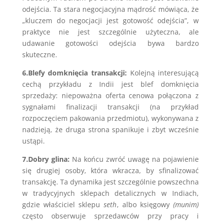
odejścia. Ta stara negocjacyjna mądrość mówiąca, że
„kluczem do negocjacji jest gotowość odejścia”, w
praktyce nie jest szczególnie użyteczna, ale
udawanie gotowości odejścia bywa bardzo
skuteczne.
6.Blefy domknięcia transakcji:
Kolejną interesującą
cechą przykładu z Indii jest blef domknięcia
sprzedaży: niepoważna oferta cenowa połączona z
sygnałami finalizacji transakcji (na przykład
rozpoczęciem pakowania przedmiotu), wykonywana z
nadzieją, że druga strona spanikuje i zbyt wcześnie
ustąpi.
7.Dobry glina:
Na końcu zwróć uwagę na pojawienie
się drugiej osoby, która wkracza, by sfinalizować
transakcję. Ta dynamika jest szczególnie powszechna
w tradycyjnych sklepach detalicznych w Indiach,
gdzie właściciel sklepu
seth
, albo księgowy
(munim)
często obserwuje sprzedawców przy pracy i