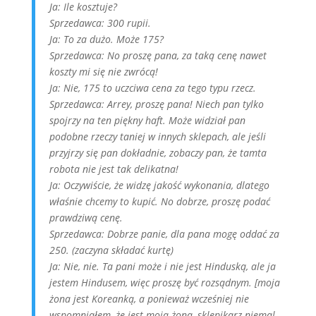
Ja: Ile kosztuje?
Sprzedawca: 300 rupii.
Ja: To za dużo. Może 175?
Sprzedawca: No proszę pana, za taką cenę nawet
koszty mi się nie zwrócą!
Ja: Nie, 175 to uczciwa cena za tego typu rzecz.
Sprzedawca: Arrey, proszę pana! Niech pan tylko
spojrzy na ten piękny haft. Może widział pan
podobne rzeczy taniej w innych sklepach, ale jeśli
przyjrzy się pan dokładnie, zobaczy pan, że tamta
robota nie jest tak delikatna!
Ja: Oczywiście, że widzę jakość wykonania, dlatego
właśnie chcemy to kupić. No dobrze, proszę podać
prawdziwą cenę.
Sprzedawca: Dobrze panie, dla pana mogę oddać za
250. (zaczyna składać kurtę)
Ja: Nie, nie. Ta pani może i nie jest Hinduską, ale ja
jestem Hindusem, więc proszę być rozsądnym. [moja
żona jest Koreanką, a ponieważ wcześniej nie
wspomniałem, że jest moją żoną, sklepikarz niemal