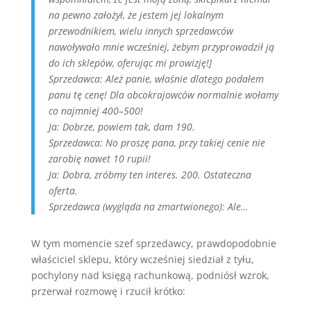
na pewno założył, że jestem jej lokalnym
przewodnikiem, wielu innych sprzedawców
nawoływało mnie wcześniej, żebym przyprowadził ją
do ich sklepów, oferując mi prowizję!]
Sprzedawca: Ależ panie, właśnie dlatego podałem
panu tę cenę! Dla obcokrajowców normalnie wołamy
co najmniej 400–500!
Ja: Dobrze, powiem tak, dam 190.
Sprzedawca: No proszę pana, przy takiej cenie nie
zarobię nawet 10 rupii!
Ja: Dobra, zróbmy ten interes. 200. Ostateczna
oferta.
Sprzedawca (wygląda na zmartwionego): Ale…
W tym momencie szef sprzedawcy, prawdopodobnie
właściciel sklepu, który wcześniej siedział z tyłu,
pochylony nad księgą rachunkową, podniósł wzrok,
przerwał rozmowę i rzucił krótko: