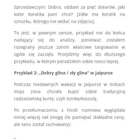
Sprzedawczyni: Dobra, oddam za pięć dolarów. Jaki
kolor koralika pani chce? [żółw ma koralik na
sznurku, którego nie widać na zdjęciu].
To jest, w pewnym sensie, przykład nie do końca
nadający się do analizy, ponieważ zostałem
rozegrany jeszcze zanim właściwe targowanie w
ogóle się zaczęło. Przejdźmy więc do dłuższego
przykładu, w którym poradziłem sobie nieco lepiej.
Przykład 2: „Dobry glina / zły glina” w Jaipurze
Podczas niedawnych wakacji w Jaipurze w Indiach
moja żona chciała kupić sobie tradycyjną
radżastańską kurtę, czyli tunikę/koszulę.
Po przetłumaczeniu z hindi rozmowa wyglądała
mniej więcej tak (mogę źle pamiętać dokładne ceny,
ale sens został zachowany):