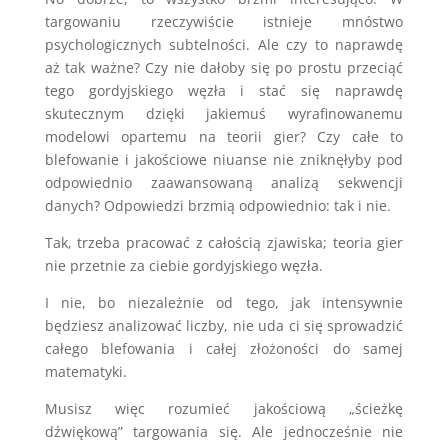
targowaniu rzeczywiście istnieje mnóstwo
psychologicznych subtelności. Ale czy to naprawdę
aż tak ważne? Czy nie dałoby się po prostu przeciąć
tego gordyjskiego węzła i stać się naprawdę
skutecznym dzięki jakiemuś wyrafinowanemu
modelowi opartemu na teorii gier? Czy całe to
blefowanie i jakościowe niuanse nie zniknęłyby pod
odpowiednio zaawansowaną analizą sekwencji
danych? Odpowiedzi brzmią odpowiednio: tak i nie.
Tak, trzeba pracować z całością zjawiska; teoria gier
nie przetnie za ciebie gordyjskiego węzła.
I nie, bo niezależnie od tego, jak intensywnie
będziesz analizować liczby, nie uda ci się sprowadzić
całego blefowania i całej złożoności do samej
matematyki.
Musisz więc rozumieć jakościową „ścieżkę
dźwiękową” targowania się. Ale jednocześnie nie