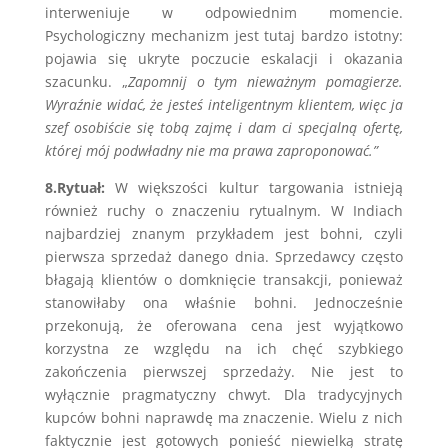
interweniuje w odpowiednim momencie.
Psychologiczny mechanizm jest tutaj bardzo istotny:
pojawia się ukryte poczucie eskalacji i okazania
szacunku. „
Zapomnij o tym nieważnym pomagierze.
Wyraźnie widać, że jesteś inteligentnym klientem, więc ja
szef osobiście się tobą zajmę i dam ci specjalną ofertę,
której mój podwładny nie ma prawa zaproponować.”
8.Rytuał:
W większości kultur targowania istnieją
również ruchy o znaczeniu rytualnym. W Indiach
najbardziej znanym przykładem jest bohni, czyli
pierwsza sprzedaż danego dnia. Sprzedawcy często
błagają klientów o domknięcie transakcji, ponieważ
stanowiłaby ona właśnie bohni. Jednocześnie
przekonują, że oferowana cena jest wyjątkowo
korzystna ze względu na ich chęć szybkiego
zakończenia pierwszej sprzedaży. Nie jest to
wyłącznie pragmatyczny chwyt. Dla tradycyjnych
kupców bohni naprawdę ma znaczenie. Wielu z nich
faktycznie jest gotowych ponieść niewielką stratę