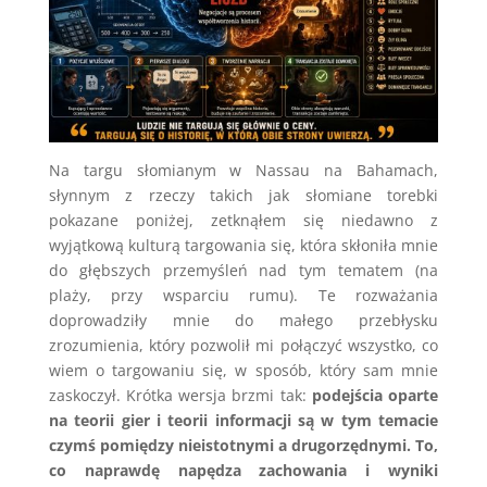
Na targu słomianym w Nassau na Bahamach,
słynnym z rzeczy takich jak słomiane torebki
pokazane poniżej, zetknąłem się niedawno z
wyjątkową kulturą targowania się, która skłoniła mnie
do głębszych przemyśleń nad tym tematem (na
plaży, przy wsparciu rumu). Te rozważania
doprowadziły mnie do małego przebłysku
zrozumienia, który pozwolił mi połączyć wszystko, co
wiem o targowaniu się, w sposób, który sam mnie
zaskoczył. Krótka wersja brzmi tak:
podejścia oparte
na teorii gier i teorii informacji są w tym temacie
czymś pomiędzy nieistotnymi a drugorzędnymi. To,
co naprawdę napędza zachowania i wyniki