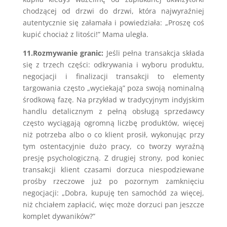
chodzącej od drzwi do drzwi, która najwyraźniej
autentycznie się załamała i powiedziała: „Proszę coś
kupić chociaż z litości!” Mama uległa.
11.Rozmywanie granic:
Jeśli pełna transakcja składa
się z trzech części: odkrywania i wyboru produktu,
negocjacji i finalizacji transakcji to elementy
targowania często „wyciekają” poza swoją nominalną
środkową fazę. Na przykład w tradycyjnym indyjskim
handlu detalicznym z pełną obsługą sprzedawcy
często wyciągają ogromną liczbę produktów, więcej
niż potrzeba albo o co klient prosił, wykonując przy
tym ostentacyjnie dużo pracy, co tworzy wyraźną
presję psychologiczną. Z drugiej strony, pod koniec
transakcji klient czasami dorzuca niespodziewane
prośby rzeczowe już po pozornym zamknięciu
negocjacji: „Dobra, kupuję ten samochód za więcej,
niż chciałem zapłacić, więc może dorzuci pan jeszcze
komplet dywaników?”