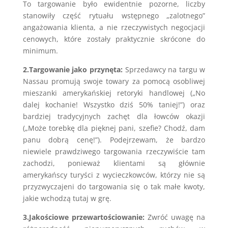
To targowanie było ewidentnie pozorne, liczby
stanowiły część rytuału wstępnego „zalotnego”
angażowania klienta, a nie rzeczywistych negocjacji
cenowych, które zostały praktycznie skrócone do
minimum.
2.Targowanie jako przynęta:
Sprzedawcy na targu w
Nassau promują swoje towary za pomocą osobliwej
mieszanki amerykańskiej retoryki handlowej („No
dalej kochanie! Wszystko dziś 50% taniej!”) oraz
bardziej tradycyjnych zachęt dla łowców okazji
(„Może torebkę dla pięknej pani, szefie? Chodź, dam
panu dobrą cenę!”). Podejrzewam, że bardzo
niewiele prawdziwego targowania rzeczywiście tam
zachodzi, ponieważ klientami są głównie
amerykańscy turyści z wycieczkowców, którzy nie są
przyzwyczajeni do targowania się o tak małe kwoty,
jakie wchodzą tutaj w grę.
3.Jakościowe przewartościowanie:
Zwróć uwagę na