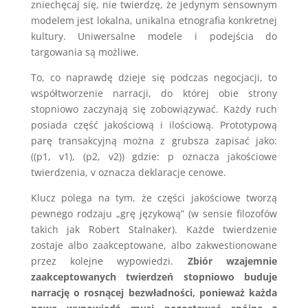
zniechęcaj się, nie twierdzę, że jedynym sensownym
modelem jest lokalna, unikalna etnografia konkretnej
kultury. Uniwersalne modele i podejścia do
targowania są możliwe.
To, co naprawdę dzieje się podczas negocjacji, to
współtworzenie narracji, do której obie strony
stopniowo zaczynają się zobowiązywać. Każdy ruch
posiada część jakościową i ilościową. Prototypową
parę transakcyjną można z grubsza zapisać jako:
((p1, v1), (p2, v2)) gdzie: p oznacza jakościowe
twierdzenia, v oznacza deklaracje cenowe.
Klucz polega na tym, że części jakościowe tworzą
pewnego rodzaju „grę językową” (w sensie filozofów
takich jak Robert Stalnaker). Każde twierdzenie
zostaje albo zaakceptowane, albo zakwestionowane
przez kolejne wypowiedzi.
Zbiór wzajemnie
zaakceptowanych twierdzeń stopniowo buduje
narrację o rosnącej bezwładności, ponieważ każda