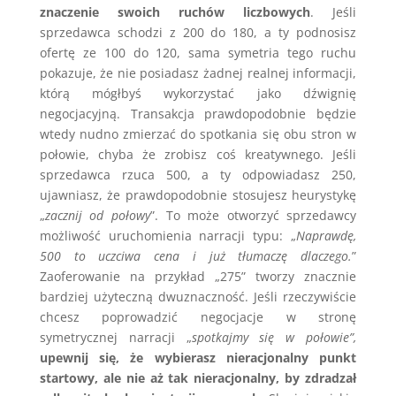
znaczenie swoich ruchów liczbowych
. Jeśli
sprzedawca schodzi z 200 do 180, a ty podnosisz
ofertę ze 100 do 120, sama symetria tego ruchu
pokazuje, że nie posiadasz żadnej realnej informacji,
którą mógłbyś wykorzystać jako dźwignię
negocjacyjną. Transakcja prawdopodobnie będzie
wtedy nudno zmierzać do spotkania się obu stron w
połowie, chyba że zrobisz coś kreatywnego. Jeśli
sprzedawca rzuca 500, a ty odpowiadasz 250,
ujawniasz, że prawdopodobnie stosujesz heurystykę
„
zacznij od połowy
”. To może otworzyć sprzedawcy
możliwość uruchomienia narracji typu: „
Naprawdę,
500 to uczciwa cena i już tłumaczę dlaczego.
”
Zaoferowanie na przykład „275” tworzy znacznie
bardziej użyteczną dwuznaczność. Jeśli rzeczywiście
chcesz poprowadzić negocjacje w stronę
symetrycznej narracji „
spotkajmy się w połowie”,
upewnij się, że wybierasz nieracjonalny punkt
startowy, ale nie aż tak nieracjonalny, by zdradzał