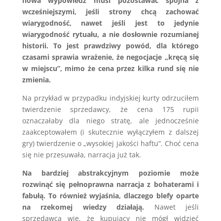
nowa wypowiedź musi pozostawać spójna z
wcześniejszymi, jeśli strony chcą zachować
wiarygodność, nawet jeśli jest to jedynie
wiarygodność rytuału, a nie dosłownie rozumianej
historii. To jest prawdziwy powód, dla którego
czasami sprawia wrażenie, że negocjacje „kręcą się
w miejscu”, mimo że cena przez kilka rund się nie
zmienia.
Na przykład w przypadku indyjskiej kurty odrzuciłem
twierdzenie sprzedawcy, że cena 175 rupii
oznaczałaby dla niego stratę, ale jednocześnie
zaakceptowałem (i skutecznie wyłączyłem z dalszej
gry) twierdzenie o „wysokiej jakości haftu”. Choć cena
się nie przesuwała, narracja już tak.
Na bardziej abstrakcyjnym poziomie może
rozwinąć się pełnoprawna narracja z bohaterami i
fabułą. To również wyjaśnia, dlaczego blefy oparte
na rzekomej wiedzy działają.
Nawet jeśli
sprzedawca wie, że kupujący nie mógł widzieć