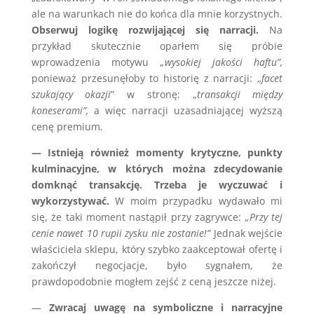
ale na warunkach nie do końca dla mnie korzystnych.
Obserwuj logikę rozwijającej się narracji.
Na
przykład skutecznie oparłem się próbie
wprowadzenia motywu „
wysokiej jakości haftu”,
ponieważ przesunęłoby to historię z narracji: „
facet
szukający okazji
” w stronę: „
transakcji między
koneserami”,
a więc narracji uzasadniającej wyższą
cenę premium.
— Istnieją również momenty krytyczne, punkty
kulminacyjne, w których można zdecydowanie
domknąć transakcję. Trzeba je wyczuwać i
wykorzystywać.
W moim przypadku wydawało mi
się, że taki moment nastąpił przy zagrywce:
„Przy tej
cenie nawet 10 rupii zysku nie zostanie!”
Jednak wejście
właściciela sklepu, który szybko zaakceptował ofertę i
zakończył negocjacje, było sygnałem, że
prawdopodobnie mogłem zejść z ceną jeszcze niżej.
—
Zwracaj uwagę na symboliczne i narracyjne