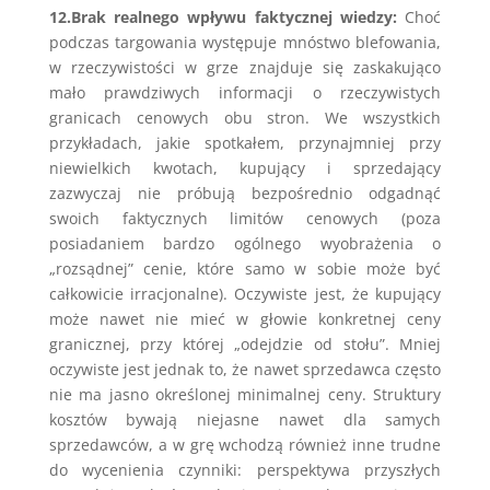
12.Brak realnego wpływu faktycznej wiedzy:
Choć
podczas targowania występuje mnóstwo blefowania,
w rzeczywistości w grze znajduje się zaskakująco
mało prawdziwych informacji o rzeczywistych
granicach cenowych obu stron. We wszystkich
przykładach, jakie spotkałem, przynajmniej przy
niewielkich kwotach, kupujący i sprzedający
zazwyczaj nie próbują bezpośrednio odgadnąć
swoich faktycznych limitów cenowych (poza
posiadaniem bardzo ogólnego wyobrażenia o
„rozsądnej” cenie, które samo w sobie może być
całkowicie irracjonalne). Oczywiste jest, że kupujący
może nawet nie mieć w głowie konkretnej ceny
granicznej, przy której „odejdzie od stołu”. Mniej
oczywiste jest jednak to, że nawet sprzedawca często
nie ma jasno określonej minimalnej ceny. Struktury
kosztów bywają niejasne nawet dla samych
sprzedawców, a w grę wchodzą również inne trudne
do wycenienia czynniki: perspektywa przyszłych