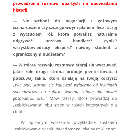
prowadzeniu rozmów opartych na opowiadaniu
historii.
—
Nie wchodź do negocjacji z gotowym
scenariuszem czy szczegółowym planem, lecz raczej
z wyczuciem ról, które potrafisz naturalnie
odgrywać: uczciwy handlarz? cynik?
wszystkowiedzący ekspert? naiwny student z
ograniczonym budżetem?
—
W miarę rozwoju rozmowy staraj się wyczuwać,
jakie role druga strona próbuje przetestować, i
podsuwaj takie, które działają na twoją korzyść:
„
Wie pan, staram się kupować wyłącznie od lokalnych
sprzedawców, bo robicie świetną robotę dla naszej
gospodarki, ale…”
Mów rzeczy, które prowadzą do
„zablokowania” obu stron w rolach korzystnych dla
ciebie.
— W opisanym wcześniej przykładzie zostałem
„zablokowany” w roli „świadomego lokalnego klienta”,