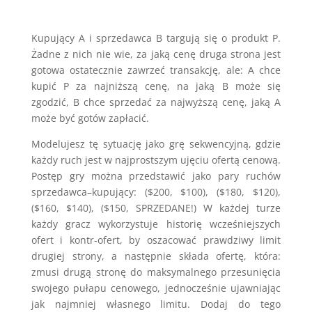
Kupujący A i sprzedawca B targują się o produkt P.
Żadne z nich nie wie, za jaką cenę druga strona jest
gotowa ostatecznie zawrzeć transakcję, ale: A chce
kupić P za najniższą cenę, na jaką B może się
zgodzić, B chce sprzedać za najwyższą cenę, jaką A
może być gotów zapłacić.
Modelujesz tę sytuację jako grę sekwencyjną, gdzie
każdy ruch jest w najprostszym ujęciu ofertą cenową.
Postęp gry można przedstawić jako pary ruchów
sprzedawca–kupujący: ($200, $100), ($180, $120),
($160, $140), ($150, SPRZEDANE!) W każdej turze
każdy gracz wykorzystuje historię wcześniejszych
ofert i kontr-ofert, by oszacować prawdziwy limit
drugiej strony, a następnie składa ofertę, która:
zmusi drugą stronę do maksymalnego przesunięcia
swojego pułapu cenowego, jednocześnie ujawniając
jak najmniej własnego limitu. Dodaj do tego