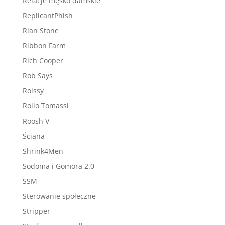
Relacje męsko damskie
ReplicantPhish
Rian Stone
Ribbon Farm
Rich Cooper
Rob Says
Roissy
Rollo Tomassi
Roosh V
Ściana
Shrink4Men
Sodoma i Gomora 2.0
SSM
Sterowanie społeczne
Stripper