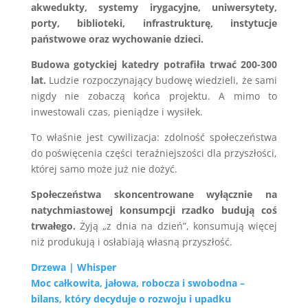
akwedukty, systemy irygacyjne, uniwersytety,
porty, biblioteki, infrastrukturę, instytucje
państwowe oraz wychowanie dzieci.
Budowa gotyckiej katedry potrafiła trwać 200-300
lat.
Ludzie rozpoczynający budowę wiedzieli, że sami
nigdy nie zobaczą końca projektu. A mimo to
inwestowali czas, pieniądze i wysiłek.
To właśnie jest cywilizacja: zdolność społeczeństwa
do poświęcenia części teraźniejszości dla przyszłości,
której samo może już nie dożyć.
Społeczeństwa skoncentrowane wyłącznie na
natychmiastowej konsumpcji rzadko budują coś
trwałego.
Żyją „z dnia na dzień”, konsumują więcej
niż produkują i osłabiają własną przyszłość.
Drzewa | Whisper
Moc całkowita, jałowa, robocza i swobodna –
bilans, który decyduje o rozwoju i upadku