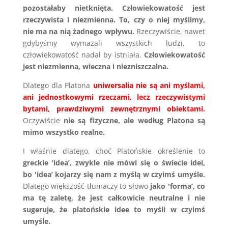
pozostałaby nietknięta. Człowiekowatość jest
rzeczywista i niezmienna. To, czy o niej myślimy,
nie ma na nią żadnego wpływu.
Rzeczywiście, nawet
gdybyśmy wymazali wszystkich ludzi, to
człowiekowatość nadal by istniała.
Człowiekowatość
jest niezmienna, wieczna i niezniszczalna.
Dlatego dla Platona
uniwersalia nie są ani myślami,
ani jednostkowymi rzeczami, lecz rzeczywistymi
bytami, prawdziwymi zewnętrznymi obiektami.
Oczywiście
nie są fizyczne, ale według Platona są
mimo wszystko realne.
I właśnie dlatego, choć Platońskie określenie to
greckie 'idea’, zwykle nie mówi się o świecie idei,
bo 'idea’ kojarzy się nam z myślą w czyimś umyśle.
Dlatego większość tłumaczy to słowo
jako 'forma’, co
ma tę zaletę, że jest całkowicie neutralne i nie
sugeruje, że platońskie idee to myśli w czyimś
umyśle.