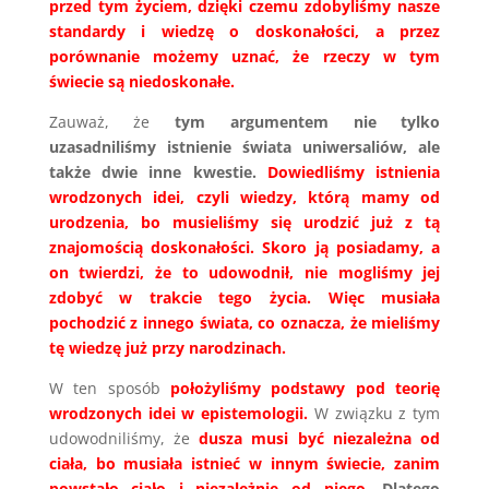
przed tym życiem, dzięki czemu zdobyliśmy nasze
standardy i wiedzę o doskonałości, a przez
porównanie możemy uznać, że rzeczy w tym
świecie są niedoskonałe.
Zauważ, że
tym argumentem nie tylko
uzasadniliśmy istnienie świata uniwersaliów, ale
także dwie inne kwestie.
Dowiedliśmy istnienia
wrodzonych idei, czyli wiedzy, którą mamy od
urodzenia, bo musieliśmy się urodzić już z tą
znajomością doskonałości. Skoro ją posiadamy, a
on twierdzi, że to udowodnił, nie mogliśmy jej
zdobyć w trakcie tego życia. Więc musiała
pochodzić z innego świata, co oznacza, że mieliśmy
tę wiedzę już przy narodzinach.
W ten sposób
położyliśmy podstawy pod teorię
wrodzonych idei w epistemologii.
W związku z tym
udowodniliśmy, że
dusza musi być niezależna od
ciała, bo musiała istnieć w innym świecie, zanim
powstało ciało i niezależnie od niego.
Dlatego