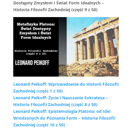
Dostępny Zmysłom i Świat Form Idealnych –
Historia Filozofii Zachodniej (część 9 z 50)
Leonard Peikoff: Wprowadzenie do Historii Filozofii
Zachodniej (część 1 z 50)
Leonard Peikoff: Życie i Nauczanie Sokratesa –
Historia Filozofii Zachodniej (część 8 z 50)
Leonard Peikoff: Epistemologia Platona: od Idei
Wrodzonych do Poznania Form – Historia Filozofii
Zachodniej (część 10 z 50)