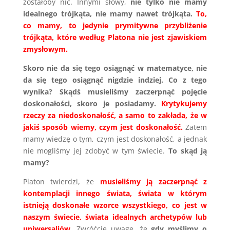
zostałoby nic. Innymi słowy,
nie tylko nie mamy
idealnego trójkąta, nie mamy nawet trójkąta.
To,
co mamy, to jedynie prymitywne przybliżenie
trójkąta, które według Platona nie jest zjawiskiem
zmysłowym.
Skoro nie da się tego osiągnąć w matematyce, nie
da się tego osiągnąć nigdzie indziej. Co z tego
wynika? Skądś musieliśmy zaczerpnąć pojęcie
doskonałości, skoro je posiadamy.
Krytykujemy
rzeczy za niedoskonałość, a samo to zakłada, że w
jakiś sposób wiemy, czym jest doskonałość.
Zatem
mamy wiedzę o tym, czym jest doskonałość, a jednak
nie mogliśmy jej zdobyć w tym świecie.
To skąd ją
mamy?
Platon twierdzi, że
musieliśmy ją zaczerpnąć z
kontemplacji innego świata, świata w którym
istnieją doskonałe wzorce wszystkiego, co jest w
naszym świecie, świata idealnych archetypów lub
uniwersaliów.
Zwróćcie uwagę, że
gdy myślimy o