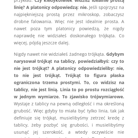
przykład.
Czy kiedykolwiek widzisz idealnie prostą
linię?
A platonicy odpowiedzą: nie.
Jeśli spojrzysz na
najpiękniejszą prostą przez mikroskop, zobaczysz
drobne falowania. Więc nie jest idealnie prosta. A
nawet poza tym platonicy powiedzą, że nigdy
naprawdę nie widziałeś doskonałego trójkąta. Co
więcej, pójdą jeszcze dalej.
Nigdy nawet nie widziałeś żadnego trójkąta.
Gdybym
narysował trójkąt na tablicy, powiedziałbyś: czy to
nie jest trójkąt?
A platonicy odpowiedzieliby: nie,
to nie jest trójkąt.
Trójkąt to figura płaska
ograniczona trzema prostymi.
To, co widzisz na
tablicy, nie jest linią.
Linia to po prostu rozciągłość
w jednym wymiarze. To zjawisko trójwymiarowe.
Wystaje z tablicy na pewną odległość i ma określoną
grubość. Więc gdyby to miała być tylko linia, tak jak
definiuje się trójkąt, musielibyśmy zetrzeć kredę z
tablicy, żeby pozbyć się grubości, i musielibyśmy
usunąć jej szerokość, a wtedy oczywiście nie