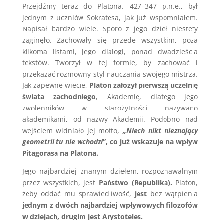
Przejdźmy teraz do Platona. 427–347 p.n.e., był
jednym z uczniów Sokratesa, jak już wspomniałem.
Napisał bardzo wiele. Sporo z jego dzieł niestety
zaginęło. Zachowały się przede wszystkim, poza
kilkoma listami, jego dialogi, ponad dwadzieścia
tekstów. Tworzył w tej formie, by zachować i
przekazać rozmowny styl nauczania swojego mistrza.
Jak zapewne wiecie,
Platon założył pierwszą uczelnię
świata zachodniego
, Akademię, dlatego jego
zwolenników w starożytności nazywano
akademikami, od nazwy Akademii. Podobno nad
wejściem widniało jej motto,
„Niech nikt nieznający
geometrii tu nie wchodzi
”, co już wskazuje na wpływ
Pitagorasa na Platona.
Jego najbardziej znanym dziełem, rozpoznawalnym
przez wszystkich, jest
Państwo (Republika).
Platon,
żeby oddać mu sprawiedliwość,
jest
bez wątpienia
jednym z dwóch najbardziej wpływowych filozofów
w dziejach, drugim jest Arystoteles.