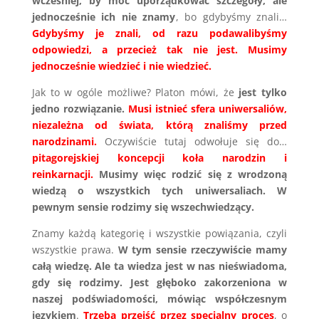
wcześniej, by móc uporządkować szczegóły, ale
jednocześnie ich nie znamy
, bo gdybyśmy znali…
Gdybyśmy je znali, od razu podawalibyśmy
odpowiedzi, a przecież tak nie jest. Musimy
jednocześnie wiedzieć i nie wiedzieć.
Jak to w ogóle możliwe? Platon mówi, że
jest tylko
jedno rozwiązanie.
Musi istnieć sfera uniwersaliów,
niezależna od świata, którą znaliśmy przed
narodzinami.
Oczywiście tutaj odwołuje się do…
pitagorejskiej koncepcji koła narodzin i
reinkarnacji.
Musimy więc rodzić się z wrodzoną
wiedzą o wszystkich tych uniwersaliach. W
pewnym sensie rodzimy się wszechwiedzący.
Znamy każdą kategorię i wszystkie powiązania, czyli
wszystkie prawa.
W tym sensie rzeczywiście mamy
całą wiedzę. Ale ta wiedza jest w nas nieświadoma,
gdy się rodzimy.
Jest głęboko zakorzeniona w
naszej podświadomości, mówiąc współczesnym
językiem
.
Trzeba przejść przez specjalny proces
, o