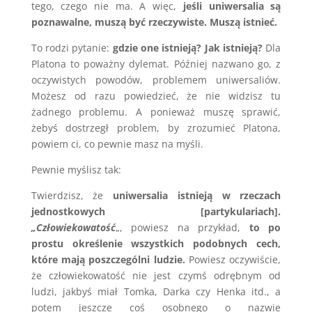
tego, czego nie ma. A więc,
jeśli uniwersalia są
poznawalne, muszą być rzeczywiste. Muszą istnieć.
To rodzi pytanie:
gdzie one istnieją? Jak istnieją?
Dla
Platona to poważny dylemat. Później nazwano go, z
oczywistych powodów, problemem uniwersaliów.
Możesz od razu powiedzieć, że nie widzisz tu
żadnego problemu. A ponieważ muszę sprawić,
żebyś dostrzegł problem, by zrozumieć Platona,
powiem ci, co pewnie masz na myśli.
Pewnie myślisz tak:
Twierdzisz, że
uniwersalia istnieją w rzeczach
jednostkowych [partykulariach].
„Człowiekowatość
„, powiesz na przykład,
to po
prostu określenie wszystkich podobnych cech,
które mają poszczególni ludzie.
Powiesz oczywiście,
że człowiekowatość nie jest czymś odrębnym od
ludzi, jakbyś miał Tomka, Darka czy Henka itd., a
potem jeszcze coś osobnego o nazwie