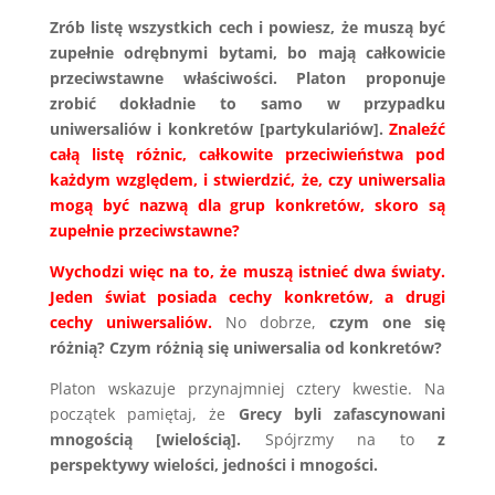
Zrób listę wszystkich cech i powiesz, że muszą być
zupełnie odrębnymi bytami, bo mają całkowicie
przeciwstawne właściwości. Platon proponuje
zrobić dokładnie to samo w przypadku
uniwersaliów i konkretów [partykulariów].
Znaleźć
całą listę różnic, całkowite przeciwieństwa pod
każdym względem, i stwierdzić, że, czy uniwersalia
mogą być nazwą dla grup konkretów, skoro są
zupełnie przeciwstawne?
Wychodzi więc na to, że muszą istnieć dwa światy.
Jeden świat posiada cechy konkretów, a drugi
cechy uniwersaliów.
No dobrze,
czym one się
różnią? Czym różnią się uniwersalia od konkretów?
Platon wskazuje przynajmniej cztery kwestie. Na
początek pamiętaj, że
Grecy byli zafascynowani
mnogością [wielością].
Spójrzmy na to
z
perspektywy wielości, jedności i mnogości.