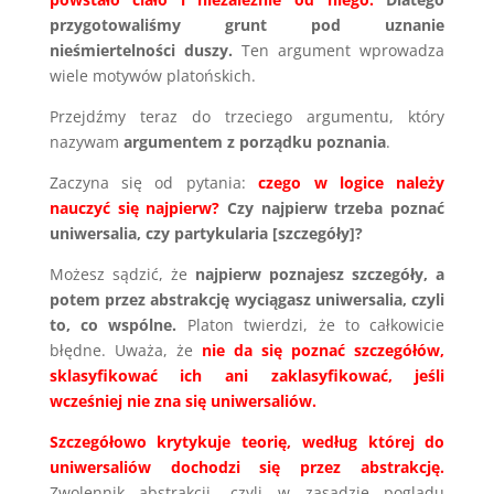
przygotowaliśmy grunt pod uznanie
nieśmiertelności duszy.
Ten argument wprowadza
wiele motywów platońskich.
Przejdźmy teraz do trzeciego argumentu, który
nazywam
argumentem z porządku poznania
.
Zaczyna się od pytania:
czego w logice należy
nauczyć się najpierw?
Czy najpierw trzeba poznać
uniwersalia, czy partykularia [szczegóły]?
Możesz sądzić, że
najpierw poznajesz szczegóły, a
potem przez abstrakcję wyciągasz uniwersalia, czyli
to, co wspólne.
Platon twierdzi, że to całkowicie
błędne. Uważa, że
nie da się poznać szczegółów,
sklasyfikować ich ani zaklasyfikować, jeśli
wcześniej nie zna się uniwersaliów.
Szczegółowo krytykuje teorię, według której do
uniwersaliów dochodzi się przez abstrakcję.
Zwolennik abstrakcji, czyli w zasadzie poglądu