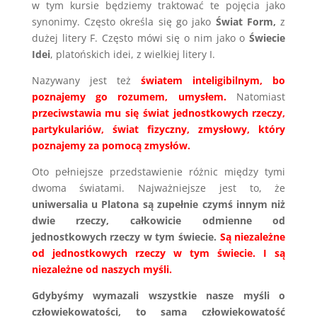
w tym kursie będziemy traktować te pojęcia jako
synonimy. Często określa się go jako
Świat Form,
z
dużej litery F. Często mówi się o nim jako o
Świecie
Idei
, platońskich idei, z wielkiej litery I.
Nazywany jest też
światem inteligibilnym, bo
poznajemy go rozumem, umysłem.
Natomiast
przeciwstawia mu się świat jednostkowych rzeczy,
partykulariów, świat fizyczny, zmysłowy, który
poznajemy za pomocą zmysłów.
Oto pełniejsze przedstawienie różnic między tymi
dwoma światami. Najważniejsze jest to, że
uniwersalia u Platona są zupełnie czymś innym niż
dwie rzeczy, całkowicie odmienne od
jednostkowych rzeczy w tym świecie.
Są niezależne
od jednostkowych rzeczy w tym świecie. I są
niezależne od naszych myśli.
Gdybyśmy wymazali wszystkie nasze myśli o
człowiekowatości, to sama człowiekowatość