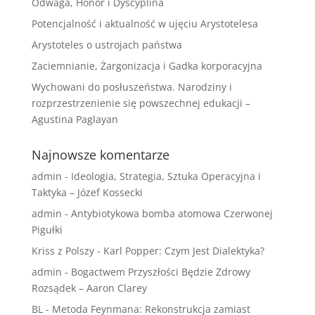
Odwaga, Honor i Dyscyplina
Potencjalność i aktualność w ujęciu Arystotelesa
Arystoteles o ustrojach państwa
Zaciemnianie, Żargonizacja i Gadka korporacyjna
Wychowani do posłuszeństwa. Narodziny i
rozprzestrzenienie się powszechnej edukacji –
Agustina Paglayan
Najnowsze komentarze
admin
-
Ideologia, Strategia, Sztuka Operacyjna i
Taktyka – Józef Kossecki
admin
-
Antybiotykowa bomba atomowa Czerwonej
Pigułki
Kriss z Polszy
-
Karl Popper: Czym Jest Dialektyka?
admin
-
Bogactwem Przyszłości Będzie Zdrowy
Rozsądek – Aaron Clarey
BL
-
Metoda Feynmana: Rekonstrukcja zamiast