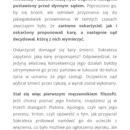
postawiony przed słynnym sądem.
Poproszono go,
by się bronił, ale odmówił przyznania się do
jakiegokolwiek przewinienia. W tamtych czasach
zwyczajem było, że
zarówno oskarżyciel, jak i
oskarżony proponowali karę, a następnie sąd
decydował, którą z nich wymierzyć.
Oskarżyciel domagał się kary śmierci. Sokratesa
zapytano: jaką karę proponujesz? Odpowiedział, że
jedyną właściwą konsekwencją jego działań byłoby
utrzymywanie go przez państwo w luksusie do końca
życia w uznaniu za jego zasługi. Oczywiście sąd
wybrał śmierć przez cykutę, a wyrok został wykonany.
Stał się więc pierwszym męczennikiem filozofii.
Jeśli chcesz poznać jego historię, znajdziesz ją w
trzech dialogach Platona. Apologia, czyli opis jego
procesu. Kriton, czyli opowieść o tym, jak przyjaciel
Sokratesa próbował namówić go do ucieczki z
więzienia, co było możliwe po ogłoszeniu wyroku, ale