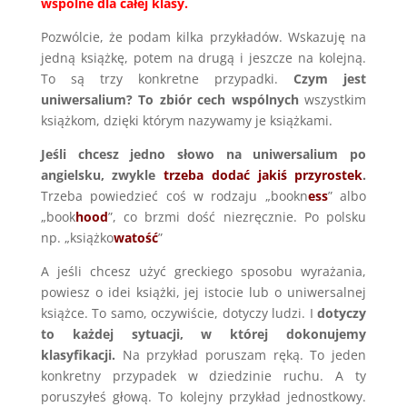
wspólne dla całej klasy.
Pozwólcie, że podam kilka przykładów. Wskazuję na
jedną książkę, potem na drugą i jeszcze na kolejną.
To są trzy konkretne przypadki.
Czym jest
uniwersalium? To zbiór cech wspólnych
wszystkim
książkom, dzięki którym nazywamy je książkami.
Jeśli chcesz jedno słowo na uniwersalium po
angielsku, zwykle
trzeba dodać jakiś przyrostek
.
Trzeba powiedzieć coś w rodzaju „bookn
ess
” albo
„book
hood
”, co brzmi dość niezręcznie. Po polsku
np. „książko
watość
”
A jeśli chcesz użyć greckiego sposobu wyrażania,
powiesz o idei książki, jej istocie lub o uniwersalnej
książce. To samo, oczywiście, dotyczy ludzi. I
dotyczy
to każdej sytuacji, w której dokonujemy
klasyfikacji.
Na przykład poruszam ręką. To jeden
konkretny przypadek w dziedzinie ruchu. A ty
poruszyłeś głową. To kolejny przykład jednostkowy.