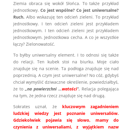
Ziemia obraca się wokół Słońca. To także przykład
jednostkowy.
Co jest wspólne? Co jest uniwersalne?
Ruch.
Albo wskazuję ten odcień zieleni. To przykład
jednostkowy. I ten odcień zieleni jest przykładem
jednostkowym. I ten odcień zieleni jest przykładem
jednostkowym. Jednostkowa cecha. A co je wszystkie
łączy? Zielonowatość.
To byłby uniwersalny element. I to odnosi się także
do relacji. Ten kubek stoi na biurku. Moje ciało
znajduje się na scenie. Ta podłoga znajduje się nad
poprzednią. A czym jest uniwersalne? No cóż, gdybyś
chciał wymyślić dziwaczne określenie, powiedziałbyś,
że to
„na powierzchni …
watości
”.
Relacja polegająca
na tym, że jedna rzecz znajduje się nad drugą.
Sokrates uznał, że
kluczowym zagadnieniem
ludzkiej wiedzy jest poznanie uniwersaliów.
Gdziekolwiek pojawia się słowo, mamy do
czynienia z uniwersaliami, z wyjątkiem nazw