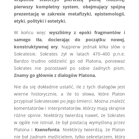
pierwszy kompletny system, obejmujący spójną
prezentację w zakresie metafizyki, epistemologii,
etyki, polityki i estetyki.
W końcu więc
wyszliśmy z epoki fragmentów i
samego tła, docierając do początku nowej,
konstruktywnej ery
. Najpierw jednak kilka słów o
Sokratesie. Sokrates żył w latach 470–400 p.n.e.
Bardzo trudno oddzielić go od Platona, ponieważ
Sokrates nie pozostawił po sobie żadnych pism.
Znamy go głównie z dialogów Platona.
Nie da się dokładnie ustalić, ile z tych dialogów jest
wierne historycznie, a ile to słowa, które Platon
przypisał Sokratesowi po jego śmierci. Można znaleźć
komentatorów i interpretatorów, którzy mają skrajnie
różne opinie. Niektórzy twierdzą nawet, że Sokrates
w ogóle nie istniał, że był postacią wymyśloną przez
Platona i
Ksenofonta
. Niektórzy twierdzą, że Platon
nie był żadnym myślicielem, tylko sekretarzem, który