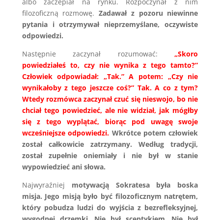
albo zaczepiał na rynku. Rozpoczynał z nim
filozoficzną rozmowę.
Zadawał z pozoru niewinne
pytania i otrzymywał nieprzemyślane, oczywiste
odpowiedzi.
Następnie zaczynał rozumować:
„Skoro
powiedziałeś to, czy nie wynika z tego tamto?”
Człowiek odpowiadał: „Tak.” A potem: „Czy nie
wynikałoby z tego jeszcze coś?” Tak. A co z tym?
Wtedy rozmówca zaczynał czuć się nieswojo, bo nie
chciał tego powiedzieć, ale nie widział, jak mógłby
się z tego wyplątać, biorąc pod uwagę swoje
wcześniejsze odpowiedzi.
Wkrótce potem człowiek
został całkowicie zatrzymany. Według tradycji,
został zupełnie oniemiały i nie był w stanie
wypowiedzieć ani słowa.
Najwyraźniej
motywacją Sokratesa była boska
misja. Jego misją było być filozoficznym natrętem,
który pobudza ludzi do wyjścia z bezrefleksyjnej,
wygodnej drzemki. Nie był sceptykiem. Nie był