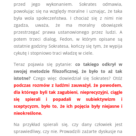
przed jego wykonaniem. Sokrates odmawia,
powołując się na względy moralne i uznając, że taka
była wola społeczeństwa. I chociaż się z nimi nie
zgadza, uważa, że ma moralny obowiązek
przestrzegać prawa ustanowionego przez ludzi. A
potem trzeci dialog, Fedon, w którym opisane są
ostatnie godziny Sokratesa, kończy się tym, że wypija
cykutę i stopniowo traci władzę w ciele.
Teraz pojawia się pytanie:
co takiego odkrył w
swojej metodzie filozoficznej, że było to aż tak
istotne?
Czego więc dowiedział się Sokrates? Otóż
podczas rozmów z ludźmi zauważył, że powodem,
dla którego byli tak zagubieni, nieprecyzyjni, ciągle
się spierali i popadali w subiektywizm i
sceptycyzm, było to, że ich pojęcia były niejasne i
nieokreślone.
Na przykład spierali się, czy dany człowiek jest
sprawiedliwy, czy nie. Prowadzili zażarte dyskusje na