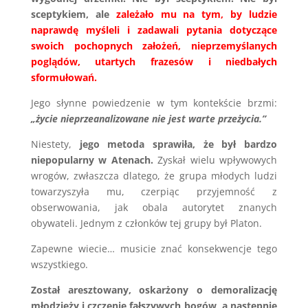
sceptykiem, ale
zależało mu na tym, by ludzie
naprawdę myśleli i zadawali pytania dotyczące
swoich pochopnych założeń, nieprzemyślanych
poglądów, utartych frazesów i niedbałych
sformułowań.
Jego słynne powiedzenie w tym kontekście brzmi:
„życie nieprzeanalizowane nie jest warte przeżycia.”
Niestety,
jego metoda sprawiła, że był bardzo
niepopularny w Atenach.
Zyskał wielu wpływowych
wrogów, zwłaszcza dlatego, że grupa młodych ludzi
towarzyszyła mu, czerpiąc przyjemność z
obserwowania, jak obala autorytet znanych
obywateli. Jednym z członków tej grupy był Platon.
Zapewne wiecie… musicie znać konsekwencje tego
wszystkiego.
Został aresztowany, oskarżony o demoralizację
młodzieży i czczenie fałszywych bogów, a następnie