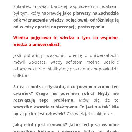
Sokrates, mówiąc bardziej współczesnym językiem,
był tym, który naprawdę
jako pierwszy na Zachodzie
odkrył znaczenie wiedzy pojęciowej, odróżniając ją
od wiedzy opartej na percepcji, postrzeganiu.
Wiedza pojęciowa to wiedza o tym, co wspólne,
wiedza o uniwersaliach.
Jeśli potrafimy uzasadnić wiedzę o uniwersaliach,
mówił Sokrates, wtedy sofistom można udzielić
odpowiedzi. Nie mielibyśmy problemu z odpowiedzią
sofistom.
Sofiści chodzą i dyskutują: co powinien zrobić ten
człowiek? Czego nie powinien robić? Nigdy nie
rozwiązują tego problemu.
Mówi się, że
to
wszystko kwestia subiektywna. Co jest nie tak? Nie
pytają: kim jest człowiek?
Człowiek jako taki teraz.
Jaką istotą jest człowiek? Jakie cechy są wspólne
wszystkim ludziom i właściwe tylko im, dzięki