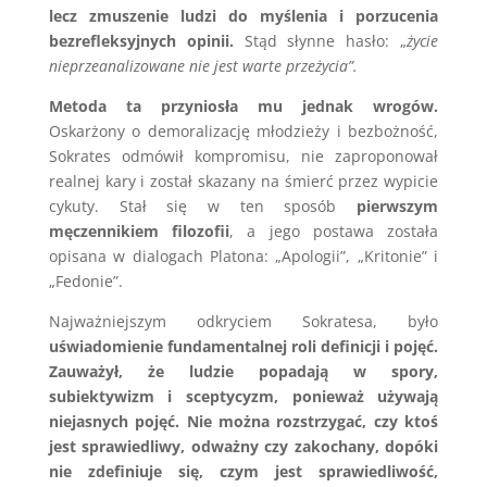
lecz zmuszenie ludzi do myślenia i porzucenia
bezrefleksyjnych opinii.
Stąd słynne hasło: „
życie
nieprzeanalizowane nie jest warte przeżycia”.
Metoda ta przyniosła mu jednak wrogów.
Oskarżony o demoralizację młodzieży i bezbożność,
Sokrates odmówił kompromisu, nie zaproponował
realnej kary i został skazany na śmierć przez wypicie
cykuty. Stał się w ten sposób
pierwszym
męczennikiem filozofii
, a jego postawa została
opisana w dialogach Platona: „Apologii”, „Kritonie” i
„Fedonie”.
Najważniejszym odkryciem Sokratesa, było
uświadomienie fundamentalnej roli definicji i pojęć.
Zauważył, że ludzie popadają w spory,
subiektywizm i sceptycyzm, ponieważ używają
niejasnych pojęć. Nie można rozstrzygać, czy ktoś
jest sprawiedliwy, odważny czy zakochany, dopóki
nie zdefiniuje się, czym jest sprawiedliwość,