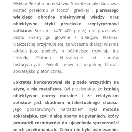
Wykład Peikoffa przedstawia Sokratesa jako kluczową
postać przełomu w filozofii greckiej i
pierwszego
wielkiego obrońcę obiektywnej wiedzy oraz
obiektywnej etyki przeciwko sceptycyzmowi
sofistów.
Sokrates (470–400 p.n.e.) nie pozostawił
pism; znamy go głównie z dialogów Platona.
Najczęściej przyjmuje się, że wczesne dialogi wiernie
oddają jego poglądy, a późniejsze rozwijają już
filozofię Platona. Niezależnie od sporów
historycznych, Peikoff mówi o wspólnej filozofii
sokratejsko-platonicznej.
Sokrates koncentrował się przede wszystkim na
etyce, a nie metafizyce
. Był przekonany, że
istnieją
obiektywne normy moralne i że relatywizm
sofistów jest skutkiem intelektualnego chaosu
.
Jego podstawowym narzędziem była
metoda
sokratejska, czyli dialog oparty na pytaniach, który
prowadził rozmówców do ujawnienia sprzeczności
w ich przekonaniach.
Celem nie było ośmieszenie,