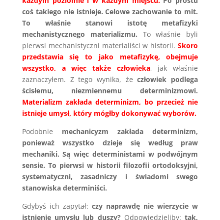
każdym poziomie i w każdym miejscu.
Po prostu
coś takiego nie istnieje. Celowe zachowanie to mit.
To właśnie stanowi istotę metafizyki
mechanistycznego materializmu.
To właśnie byli
pierwsi mechanistyczni materialiści w historii.
Skoro
przedstawia się to jako metafizykę, obejmuje
wszystko, a więc także człowieka
, jak właśnie
zaznaczyłem. Z tego wynika, że
człowiek podlega
ścisłemu, niezmiennemu determinizmowi.
Materializm zakłada determinizm, bo przecież nie
istnieje umysł, który mógłby dokonywać wyborów.
Podobnie
mechanicyzm zakłada determinizm,
ponieważ wszystko dzieje się według praw
mechaniki. Są więc deterministami w podwójnym
sensie. To pierwsi w historii filozofii ortodoksyjni,
systematyczni, zasadniczy i świadomi swego
stanowiska determiniści.
Gdybyś ich zapytał:
czy naprawdę nie wierzycie w
istnienie umysłu lub duszy?
Odpowiedzieliby:
tak,