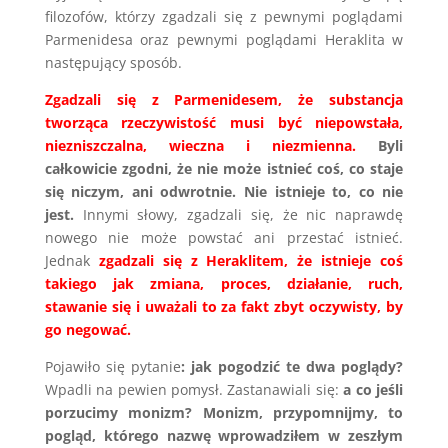
filozofów, którzy zgadzali się z pewnymi poglądami
Parmenidesa oraz pewnymi poglądami Heraklita w
następujący sposób.
Zgadzali się z Parmenidesem, że substancja
tworząca rzeczywistość musi być niepowstała,
niezniszczalna, wieczna i niezmienna.
Byli
całkowicie zgodni, że nie może istnieć coś, co staje
się niczym, ani odwrotnie. Nie istnieje to, co nie
jest.
Innymi słowy, zgadzali się, że nic naprawdę
nowego nie może powstać ani przestać istnieć.
Jednak
zgadzali się z Heraklitem, że istnieje coś
takiego jak zmiana, proces, działanie, ruch,
stawanie się i uważali to za fakt zbyt oczywisty, by
go negować.
Pojawiło się pytanie
: jak pogodzić te dwa poglądy?
Wpadli na pewien pomysł. Zastanawiali się:
a co jeśli
porzucimy monizm?
Monizm, przypomnijmy, to
pogląd, którego nazwę wprowadziłem w zeszłym