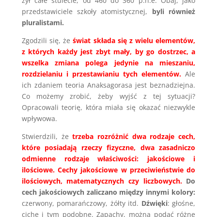
żył całe stulecie, od 460 do 360 p.n.e. Obaj, jako
przedstawiciele szkoły atomistycznej,
byli również
pluralistami.
Zgodzili się, że
świat składa się z wielu elementów,
z których każdy jest zbyt mały, by go dostrzec, a
wszelka zmiana polega jedynie na mieszaniu,
rozdzielaniu i przestawianiu tych elementów.
Ale
ich zdaniem teoria Anaksagorasa jest beznadziejna.
Co możemy zrobić, żeby wyjść z tej sytuacji?
Opracowali teorię, która miała się okazać niezwykle
wpływowa.
Stwierdzili, że
trzeba rozróżnić dwa rodzaje cech,
które posiadają rzeczy fizyczne, dwa zasadniczo
odmienne rodzaje właściwości: jakościowe i
ilościowe. Cechy jakościowe w przeciwieństwie do
ilościowych, matematycznych czy liczbowych.
Do
cech jakościowych zaliczano między innymi kolory:
czerwony, pomarańczowy, żółty itd.
Dźwięki
: głośne,
ciche i tym podobne. Zapachy, można podać różne