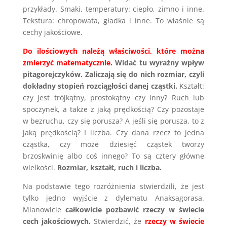
przykłady. Smaki, temperatury: ciepło, zimno i inne.
Tekstura: chropowata, gładka i inne. To właśnie są
cechy jakościowe.
Do ilościowych należą właściwości, które można
zmierzyć matematycznie.
Widać tu wyraźny wpływ
pitagorejczyków. Zaliczają się do nich rozmiar, czyli
dokładny stopień rozciągłości danej cząstki.
Kształt:
czy jest trójkątny, prostokątny czy inny? Ruch lub
spoczynek, a także z jaką prędkością? Czy pozostaje
w bezruchu, czy się porusza? A jeśli się porusza, to z
jaką prędkością? I liczba. Czy dana rzecz to jedna
cząstka, czy może dziesięć cząstek tworzy
brzoskwinię albo coś innego? To są cztery główne
wielkości.
Rozmiar, kształt, ruch i liczba.
Na podstawie tego rozróżnienia stwierdzili, że jest
tylko jedno wyjście z dylematu Anaksagorasa.
Mianowicie
całkowicie pozbawić rzeczy w świecie
cech jakościowych.
Stwierdzić, że
rzeczy w świecie