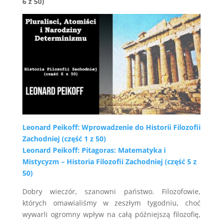
6 z 50)
Leonard Peikoff: Wprowadzenie do Historii Filozofii
Zachodniej (część 1 z 50)
Leonard Peikoff: Pitagoras: Matematyka i
Mistycyzm – Historia Filozofii Zachodniej (część 5 z
50)
Dobry wieczór, szanowni państwo. Filozofowie,
których omawialiśmy w zeszłym tygodniu, choć
wywarli ogromny wpływ na całą późniejszą filozofię,