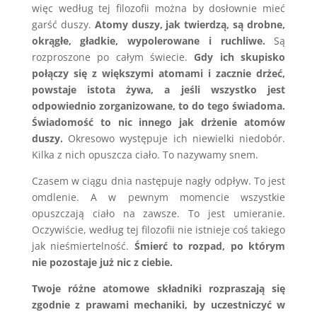
więc według tej filozofii można by dosłownie mieć
garść duszy.
Atomy duszy, jak twierdzą, są drobne,
okrągłe, gładkie, wypolerowane i ruchliwe.
Są
rozproszone po całym świecie.
Gdy ich skupisko
połączy się z większymi atomami i zacznie drżeć,
powstaje istota żywa, a jeśli wszystko jest
odpowiednio zorganizowane, to do tego świadoma.
Świadomość to nic innego jak drżenie atomów
duszy.
Okresowo występuje ich niewielki niedobór.
Kilka z nich opuszcza ciało. To nazywamy snem.
Czasem w ciągu dnia następuje nagły odpływ. To jest
omdlenie. A w pewnym momencie wszystkie
opuszczają ciało na zawsze. To jest umieranie.
Oczywiście, według tej filozofii nie istnieje coś takiego
jak nieśmiertelność.
Śmierć to rozpad, po którym
nie pozostaje już nic z ciebie.
Twoje różne atomowe składniki rozpraszają się
zgodnie z prawami mechaniki, by uczestniczyć w