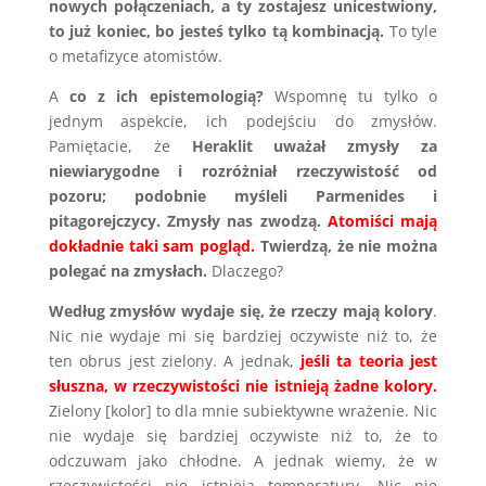
nowych połączeniach, a ty zostajesz unicestwiony,
to już koniec, bo jesteś tylko tą kombinacją.
To tyle
o metafizyce atomistów.
A
co z ich epistemologią?
Wspomnę tu tylko o
jednym aspekcie, ich podejściu do zmysłów.
Pamiętacie, że
Heraklit uważał zmysły za
niewiarygodne i rozróżniał rzeczywistość od
pozoru; podobnie myśleli Parmenides i
pitagorejczycy. Zmysły nas zwodzą.
Atomiści mają
dokładnie taki sam pogląd.
Twierdzą, że nie można
polegać na zmysłach.
Dlaczego?
Według zmysłów wydaje się, że rzeczy mają kolory
.
Nic nie wydaje mi się bardziej oczywiste niż to, że
ten obrus jest zielony. A jednak,
jeśli ta teoria jest
słuszna, w rzeczywistości nie istnieją żadne kolory.
Zielony [kolor] to dla mnie subiektywne wrażenie. Nic
nie wydaje się bardziej oczywiste niż to, że to
odczuwam jako chłodne. A jednak wiemy, że w
rzeczywistości nie istnieją temperatury. Nic nie