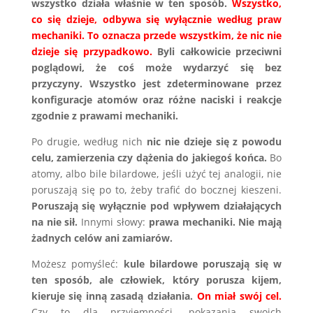
wszystko działa właśnie w ten sposób.
Wszystko,
co się dzieje, odbywa się wyłącznie według praw
mechaniki.
To oznacza przede wszystkim, że nic nie
dzieje się przypadkowo.
Byli całkowicie przeciwni
poglądowi, że coś może wydarzyć się bez
przyczyny.
Wszystko jest zdeterminowane przez
konfiguracje atomów oraz różne naciski i reakcje
zgodnie z prawami mechaniki.
Po drugie, według nich
nic nie dzieje się z powodu
celu, zamierzenia czy dążenia do jakiegoś końca.
Bo
atomy, albo bile bilardowe, jeśli użyć tej analogii, nie
poruszają się po to, żeby trafić do bocznej kieszeni.
Poruszają się wyłącznie pod wpływem działających
na nie sił.
Innymi słowy:
prawa mechaniki.
Nie mają
żadnych celów ani zamiarów.
Możesz pomyśleć:
kule bilardowe poruszają się w
ten sposób, ale człowiek, który porusza kijem,
kieruje się inną zasadą działania.
On miał swój cel.
Czy to dla przyjemności, pokazania swoich