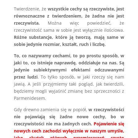
Twierdzenie, że
wszystkie cechy są rzeczywiste, jest
równoznaczne z twierdzeniem, że żadna nie jest
rzeczywista.
Można więc powiedzieć, że
rzeczywistość sama w sobie jest wyłącznie ilościowa.
Różne substancje, które ją tworzą, mają same w
sobie jedynie rozmiar, kształt, ruch i liczbę.
To, co nazywamy cechami, to po prostu sposób, w
jaki to, co istnieje naprawdę, oddziałuje na nas. Są
jedynie subiektywnymi efektami odczuwanymi
przez ludzi
. To tylko sposób, w jaki rzeczy się nam
jawią. A jeśli przyjmiemy taki pogląd, jak twierdzili,
będziemy mogli wyjaśnić zmianę bez sprzeczności z
Parmenidesem.
Gdy drewno zamienia się w popiół,
w rzeczywistości
nie pojawiają się żadne nowe cechy, bo w
rzeczywistości nie ma żadnych cech.
Pojawienie się
nowych cech zachodzi wyłącznie w naszym umyśle,
jako skutek różnych przemieszczeń czysto