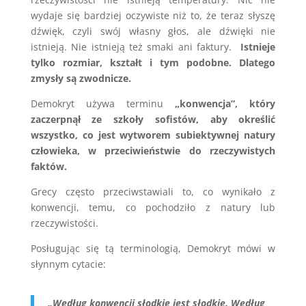
wydaje się bardziej oczywiste niż to, że teraz słyszę
dźwięk, czyli swój własny głos, ale dźwięki nie
istnieją. Nie istnieją też smaki ani faktury.
Istnieje
tylko rozmiar, kształt i tym podobne. Dlatego
zmysły są zwodnicze.
Demokryt używa terminu
„konwencja”, który
zaczerpnął ze szkoły sofistów, aby określić
wszystko, co jest wytworem subiektywnej natury
człowieka, w przeciwieństwie do rzeczywistych
faktów.
Grecy często przeciwstawiali to, co wynikało z
konwencji, temu, co pochodziło z natury lub
rzeczywistości.
Posługując się tą terminologią, Demokryt mówi w
słynnym cytacie:
„Według konwencji słodkie jest słodkie. Według