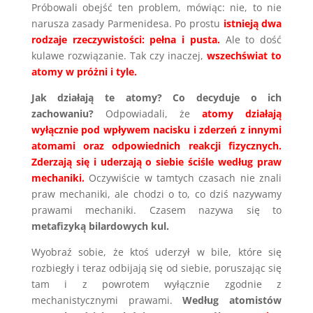
Próbowali obejść ten problem, mówiąc: nie, to nie
narusza zasady Parmenidesa. Po prostu
istnieją dwa
rodzaje rzeczywistości: pełna i pusta.
Ale to dość
kulawe rozwiązanie. Tak czy inaczej,
wszechświat to
atomy w próżni i tyle.
Jak działają te atomy? Co decyduje o ich
zachowaniu?
Odpowiadali, że
atomy działają
wyłącznie pod wpływem nacisku i zderzeń z innymi
atomami oraz odpowiednich reakcji fizycznych.
Zderzają się i uderzają o siebie ściśle według praw
mechaniki.
Oczywiście w tamtych czasach nie znali
praw mechaniki, ale chodzi o to, co dziś nazywamy
prawami mechaniki. Czasem nazywa się to
metafizyką bilardowych kul.
Wyobraź sobie, że ktoś uderzył w bile, które się
rozbiegły i teraz odbijają się od siebie, poruszając się
tam i z powrotem wyłącznie zgodnie z
mechanistycznymi prawami.
Według atomistów