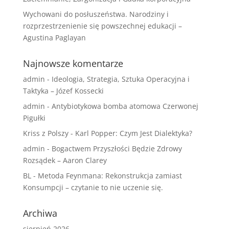
Wychowani do posłuszeństwa. Narodziny i
rozprzestrzenienie się powszechnej edukacji –
Agustina Paglayan
Najnowsze komentarze
admin
-
Ideologia, Strategia, Sztuka Operacyjna i
Taktyka – Józef Kossecki
admin
-
Antybiotykowa bomba atomowa Czerwonej
Pigułki
Kriss z Polszy
-
Karl Popper: Czym Jest Dialektyka?
admin
-
Bogactwem Przyszłości Będzie Zdrowy
Rozsądek – Aaron Clarey
BL
-
Metoda Feynmana: Rekonstrukcja zamiast
Konsumpcji – czytanie to nie uczenie się.
Archiwa
sierpień 2026