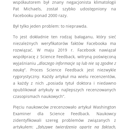
współautorem był znany negacjonista klimatologii
Pat Michaels, został szybko udostępniony na
Facebooku ponad 2000 razy.
Był tylko jeden problem: to nieprawda.
To jest dokładnie ten rodzaj bałaganu, który sieć
niezależnych weryfikatorów faktów Facebooka ma
rozwiązać. W maju 2019 r. Facebook nawiązał
współpracę z Science Feedback, witryną poświęconą
wyjaśnianiu „
dlaczego informacje są lub nie są zgodne z
nauką
”. Proces Science Feedback jest niezwykle
rygorystyczny. Każdy artykuł ma wielu recenzentów,
a każdy z nich „posiada tytuł doktora i niedawno
opublikował artykuły w najlepszych recenzowanych
czasopismach naukowych”.
Pięciu naukowców zrecenzowało artykuł Washington
Examiner dla Science Feedback. Naukowcy
zidentyfikowali szereg problemów związanych z
artykułem:
„fałszywe twierdzenia oparte na faktach,