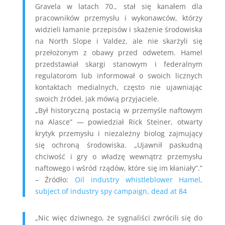
Gravela w latach 70., stał się kanałem dla
pracowników przemysłu i wykonawców, którzy
widzieli łamanie przepisów i skażenie środowiska
na North Slope i Valdez, ale nie skarżyli się
przełożonym z obawy przed odwetem. Hamel
przedstawiał skargi stanowym i federalnym
regulatorom lub informował o swoich licznych
kontaktach medialnych, często nie ujawniając
swoich źródeł, jak mówią przyjaciele.
„Był historyczną postacią w przemyśle naftowym
na Alasce” — powiedział Rick Steiner, otwarty
krytyk przemysłu i niezależny biolog zajmujący
się ochroną środowiska. „Ujawnił paskudną
chciwość i gry o władzę wewnątrz przemysłu
naftowego i wśród rządów, które się im kłaniały”.”
– Źródło:
Oil industry whistleblower Hamel,
subject of industry spy campaign, dead at 84
„Nic więc dziwnego, że sygnaliści zwrócili się do