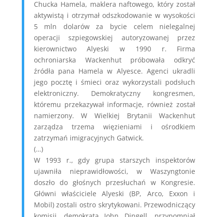
Chucka Hamela, maklera naftowego, który został
aktywistą i otrzymał odszkodowanie w wysokości
5 mln dolarów za bycie celem nielegalnej
operacji szpiegowskiej autoryzowanej przez
kierownictwo Alyeski w 1990 r. Firma
ochroniarska Wackenhut próbowała odkryć
źródła pana Hamela w Alyesce. Agenci ukradli
jego pocztę i śmieci oraz wykorzystali podsłuch
elektroniczny. Demokratyczny kongresmen,
któremu przekazywał informacje, również został
namierzony. W Wielkiej Brytanii Wackenhut
zarządza trzema więzieniami i ośrodkiem
zatrzymań imigracyjnych Gatwick.
(…)
W 1993 r., gdy grupa starszych inspektorów
ujawniła nieprawidłowości, w Waszyngtonie
doszło do głośnych przesłuchań w Kongresie.
Główni właściciele Alyeski (BP, Arco, Exxon i
Mobil) zostali ostro skrytykowani. Przewodniczący
komisji, demokrata John Dingell, przypomniał