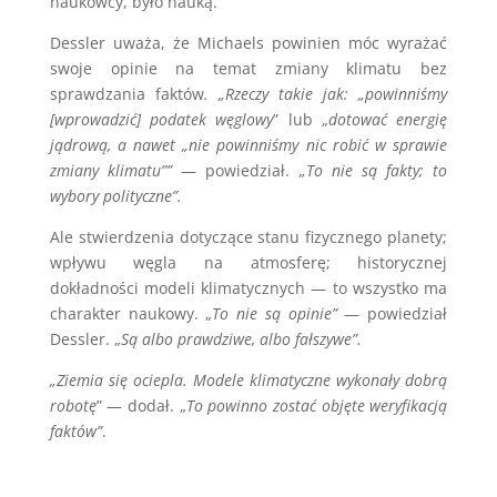
naukowcy, było nauką.
Dessler uważa, że ​​Michaels powinien móc wyrażać
swoje opinie na temat zmiany klimatu bez
sprawdzania faktów
. „Rzeczy takie jak: „powinniśmy
[wprowadzić] podatek węglowy
” lub „
dotować energię
jądrową, a nawet „nie powinniśmy nic robić w sprawie
zmiany klimatu””
— powiedział.
„To nie są fakty; to
wybory polityczne”.
Ale stwierdzenia dotyczące stanu fizycznego planety;
wpływu węgla na atmosferę; historycznej
dokładności modeli klimatycznych — to wszystko ma
charakter naukowy. „
To nie są opinie”
— powiedział
Dessler. „
Są albo prawdziwe, albo fałszywe”.
„Ziemia się ociepla. Modele klimatyczne wykonały dobrą
robotę
” — dodał. „
To powinno zostać objęte weryfikacją
faktów”
.