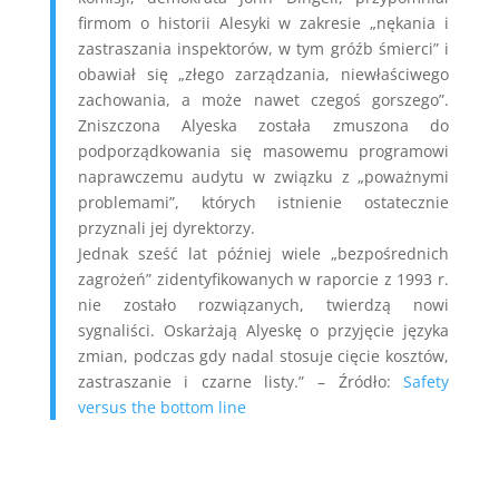
firmom o historii Alesyki w zakresie „nękania i
zastraszania inspektorów, w tym gróźb śmierci” i
obawiał się „złego zarządzania, niewłaściwego
zachowania, a może nawet czegoś gorszego”.
Zniszczona Alyeska została zmuszona do
podporządkowania się masowemu programowi
naprawczemu audytu w związku z „poważnymi
problemami”, których istnienie ostatecznie
przyznali jej dyrektorzy.
Jednak sześć lat później wiele „bezpośrednich
zagrożeń” zidentyfikowanych w raporcie z 1993 r.
nie zostało rozwiązanych, twierdzą nowi
sygnaliści. Oskarżają Alyeskę o przyjęcie języka
zmian, podczas gdy nadal stosuje cięcie kosztów,
zastraszanie i czarne listy.” – Źródło:
Safety
versus the bottom line