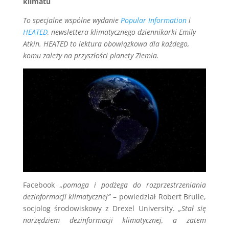
klimatu
To specjalne wspólne wydanie
Popular Information
i
HEATED
, newslettera klimatycznego dziennikarki Emily
Atkin. HEATED to lektura obowiązkowa dla każdego,
komu zależy na przyszłości planety Ziemia.
Facebook
„pomaga i podżega do rozprzestrzeniania
dezinformacji klimatycznej”
– powiedział Robert Brulle,
socjolog środowiskowy z Drexel University.
„Stał się
narzędziem dezinformacji klimatycznej, a zatem