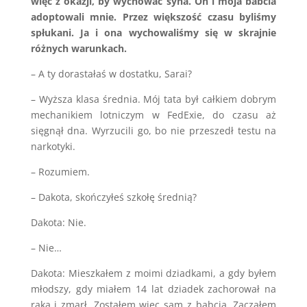
więc z okazji, by wychować syna. On i moja babcia
adoptowali mnie. Przez większość czasu byliśmy
spłukani. Ja i ona wychowaliśmy się w skrajnie
różnych warunkach.
– A ty dorastałaś w dostatku, Sarai?
– Wyższa klasa średnia. Mój tata był całkiem dobrym
mechanikiem lotniczym w FedExie, do czasu aż
sięgnął dna. Wyrzucili go, bo nie przeszedł testu na
narkotyki.
– Rozumiem.
– Dakota, skończyłeś szkołę średnią?
Dakota: Nie.
– Nie…
Dakota: Mieszkałem z moimi dziadkami, a gdy byłem
młodszy, gdy miałem 14 lat dziadek zachorował na
raka i zmarł. Zostałem więc sam z babcią. Zacząłem