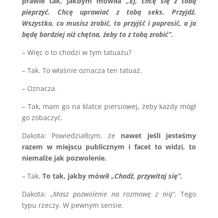
prawie tak, jakbym mówiła „
Ej, chcę się z tobą
pieprzyć. Chcę uprawiać z tobą seks. Przyjdź.
Wszystko, co musisz zrobić, to przyjść i poprosić, a ja
będę bardziej niż chętna, żeby to z tobą zrobić”.
– Więc o to chodzi w tym tatuażu?
– Tak. To właśnie oznacza ten tatuaż.
– Oznacza.
– Tak, mam go na klatce piersiowej, żeby każdy mógł
go zobaczyć.
Dakota: Powiedziałbym, że
nawet jeśli jesteśmy
razem w miejscu publicznym i facet to widzi, to
niemalże jak pozwolenie.
– Tak.
To tak, jakby mówił „
Chodź, przywitaj się”.
Dakota: „
Masz pozwolenie na rozmowę z nią”.
Tego
typu rzeczy. W pewnym sensie.