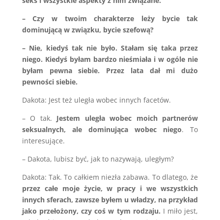
seks i wszystkie aspekty z nim związane.
– Czy w twoim charakterze leży bycie tak
dominującą w związku, bycie szefową?
– Nie, kiedyś tak nie było. Stałam się taka przez
niego. Kiedyś byłam bardzo nieśmiała i w ogóle nie
byłam pewna siebie. Przez lata dał mi dużo
pewności siebie.
Dakota: Jest też uległa wobec innych facetów.
– O tak.
Jestem uległa wobec moich partnerów
seksualnych, ale dominująca wobec niego
. To
interesujące.
– Dakota, lubisz być, jak to nazywają, uległym?
Dakota: Tak. To całkiem niezła zabawa. To dlatego, że
przez całe moje życie, w pracy i we wszystkich
innych sferach, zawsze byłem u władzy, na przykład
jako przełożony, czy coś w tym rodzaju.
I miło jest,