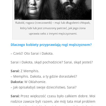
Kukold, rogacz (rzeczownik) – mąż lub długoletni chłopak,
który lubi lub jest zmuszony patrzeć, jak jego żona
uprawia seks z innymi mężczyznami.
Dlaczego kobiety przyprawiają rogi mężczyznom?
– Cześć! Oto Sarai i Dakota.
Sarai i Dakota, skąd pochodzicie? Sarai, skąd jesteś?
Sarai
:
Z Memphis.
– Memphis. Dakota, a ty gdzie dorastałeś?
Dakota:
W Oklahomie.
– Jak opisałabyś swoje dzieciństwo, Sarai?
Sarai
:
Przez większość czasu było całkiem dobre. Moi
rodzice zawsze byli razem, ale mój tata miał problem