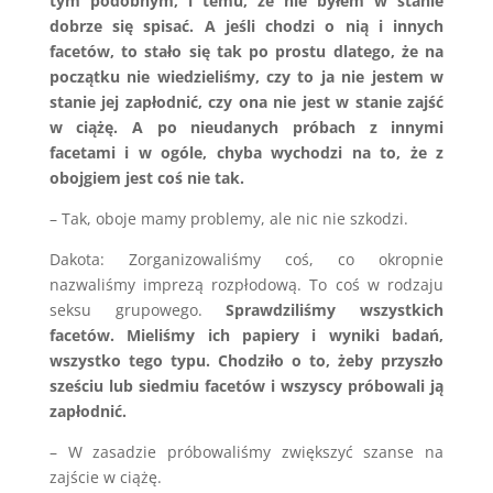
tym podobnym, i temu, że nie byłem w stanie
dobrze się spisać. A jeśli chodzi o nią i innych
facetów, to stało się tak po prostu dlatego, że na
początku nie wiedzieliśmy, czy to ja nie jestem w
stanie jej zapłodnić, czy ona nie jest w stanie zajść
w ciążę. A po nieudanych próbach z innymi
facetami i w ogóle, chyba wychodzi na to, że z
obojgiem jest coś nie tak.
– Tak, oboje mamy problemy, ale nic nie szkodzi.
Dakota: Zorganizowaliśmy coś, co okropnie
nazwaliśmy imprezą rozpłodową. To coś w rodzaju
seksu grupowego.
Sprawdziliśmy wszystkich
facetów. Mieliśmy ich papiery i wyniki badań,
wszystko tego typu. Chodziło o to, żeby przyszło
sześciu lub siedmiu facetów i wszyscy próbowali ją
zapłodnić.
– W zasadzie próbowaliśmy zwiększyć szanse na
zajście w ciążę.