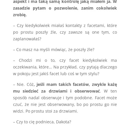
aspekt i ma taką samą kontrolę jaką miałem ja. W
zasadzie pytam o pozwolenie, zanim cokolwiek
zrobię.
– Czy kiedykolwiek miałaś kontakty z facetami, które
po prostu poszły źle, czy zawsze są one tym, co
zaplanowałaś?
– Co masz na myśli mówiąc, że poszły źle?
– Chodzi mi o to, czy facet kiedykolwiek ma
oczekiwania, które… Na przykład, czy pytają dlaczego
w pokoju jest jakiś facet lub coś w tym stylu?
– Nie. Cóż
, jeśli mam takich facetów, zwykle każę
mu siedzieć za drzwiami i obserwować
. W ten
sposób nadal obserwuje i tym podobne. Facet może
czuć, że nie jest obserwowany, bo po prostu go nie
widzi. Po prostu stoi za drzwiami.
– Czy to cię podnieca, Dakota?