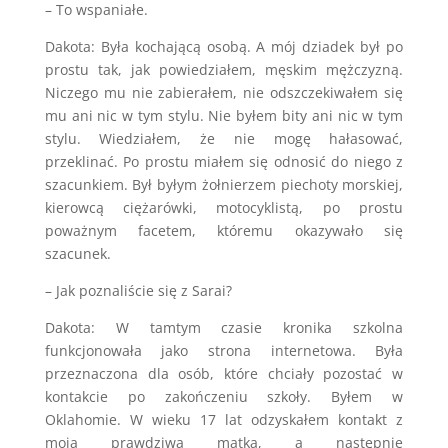
– To wspaniałe.
Dakota: Była kochającą osobą. A mój dziadek był po
prostu tak, jak powiedziałem, męskim mężczyzną.
Niczego mu nie zabierałem, nie odszczekiwałem się
mu ani nic w tym stylu. Nie byłem bity ani nic w tym
stylu. Wiedziałem, że nie mogę hałasować,
przeklinać. Po prostu miałem się odnosić do niego z
szacunkiem. Był byłym żołnierzem piechoty morskiej,
kierowcą ciężarówki, motocyklistą, po prostu
poważnym facetem, któremu okazywało się
szacunek.
– Jak poznaliście się z Sarai?
Dakota: W tamtym czasie kronika szkolna
funkcjonowała jako strona internetowa. Była
przeznaczona dla osób, które chciały pozostać w
kontakcie po zakończeniu szkoły. Byłem w
Oklahomie. W wieku 17 lat odzyskałem kontakt z
moją prawdziwą matką, a następnie