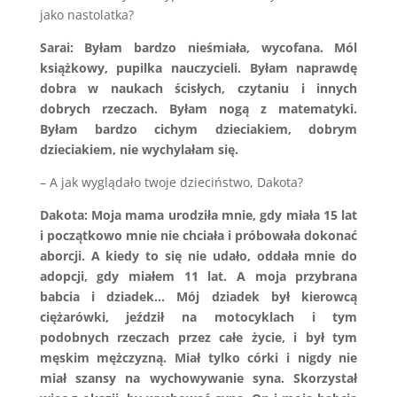
jako nastolatka?
Sarai
: Byłam bardzo nieśmiała, wycofana. Mól
książkowy, pupilka nauczycieli. Byłam naprawdę
dobra w naukach ścisłych, czytaniu i innych
dobrych rzeczach. Byłam nogą z matematyki.
Byłam bardzo cichym dzieciakiem, dobrym
dzieciakiem, nie wychylałam się.
– A jak wyglądało twoje dzieciństwo, Dakota?
Dakota: Moja mama urodziła mnie, gdy miała 15 lat
i początkowo mnie nie chciała i próbowała dokonać
aborcji. A kiedy to się nie udało, oddała mnie do
adopcji, gdy miałem 11 lat. A moja przybrana
babcia i dziadek… Mój dziadek był kierowcą
ciężarówki, jeździł na motocyklach i tym
podobnych rzeczach przez całe życie, i był tym
męskim mężczyzną. Miał tylko córki i nigdy nie
miał szansy na wychowywanie syna. Skorzystał