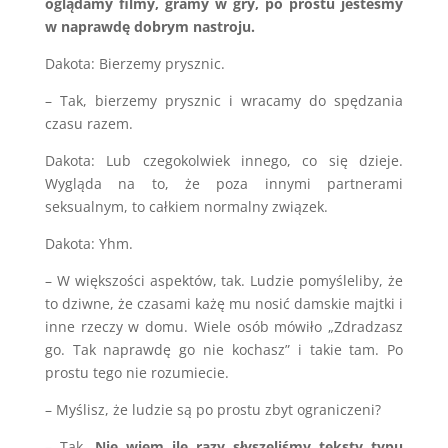
oglądamy filmy, gramy w gry, po prostu jesteśmy
w naprawdę dobrym nastroju.
Dakota: Bierzemy prysznic.
– Tak, bierzemy prysznic i wracamy do spędzania
czasu razem.
Dakota: Lub czegokolwiek innego, co się dzieje.
Wygląda na to, że poza innymi partnerami
seksualnym, to całkiem normalny związek.
Dakota: Yhm.
– W większości aspektów, tak. Ludzie pomyśleliby, że
to dziwne, że czasami każę mu nosić damskie majtki i
inne rzeczy w domu. Wiele osób mówiło „Zdradzasz
go. Tak naprawdę go nie kochasz” i takie tam. Po
prostu tego nie rozumiecie.
– Myślisz, że ludzie są po prostu zbyt ograniczeni?
– Tak.
Nie wiem ile razy słyszeliśmy teksty typu