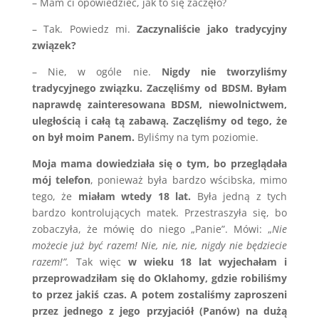
– Mam ci opowiedzieć, jak to się zaczęło?
– Tak. Powiedz mi.
Zaczynaliście jako tradycyjny
związek?
– Nie, w ogóle nie.
Nigdy nie tworzyliśmy
tradycyjnego związku.
Zaczęliśmy od BDSM.
Byłam
naprawdę zainteresowana BDSM, niewolnictwem,
uległością i całą tą zabawą.
Zaczęliśmy od tego, że
on był moim Panem.
Byliśmy na tym poziomie.
Moja mama dowiedziała się o tym, bo przeglądała
mój telefon
, ponieważ była bardzo wścibska, mimo
tego, że
miałam wtedy 18 lat.
Była jedną z tych
bardzo kontrolujących matek. Przestraszyła się, bo
zobaczyła, że mówię do niego „Panie”. Mówi: „
Nie
możecie już być razem! Nie, nie, nie, nigdy nie będziecie
razem!”.
Tak więc
w wieku 18 lat wyjechałam i
przeprowadziłam się do Oklahomy, gdzie robiliśmy
to przez jakiś czas. A potem zostaliśmy zaproszeni
przez jednego z jego przyjaciół (Panów) na dużą