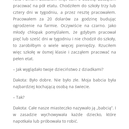
pracować na pół etatu. Chodziłem do szkoły trzy lub
cztery dni w tygodniu, a przez resztę pracowałem.
Pracowałem za 20 dolarów za godzinę budując
ogrodzenie na farmie. Oczywiście na czarno. Jako
młody chłopak pomyślałem, że gdybym pracował
pięć lub sześć dni w tygodniu i nie chodził do szkoły,
to zarobiłbym o wiele więcej pieniędzy. Rzuciłem
więc szkołę w ósmej klasie i zacząłem pracować na
pełen etat.
– Jak wyglądało twoje dzieciństwo z dziadkami?
Dakota: Było dobre. Nie było złe. Moja babcia była
najbardziej kochającą osobą na świecie.
– Tak?
Dakota: Całe nasze miasteczko nazywało ją „babcią”. I
w zasadzie wychowywała każde dziecko, które
napotkała lub próbowała to robić.