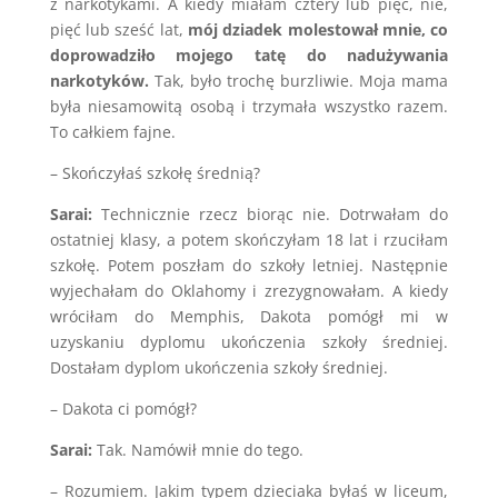
z narkotykami. A kiedy miałam cztery lub pięć, nie,
pięć lub sześć lat,
mój dziadek molestował mnie, co
doprowadziło mojego tatę do nadużywania
narkotyków.
Tak, było trochę burzliwie. Moja mama
była niesamowitą osobą i trzymała wszystko razem.
To całkiem fajne.
– Skończyłaś szkołę średnią?
Sarai
:
Technicznie rzecz biorąc nie. Dotrwałam do
ostatniej klasy, a potem skończyłam 18 lat i rzuciłam
szkołę. Potem poszłam do szkoły letniej. Następnie
wyjechałam do Oklahomy i zrezygnowałam. A kiedy
wróciłam do Memphis, Dakota pomógł mi w
uzyskaniu dyplomu ukończenia szkoły średniej.
Dostałam dyplom ukończenia szkoły średniej.
– Dakota ci pomógł?
Sarai
:
Tak. Namówił mnie do tego.
– Rozumiem. Jakim typem dzieciaka byłaś w liceum,