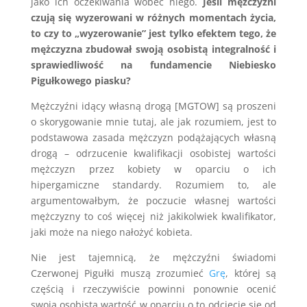
jako ich oczekiwania wobec niego.
Jeśli mężczyźni
czują się wyzerowani w różnych momentach życia,
to czy to „wyzerowanie” jest tylko efektem tego, że
mężczyzna zbudował swoją osobistą integralność i
sprawiedliwość na fundamencie Niebiesko
Pigułkowego piasku?
Mężczyźni idący własną drogą [MGTOW] są proszeni
o skorygowanie mnie tutaj, ale jak rozumiem, jest to
podstawowa zasada mężczyzn podążających własną
drogą – odrzucenie kwalifikacji osobistej wartości
mężczyzn przez kobiety w oparciu o ich
hipergamiczne standardy. Rozumiem to, ale
argumentowałbym, że poczucie własnej wartości
mężczyzny to coś więcej niż jakikolwiek kwalifikator,
jaki może na niego nałożyć kobieta.
Nie jest tajemnicą, że mężczyźni świadomi
Czerwonej Pigułki muszą zrozumieć
Grę
, której są
częścią i rzeczywiście powinni ponownie ocenić
swoją osobistą wartość w oparciu o to odcięcie się od