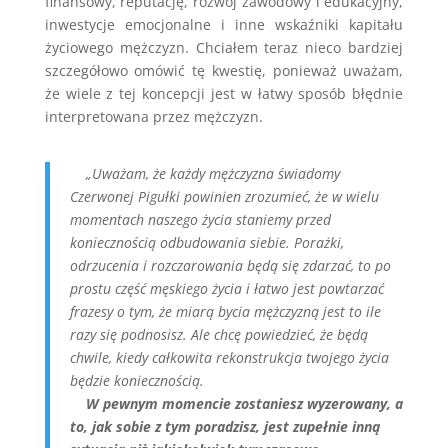
finansowy, reputację, rozwój zawodowy i edukacyjny,
inwestycje emocjonalne i inne wskaźniki kapitału
życiowego mężczyzn. Chciałem teraz nieco bardziej
szczegółowo omówić tę kwestię, ponieważ uważam,
że wiele z tej koncepcji jest w łatwy sposób błędnie
interpretowana przez mężczyzn.
„Uważam, że każdy mężczyzna świadomy
Czerwonej Pigułki powinien zrozumieć, że w wielu
momentach naszego życia staniemy przed
koniecznością odbudowania siebie. Porażki,
odrzucenia i rozczarowania będą się zdarzać, to po
prostu część męskiego życia i łatwo jest powtarzać
frazesy o tym, że miarą bycia mężczyzną jest to ile
razy się podnosisz. Ale chcę powiedzieć, że będą
chwile, kiedy całkowita rekonstrukcja twojego życia
będzie koniecznością.
W pewnym momencie zostaniesz wyzerowany, a
to, jak sobie z tym poradzisz, jest zupełnie inną