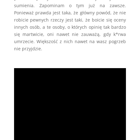
sumienia. Zapominam o tym już na zawsze.
Ponieważ prawda jest taka, że główny powód, że nie
robicie pewnych rzeczy jest taki, że boicie się oceny
innych osób, a te osoby, o których opinię tak bardzo
się martwicie, oni nawet nie zauważą, gdy k*rwa
umrzecie. Większość z nich nawet na wasz pogrzeb
nie przyjdzie.