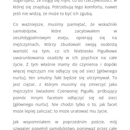
sugerujesz, że mogą się mylić co do rzeczywistości, w
której się znajdują. Potrzebują tego komfortu, nawet
jeśli nie widzą, że może to być ich zgubą.
Co ważniejsze, musimy pamiętać, że wskaźniki
samobójstw, które zacytowałem w
zeszłotygodniowym eseju, opierają się na
mężczyznach, którzy zbudowali swoją osobistą
wartość na tym, co ich Niebiesko Pigułkowe
uwarunkowania osadziły w ich psychice na całe
życie. Z tym właśnie mamy do czynienia i dopóki
więcej mężczyzn nie odłączy się od sieci [głównego
nurtu], ten smutny fakt będzie się utrzymywał. To
jest ciężar, z którym musimy się zmierzyć jako
mężczyźni świadomi Czerwonej Pigułki, próbujący
pomóc innym facetom odłączyć się od sieci
[głównego nurtu]. Nie chodzi tylko o to, jak facet
może lepiej zaliczać; to może uratować mu życie.
Jak wspomniałem w poprzednim poście, mój
szwagier popełnił samobójstwo, ponieważ przez całe