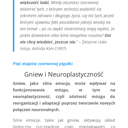
większość ludzi.
Wtedy zaczniesz staranniej
dobierać tych, z którymi zechcesz podzielić się
sekretem zdrowia i długiego życia, czy też tych, przed
którymi ujawnisz fakt posiadania jakiejś wiedzy na
ten temat – po co zwykli śmiertelnicy mają myśleć, że
jesteś dziwakiem albo kimś niespełna rozumu?
Oni
nie chcą wiedzieć. Jeszcze nie.
” –
Żelazne ciało
ninja, Ashida Kim (1997)
Pięć etapów czerwonej pigułki
Gniew i Neuroplastyczność
Gniew, jako silna emocja, może wpływać na
funkcjonowanie mózgu, w tym na
neuroplastyczność, czyli zdolność mózgu do
reorganizacji i adaptacji poprzez tworzenie nowych
połączeń neuronalnych.
Silne emocje, takie jak gniew, aktywują układ
limbiczny (szczególnie ciało migdałowate), co