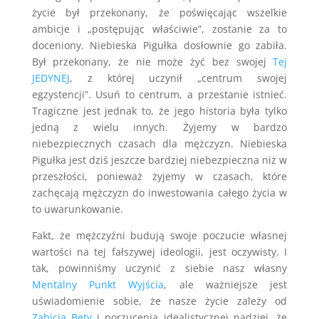
życie był przekonany, że poświęcając wszelkie
ambicje i „postępując właściwie”, zostanie za to
doceniony. Niebieska Pigułka dosłownie go zabiła.
Był przekonany, że nie może żyć bez swojej
Tej
JEDYNEJ
, z której uczynił „centrum swojej
egzystencji”. Usuń to centrum, a przestanie istnieć.
Tragiczne jest jednak to, że jego historia była tylko
jedną z wielu innych. Żyjemy w bardzo
niebezpiecznych czasach dla mężczyzn. Niebieska
Pigułka jest dziś jeszcze bardziej niebezpieczna niż w
przeszłości, ponieważ żyjemy w czasach, które
zachęcają mężczyzn do inwestowania całego życia w
to uwarunkowanie.
Fakt, że mężczyźni budują swoje poczucie własnej
wartości na tej fałszywej ideologii, jest oczywisty. I
tak, powinniśmy uczynić z siebie nasz własny
Mentalny Punkt Wyjścia
, ale ważniejsze jest
uświadomienie sobie, że nasze życie zależy od
Zabicia Bety
i porzucenia idealistycznej nadziei, że