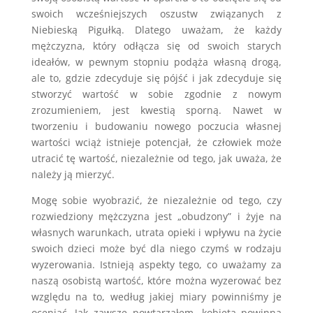
swoich wcześniejszych oszustw związanych z
Niebieską Pigułką. Dlatego uważam, że każdy
mężczyzna, który odłącza się od swoich starych
ideałów, w pewnym stopniu podąża własną drogą,
ale to, gdzie zdecyduje się pójść i jak zdecyduje się
stworzyć wartość w sobie zgodnie z nowym
zrozumieniem, jest kwestią sporną. Nawet w
tworzeniu i budowaniu nowego poczucia własnej
wartości wciąż istnieje potencjał, że człowiek może
utracić tę wartość, niezależnie od tego, jak uważa, że
należy ją mierzyć.
Mogę sobie wyobrazić, że niezależnie od tego, czy
rozwiedziony mężczyzna jest „obudzony” i żyje na
własnych warunkach, utrata opieki i wpływu na życie
swoich dzieci może być dla niego czymś w rodzaju
wyzerowania. Istnieją aspekty tego, co uważamy za
naszą osobistą wartość, które można wyzerować bez
względu na to, według jakiej miary powinniśmy je
oceniać. Jak zawsze powtarzałem, kobieta powinna