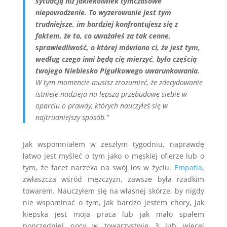
sytuacją niż jakiekolwiek tymczasowe
niepowodzenie. To wyzerowanie jest tym
trudniejsze, im bardziej konfrontujesz się z
faktem, że to, co uważałeś za tak cenne,
sprawiedliwość, o której mówiono ci, że jest tym,
według czego inni będą cię mierzyć, było częścią
twojego Niebiesko Pigułkowego uwarunkowania.
W tym momencie musisz zrozumieć, że zdecydowanie
istnieje nadzieja na lepszą przebudowę siebie w
oparciu o prawdy, których nauczyłeś się w
najtrudniejszy sposób.”
Jak wspomniałem w zeszłym tygodniu, naprawdę
łatwo jest myśleć o tym jako o męskiej ofierze lub o
tym, że facet narzeka na swój los w życiu.
Empatia
,
zwłaszcza wśród mężczyzn, zawsze była rzadkim
towarem. Nauczyłem się na własnej skórze, by nigdy
nie wspominać o tym, jak bardzo jestem chory, jak
kiepska jest moja praca lub jak mało spałem
poprzedniej nocy w towarzystwie 3 lub więcej