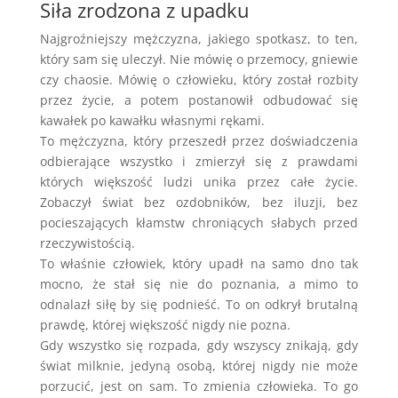
Siła zrodzona z upadku
Najgroźniejszy mężczyzna, jakiego spotkasz, to ten,
który sam się uleczył. Nie mówię o przemocy, gniewie
czy chaosie. Mówię o człowieku, który został rozbity
przez życie, a potem postanowił odbudować się
kawałek po kawałku własnymi rękami.
To mężczyzna, który przeszedł przez doświadczenia
odbierające wszystko i zmierzył się z prawdami
których większość ludzi unika przez całe życie.
Zobaczył świat bez ozdobników, bez iluzji, bez
pocieszających kłamstw chroniących słabych przed
rzeczywistością.
To właśnie człowiek, który upadł na samo dno tak
mocno, że stał się nie do poznania, a mimo to
odnalazł siłę by się podnieść. To on odkrył brutalną
prawdę, której większość nigdy nie pozna.
Gdy wszystko się rozpada, gdy wszyscy znikają, gdy
świat milknie, jedyną osobą, której nigdy nie może
porzucić, jest on sam. To zmienia człowieka. To go