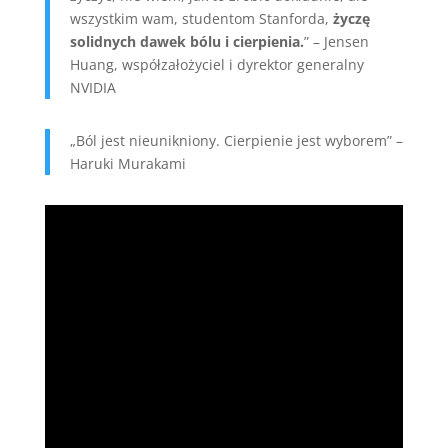
wszystkim wam, studentom Stanforda,
życzę
solidnych dawek bólu i cierpienia.
” – Jensen
Huang, współzałożyciel i dyrektor generalny
NVIDIA
„Ból jest nieunikniony. Cierpienie jest wyborem” –
Haruki Murakami