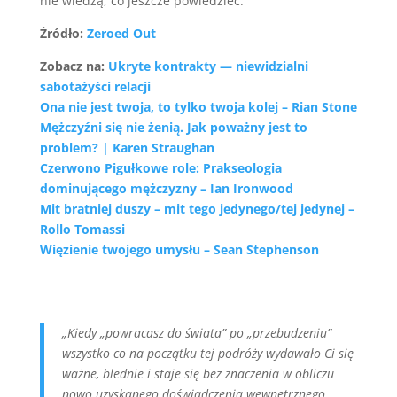
nie wiedzą, co jeszcze powiedzieć.
Źródło:
Zeroed Out
Zobacz na:
Ukryte kontrakty — niewidzialni
sabotażyści relacji
Ona nie jest twoja, to tylko twoja kolej – Rian Stone
Mężczyźni się nie żenią. Jak poważny jest to
problem? | Karen Straughan
Czerwono Pigułkowe role: Prakseologia
dominującego mężczyzny – Ian Ironwood
Mit bratniej duszy – mit tego jedynego/tej jedynej –
Rollo Tomassi
Więzienie twojego umysłu – Sean Stephenson
„Kiedy „powracasz do świata” po „przebudzeniu”
wszystko co na początku tej podróży wydawało Ci się
ważne, blednie i staje się bez znaczenia w obliczu
nowo uzyskanego doświadczenia wewnętrznego