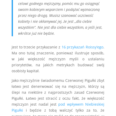
celowi godnego mężczyzny, pomóc mu go osiągnąć
swoim kobiecym wsparciem i podążać wyznaczoną
przez niego drogą. Musisz szanować uczciwość
kobiety i nie okłamywać jej, że jest „dla ciebie
wszystkim”. Nie jest dla ciebie wszystkim, a jeśli jest,
wkrótce już nie będzie.
Jest to trzecie przykazanie z
16 przykazań Roissy’ego
.
Ma ono tutaj znaczenie, ponieważ ilustruje sposób,
w jaki większość mężczyzn myśli o ustalaniu
priorytetów, na jakich metrykach budować swój
osobisty kapitał.
Jako mężczyźnie świadomemu Czerwonej Pigułki zbyt
łatwo jest denerwować się na mężczyzn, którzy są
ślepi na niektóre z najprostszych zasad Czerwonej
Pigułki. Łatwo jest stracić z oczu fakt, że większość
mężczyzn jest nadal jest
pod wpływem Niebieskiej
Pigułki
i będzie z tobą walczyć tylko za to, że