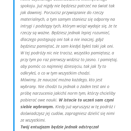
spokoju. Już nigdy nie będziesz patrzeć na świat tak
jak dawniej. Porzucisz przywiązanie do rzeczy
materialnych, a tym samym staniesz się odporny na
intrygi i podstępy tych, którym wciąż wydaje się, że te
rzeczy są ważne. Będziesz jednak lepiej rozumieć,
dlaczego postępują oni tak a nie inaczej, gdyż
będziesz pamiętać, że sam kiedyś byłeś taki jak oni.
W tej podróży nic nie tracisz, wszystko pamiętasz, a
przy tym po raz pierwszy widzisz to jasno. I pamiętaj,
aby pomóc co najmniej dziesięciu, tak jak Ty to
odkryłeś, o co w tym wszystkim chodzi.
Mówimy, że nauczać można każdego, kto jest
wybrany. Nie chodzi tu jednak o żaden test ani o
próbę narzucenia jakichś norm tym, którzy chcieliby
pobierać owe nauki.
W istocie to uczeń sam czyni
siebie wybranym.
Kiedy już wyruszysz w tę podróż i
doświadczysz jej cudów, zapragniesz dzielić się nimi
ze wszystkimi.
Twój entuzjazm będzie jednak odstręczał