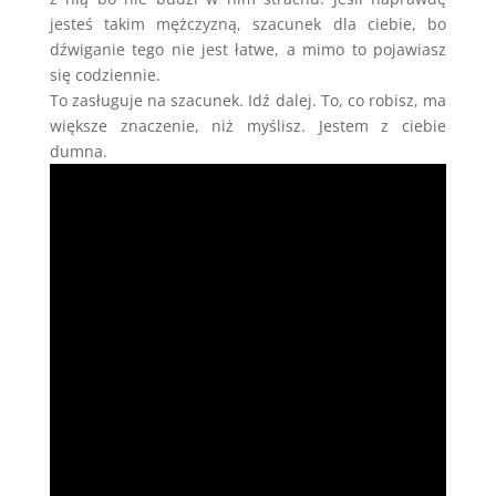
jesteś takim mężczyzną, szacunek dla ciebie, bo
dźwiganie tego nie jest łatwe, a mimo to pojawiasz
się codziennie.
To zasługuje na szacunek. Idź dalej. To, co robisz, ma
większe znaczenie, niż myślisz. Jestem z ciebie
dumna.