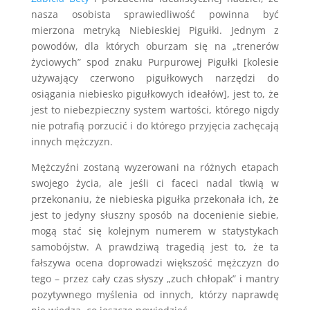
nasza osobista sprawiedliwość powinna być
mierzona metryką Niebieskiej Pigułki. Jednym z
powodów, dla których oburzam się na „trenerów
życiowych” spod znaku Purpurowej Pigułki [kolesie
używający czerwono pigułkowych narzędzi do
osiągania niebiesko pigułkowych ideałów], jest to, że
jest to niebezpieczny system wartości, którego nigdy
nie potrafią porzucić i do którego przyjęcia zachęcają
innych mężczyzn.
Mężczyźni zostaną wyzerowani na różnych etapach
swojego życia, ale jeśli ci faceci nadal tkwią w
przekonaniu, że niebieska pigułka przekonała ich, że
jest to jedyny słuszny sposób na docenienie siebie,
mogą stać się kolejnym numerem w statystykach
samobójstw. A prawdziwą tragedią jest to, że ta
fałszywa ocena doprowadzi większość mężczyzn do
tego – przez cały czas słyszy „zuch chłopak” i mantry
pozytywnego myślenia od innych, którzy naprawdę