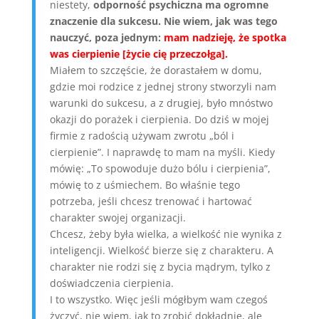
niestety,
odporność psychiczna ma ogromne
znaczenie dla sukcesu. Nie wiem, jak was tego
nauczyć, poza jednym:
mam nadzieję, że spotka
was cierpienie [życie cię przeczołga].
Miałem to szczęście, że dorastałem w domu,
gdzie moi rodzice z jednej strony stworzyli nam
warunki do sukcesu, a z drugiej, było mnóstwo
okazji do porażek i cierpienia. Do dziś w mojej
firmie z radością używam zwrotu „ból i
cierpienie”. I naprawdę to mam na myśli. Kiedy
mówię: „To spowoduje dużo bólu i cierpienia”,
mówię to z uśmiechem. Bo właśnie tego
potrzeba, jeśli chcesz trenować i hartować
charakter swojej organizacji.
Chcesz, żeby była wielka, a wielkość nie wynika z
inteligencji. Wielkość bierze się z charakteru. A
charakter nie rodzi się z bycia mądrym, tylko z
doświadczenia cierpienia.
I to wszystko. Więc jeśli mógłbym wam czegoś
życzyć, nie wiem, jak to zrobić dokładnie, ale