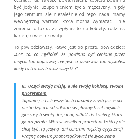
być jedynie uzupełnieniem życia mężczyzny, nigdy
jego centrum, ale niezależnie od tego, nadal mamy
wewnętrzną wartość, którą można wymazać i nie
zmienia to faktu, że wpłynie to na kobiety, rodzinę,
karierę rówieśników itp.
To powiedziawszy, łatwo jest po prostu powiedzieć:
„
Cóż, to, co myślałeś, że powinno być cenione przez
innych, tak naprawdę nie jest, a ponieważ tak myślałeś,
kiedy to tracisz, tracisz wszystko”.
III. Uczyń swoją misję, a nie swoją kobietę, swoim
priorytetem
Zapomnij o tych wszystkich romantycznych frazesach
pochodzących od odtwórców głównych ról męskich
głoszących swoją dozgonną miłość do kobiety, która
go uzupełnia. Wbrew wszelkim protestom kobiety nie
chcą być „tą jedyną” ani centrum męskiej egzystencji.
Pragną bowiem podporządkować się życiowemu