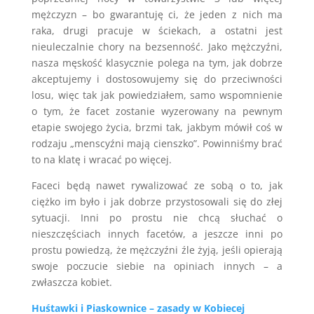
mężczyzn – bo gwarantuję ci, że jeden z nich ma
raka, drugi pracuje w ściekach, a ostatni jest
nieuleczalnie chory na bezsenność. Jako mężczyźni,
nasza męskość klasycznie polega na tym, jak dobrze
akceptujemy i dostosowujemy się do przeciwności
losu, więc tak jak powiedziałem, samo wspomnienie
o tym, że facet zostanie wyzerowany na pewnym
etapie swojego życia, brzmi tak, jakbym mówił coś w
rodzaju „menscyźni mają cienszko”. Powinniśmy brać
to na klatę i wracać po więcej.
Faceci będą nawet rywalizować ze sobą o to, jak
ciężko im było i jak dobrze przystosowali się do złej
sytuacji. Inni po prostu nie chcą słuchać o
nieszczęściach innych facetów, a jeszcze inni po
prostu powiedzą, że mężczyźni źle żyją, jeśli opierają
swoje poczucie siebie na opiniach innych – a
zwłaszcza kobiet.
Huśtawki i Piaskownice – zasady w Kobiecej