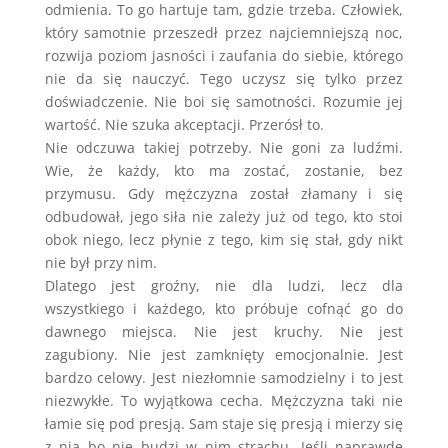
odmienia. To go hartuje tam, gdzie trzeba. Człowiek,
który samotnie przeszedł przez najciemniejszą noc,
rozwija poziom jasności i zaufania do siebie, którego
nie da się nauczyć. Tego uczysz się tylko przez
doświadczenie. Nie boi się samotności. Rozumie jej
wartość. Nie szuka akceptacji. Przerósł to.
Nie odczuwa takiej potrzeby. Nie goni za ludźmi.
Wie, że każdy, kto ma zostać, zostanie, bez
przymusu. Gdy mężczyzna został złamany i się
odbudował, jego siła nie zależy już od tego, kto stoi
obok niego, lecz płynie z tego, kim się stał, gdy nikt
nie był przy nim.
Dlatego jest groźny, nie dla ludzi, lecz dla
wszystkiego i każdego, kto próbuje cofnąć go do
dawnego miejsca. Nie jest kruchy. Nie jest
zagubiony. Nie jest zamknięty emocjonalnie. Jest
bardzo celowy. Jest niezłomnie samodzielny i to jest
niezwykłe. To wyjątkowa cecha. Mężczyzna taki nie
łamie się pod presją. Sam staje się presją i mierzy się
z nią bo nie budzi w nim strachu. Jeśli naprawdę