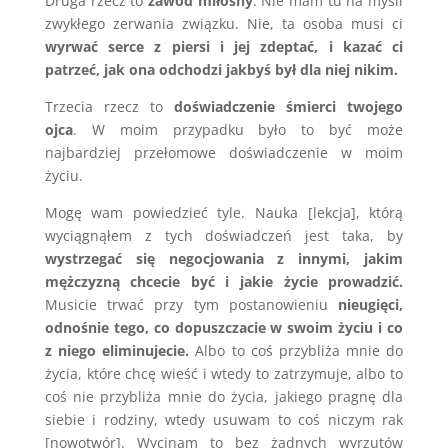
Druga rzecz to
zawód miłosny
. Nie mam tu na myśli
zwykłego zerwania związku. Nie, ta osoba musi ci
wyrwać serce z piersi i jej zdeptać, i kazać ci
patrzeć, jak ona odchodzi jakbyś był dla niej nikim.
Trzecia rzecz to
doświadczenie śmierci twojego
ojca
. W moim przypadku było to być może
najbardziej przełomowe doświadczenie w moim
życiu.
Mogę wam powiedzieć tyle. Nauka [lekcja], którą
wyciągnąłem z tych doświadczeń jest taka, by
wystrzegać się negocjowania z innymi, jakim
mężczyzną chcecie być i jakie życie prowadzić.
Musicie trwać przy tym postanowieniu
nieugięci,
odnośnie tego, co dopuszczacie w swoim życiu i co
z niego eliminujecie.
Albo to coś przybliża mnie do
życia, które chcę wieść i wtedy to zatrzymuje, albo to
coś nie przybliża mnie do życia, jakiego pragnę dla
siebie i rodziny, wtedy usuwam to coś niczym rak
[nowotwór]. Wycinam to bez żadnych wyrzutów