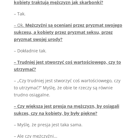
kobiety traktują mężczyzn jak skarbonki?
– Tak.
– Ok.
Mężczyźni są oceniani przez pryzmat swojego
sukcesu, a kobiety przez pryzmat seksu, przez
pryzmat swojej urody?
– Dokładnie tak.
– Trudniej jest stworzyć coś wartościowego, czy to
utrzymać?
– „Czy trudniej jest stworzyć coś wartościowego, czy
to utrzymać?” Myślę, że obie te rzeczy są równie
trudno osiągalne.
– Czy większa jest presja na mężczyzn, by osiągali
sukces, czy na kobiety, by były piękne?
– Myślę, że presja jest taka sama.
– Ale czy mężczyźni…