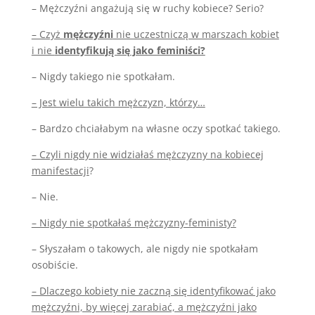
– Mężczyźni angażują się w ruchy kobiece? Serio?
– Czyż
mężczyźni
nie uczestniczą w marszach kobiet
i nie
identyfikują się jako feminiści?
– Nigdy takiego nie spotkałam.
– Jest wielu takich mężczyzn, którzy…
– Bardzo chciałabym na własne oczy spotkać takiego.
– Czyli nigdy nie widziałaś mężczyzny na kobiecej
manifestacji
?
– Nie.
– Nigdy nie spotkałaś mężczyzny-feministy?
– Słyszałam o takowych, ale nigdy nie spotkałam
osobiście.
– Dlaczego kobiety nie zaczną się identyfikować jako
mężczyźni, by więcej zarabiać, a mężczyźni jako