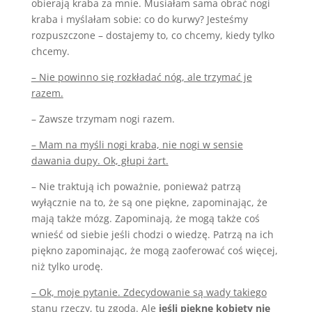
obierają kraba za mnie. Musiałam sama obrać nogi
kraba i myślałam sobie: co do kurwy? Jesteśmy
rozpuszczone – dostajemy to, co chcemy, kiedy tylko
chcemy.
– Nie powinno się rozkładać nóg, ale trzymać je
razem.
– Zawsze trzymam nogi razem.
– Mam na myśli nogi kraba, nie nogi w sensie
dawania dupy. Ok, głupi żart.
– Nie traktują ich poważnie, ponieważ patrzą
wyłącznie na to, że są one piękne, zapominając, że
mają także mózg. Zapominają, że mogą także coś
wnieść od siebie jeśli chodzi o wiedzę. Patrzą na ich
piękno zapominając, że mogą zaoferować coś więcej,
niż tylko urodę.
– Ok, moje pytanie. Zdecydowanie są wady takiego
stanu rzeczy, tu zgoda. Ale
jeśli piękne kobiety nie