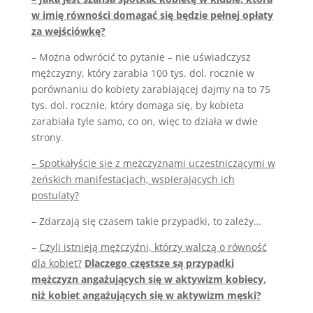
w imię równości domagać się będzie pełnej opłaty
za wejściówkę?
– Można odwrócić to pytanie – nie uświadczysz
mężczyzny, który zarabia 100 tys. dol. rocznie w
porównaniu do kobiety zarabiającej dajmy na to 75
tys. dol. rocznie, który domaga się, by kobieta
zarabiała tyle samo, co on, więc to działa w dwie
strony.
– Spotkałyście się z mężczyznami uczestniczącymi w
żeńskich manifestacjach, wspierających ich
postulaty?
– Zdarzają się czasem takie przypadki, to zależy…
–
Czyli istnieją mężczyźni, którzy walczą o równość
dla kobiet?
Dlaczego częstsze są przypadki
mężczyzn angażujących się w aktywizm kobiecy,
niż kobiet angażujących się w aktywizm męski?