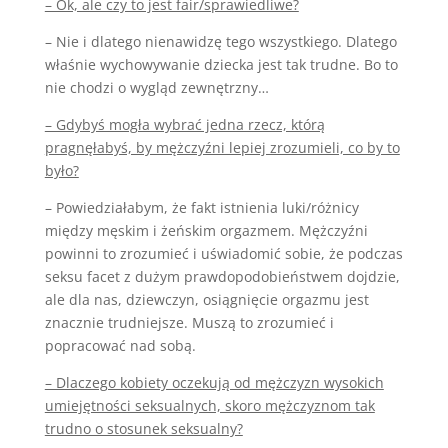
– Ok, ale czy to jest fair/sprawiedliwe?
– Nie i dlatego nienawidzę tego wszystkiego. Dlatego
właśnie wychowywanie dziecka jest tak trudne. Bo to
nie chodzi o wygląd zewnętrzny…
– Gdybyś mogła wybrać jedna rzecz, którą
pragnęłabyś, by mężczyźni lepiej zrozumieli, co by to
było?
– Powiedziałabym, że fakt istnienia luki/różnicy
między męskim i żeńskim orgazmem. Mężczyźni
powinni to zrozumieć i uświadomić sobie, że podczas
seksu facet z dużym prawdopodobieństwem dojdzie,
ale dla nas, dziewczyn, osiągnięcie orgazmu jest
znacznie trudniejsze. Muszą to zrozumieć i
popracować nad sobą.
– Dlaczego kobiety oczekują od mężczyzn wysokich
umiejętności seksualnych, skoro mężczyznom tak
trudno o stosunek seksualny?