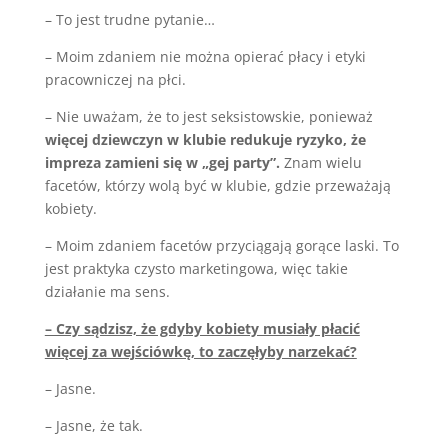
– To jest trudne pytanie…
– Moim zdaniem nie można opierać płacy i etyki
pracowniczej na płci.
– Nie uważam, że to jest seksistowskie, ponieważ
więcej dziewczyn w klubie redukuje ryzyko, że
impreza zamieni się w „gej party”.
Znam wielu
facetów, którzy wolą być w klubie, gdzie przeważają
kobiety.
– Moim zdaniem facetów przyciągają gorące laski. To
jest praktyka czysto marketingowa, więc takie
działanie ma sens.
– Czy sądzisz, że gdyby kobiety musiały płacić
więcej za wejściówkę, to zaczęłyby narzekać?
– Jasne.
– Jasne, że tak.