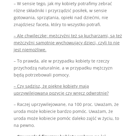
– W sensie tego, jak my kobiety potrafimy zebrać
różne składniki i przyrządzić posiłek, w sensie
gotowania, sprzątania, opieki nad dziećmi, nie
znajdziesz faceta, który to wszystko potrafi.
– Ale chwileczkę: mężczyźni też są kucharzami, są też
mężczyźni samotnie wychowujący dzieci, czyli to nie
jest niemożliwe.
– To prawda, ale w przypadku kobiety te rzeczy
przychodzą naturalnie, a w przypadku mężczyzn
będą potrzebowali pomocy.
– Czy sądzisz, że piękne kobiety mają
uprzywilejowaną pozycję czy wręcz odwrotnie?
– Raczej uprzywilejowane, na 100 proc. Uważam, że
uroda może kobiecie bardzo pomóc. Uważam, że
uroda może kobiecie pomóc daleko zajść w życiu, to
na pewno.