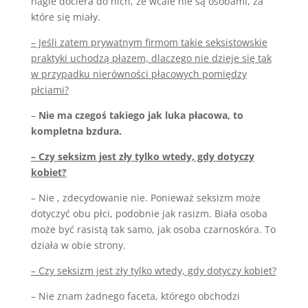
nagle dociera do nich, że wcale nie są osobami, za
które się miały.
– Jeśli zatem prywatnym firmom takie seksistowskie
praktyki uchodzą płazem, dlaczego nie dzieje się tak
w przypadku nierówności płacowych pomiędzy
płciami?
–
Nie ma czegoś takiego jak luka płacowa, to
kompletna bzdura.
– Czy seksizm jest zły tylko wtedy, gdy dotyczy
kobiet?
– Nie , zdecydowanie nie. Ponieważ seksizm może
dotyczyć obu płci, podobnie jak rasizm. Biała osoba
może być rasistą tak samo, jak osoba czarnoskóra. To
działa w obie strony.
– Czy seksizm jest zły tylko wtedy, gdy dotyczy kobiet?
– Nie znam żadnego faceta, którego obchodzi