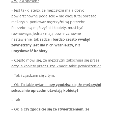
– W jaki sposób?
– Jest tak dlatego, że mężczyźni mają dosyć
powierzchowne podejście – nie chcę tutaj obrażać
mężczyzn, ponieważ mężczyźni są potrzebni.
Potrzebni są mężczyźni i kobiety, musi być
równowaga, jednak mają powierzchowne
nastawienie, tak sądzę i
bardzo często wygląd
zewnętrzny jest dla nich ważniejszy, niż
umysłowość kobiety.
– Często mówi się, że mężczyźni zakochują się przez
oczy, a kobiety przez uszy. Znacie takie powiedzenie?
– Tak i zgadzam się z tym.
– Ok. To takie pytanie:
czy zgodzisz się, że mężczyźni
seksualnie uprzedmiotawiają kobiety?
– Tak.
– Ok, a
czy zgodzicie się ze stwierdzeniem, że