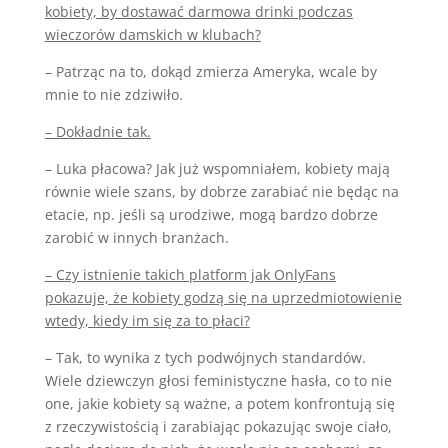
kobiety, by dostawać darmowa drinki podczas
wieczorów damskich w klubach?
– Patrząc na to, dokąd zmierza Ameryka, wcale by
mnie to nie zdziwiło.
– Dokładnie tak.
– Luka płacowa? Jak już wspomniałem, kobiety mają
równie wiele szans, by dobrze zarabiać nie będąc na
etacie, np. jeśli są urodziwe, mogą bardzo dobrze
zarobić w innych branżach.
– Czy istnienie takich platform jak OnlyFans
pokazuje, że kobiety godzą się na uprzedmiotowienie
wtedy, kiedy im się za to płaci?
– Tak, to wynika z tych podwójnych standardów.
Wiele dziewczyn głosi feministyczne hasła, co to nie
one, jakie kobiety są ważne, a potem konfrontują się
z rzeczywistością i zarabiając pokazując swoje ciało,