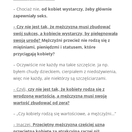
– Chociaż nie,
od kobiet wystarczy, żeby głównie
zapewniały seks.
– Czy nie jest tak, że mężczyzna musi zbudować
swój sukces, a kobiecie wystarczy, by pielęgnowała
swoją urodę?
Mężczyźni przecież nie rodzą się z
mięśniami, pieniędzmi i statusem, które
przyciągają kobiety?
– Oczywiście nie każdy ma takie szczęście. Ja np.
byłem chudy dzieckiem, cierpiałem z niedożywienia,
więc nie każdy, ale niektórzy są szczęściarzami.
– Czyli,
czy nie jest tak, że kobiety rodzą się z
wrodzoną wartością, a mężczyzna musi swoją
wartość zbudować od zera?
– „Czy kobiety rodzą się wartościowe, a mężczyźni…”
– Inaczej.
Przeciętny mężczyzna częściej uzna
przeciętną kobietę za atrakcyjną raczej niż