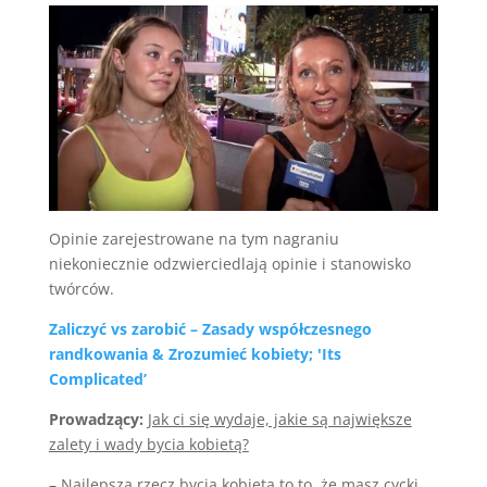
Opinie zarejestrowane na tym nagraniu
niekoniecznie odzwierciedlają opinie i stanowisko
twórców.
Zaliczyć vs zarobić – Zasady współczesnego
randkowania & Zrozumieć kobiety; 'Its
Complicated’
Prowadzący:
Jak ci się wydaje, jakie są największe
zalety i wady bycia kobietą?
– Najlepsza rzecz bycia kobieta to to, że masz cycki