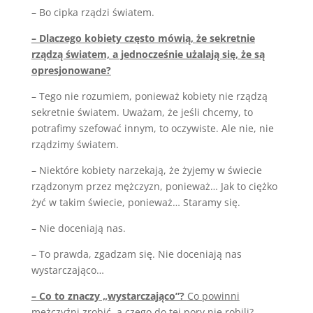
– Bo cipka rządzi światem.
– Dlaczego kobiety często mówią, że sekretnie
rządzą światem, a jednocześnie użalają się, że są
opresjonowane?
– Tego nie rozumiem, ponieważ kobiety nie rządzą
sekretnie światem. Uważam, że jeśli chcemy, to
potrafimy szefować innym, to oczywiste. Ale nie, nie
rządzimy światem.
– Niektóre kobiety narzekają, że żyjemy w świecie
rządzonym przez mężczyzn, ponieważ… Jak to ciężko
żyć w takim świecie, ponieważ… Staramy się.
– Nie doceniają nas.
– To prawda, zgadzam się. Nie doceniają nas
wystarczająco…
– Co to znaczy „wystarczająco”?
Co powinni
mężczyźni zrobić, a czego do tej pory nie robili?