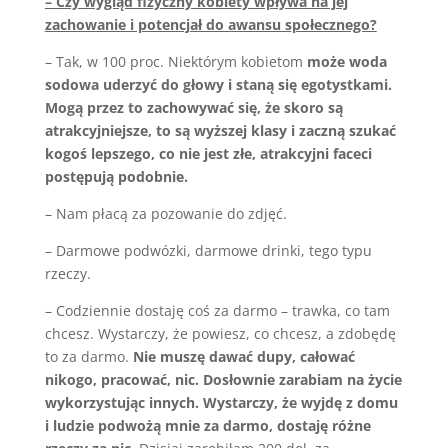
– Czy wygląd fizyczny kobiety wpływa na jej
zachowanie i potencjał do awansu społecznego?
– Tak, w 100 proc. Niektórym kobietom
może woda
sodowa uderzyć do głowy i staną się egotystkami.
Mogą przez to zachowywać się, że skoro są
atrakcyjniejsze, to są wyższej klasy i zaczną szukać
kogoś lepszego, co nie jest złe, atrakcyjni faceci
postępują podobnie.
– Nam płacą za pozowanie do zdjęć.
– Darmowe podwózki, darmowe drinki, tego typu
rzeczy.
– Codziennie dostaję coś za darmo – trawka, co tam
chcesz. Wystarczy, że powiesz, co chcesz, a zdobędę
to za darmo.
Nie muszę dawać dupy, całować
nikogo, pracować, nic. Dosłownie zarabiam na życie
wykorzystując innych. Wystarczy, że wyjdę z domu
i ludzie podwożą mnie za darmo, dostaję różne