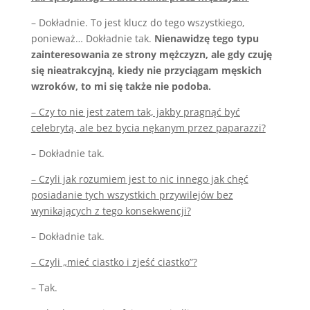
– Dokładnie. To jest klucz do tego wszystkiego,
ponieważ… Dokładnie tak.
Nienawidzę tego typu
zainteresowania ze strony mężczyzn, ale gdy czuję
się nieatrakcyjną, kiedy nie przyciągam męskich
wzroków, to mi się także nie podoba.
– Czy to nie jest zatem tak, jakby pragnąć być
celebrytą, ale bez bycia nękanym przez paparazzi?
– Dokładnie tak.
– Czyli jak rozumiem jest to nic innego jak chęć
posiadanie tych wszystkich przywilejów bez
wynikających z tego konsekwencji?
– Dokładnie tak.
– Czyli „mieć ciastko i zjeść ciastko”?
– Tak.