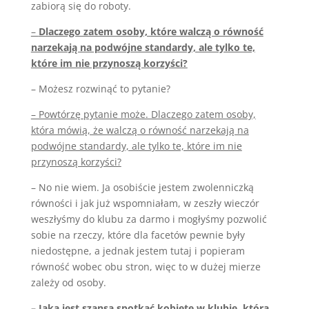
zabiorą się do roboty.
–
Dlaczego zatem osoby, które walczą o równość
narzekają na podwójne standardy, ale tylko te,
które im nie przynoszą korzyści?
– Możesz rozwinąć to pytanie?
– Powtórzę pytanie może. Dlaczego zatem osoby,
która mówią, że walczą o równość narzekają na
podwójne standardy, ale tylko te, które im nie
przynoszą korzyści?
– No nie wiem. Ja osobiście jestem zwolenniczką
równości i jak już wspomniałam, w zeszły wieczór
weszłyśmy do klubu za darmo i mogłyśmy pozwolić
sobie na rzeczy, które dla facetów pewnie były
niedostępne, a jednak jestem tutaj i popieram
równość wobec obu stron, więc to w dużej mierze
zależy od osoby.
– Jaka jest szansa spotkać kobietę w klubie, która