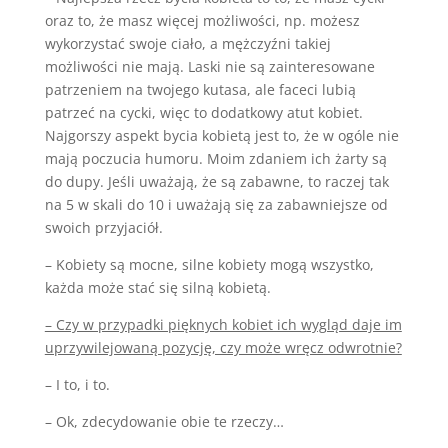
oraz to, że masz więcej możliwości, np. możesz
wykorzystać swoje ciało, a mężczyźni takiej
możliwości nie mają. Laski nie są zainteresowane
patrzeniem na twojego kutasa, ale faceci lubią
patrzeć na cycki, więc to dodatkowy atut kobiet.
Najgorszy aspekt bycia kobietą jest to, że w ogóle nie
mają poczucia humoru. Moim zdaniem ich żarty są
do dupy. Jeśli uważają, że są zabawne, to raczej tak
na 5 w skali do 10 i uważają się za zabawniejsze od
swoich przyjaciół.
– Kobiety są mocne, silne kobiety mogą wszystko,
każda może stać się silną kobietą.
– Czy w przypadki pięknych kobiet ich wygląd daje im
uprzywilejowaną pozycję, czy może wręcz odwrotnie?
– I to, i to.
– Ok, zdecydowanie obie te rzeczy…