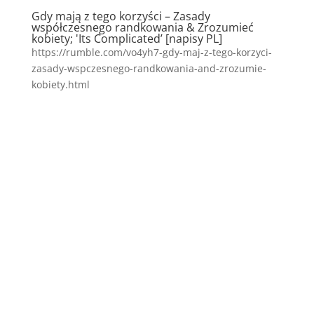
Gdy mają z tego korzyści – Zasady
współczesnego randkowania & Zrozumieć
kobiety; 'Its Complicated’ [napisy PL]
https://rumble.com/vo4yh7-gdy-maj-z-tego-korzyci-
zasady-wspczesnego-randkowania-and-zrozumie-
kobiety.html