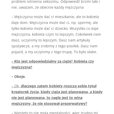
problem istnienia seksizmu. Odpowiedź brzmi taki i
nie, uważam, że obecnie każdy mężczyzna
– Mężczyzna może dać ci mieszkanie, ale to kobieta
daje dom. Mężczyzna może dać ci, np. spermę, ale
tylko kobieta może dać ci dziecko. Wszystko co daje
mężczyzna, kobieta czyni to lepszym. Cokolwiek nam
dasz, uczynimy to lepszym. Dasz nam artykuły
spożywcze, a my zrobimy z tego posiłek. Dasz nam
pojazd, a my uczynimy z tego trupę. To było słabe.
– Kto jest odpowiedzialny za ciążę? Kobieta czy
mężczyzna?
– Oboje.
– Ok,
dlaczego zatem kobiety roszczą sobie tytuł
kreatorek życia, kiedy ciąża jest planowana, a kiedy
nie jest planowana, to nagle jest to wina
mężczyzny, że nie stosował prezerwatywy?
– Niestety to nie moja mentalności, więc trudno mi