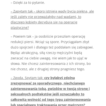
– Dzięki za to pytanie.
– Zapytam tak – skoro istnieją wady bycia piękną, ale
jeśli zalety nie przeważałyby nad wadami, to
dlaczego kobiety decydują się na operacje
plastyczne?
– Powiem tak – ja osobiście przeszłam operację
redukcji piersi. Wciąż są spore. Przyciągałam zbyt
dużo spojrzeń i dlatego też poddałam się zabiegowi.
Będąc atrakcyjną, siłą rzeczy mężczyźni będą
zwracać na ciebie uwagę, nie wiem jak to ująć w
słowa. Nie chcesz zainteresowania z ich strony, bo
nie chcesz, ale z drugiej strony pragniesz tego.
– Zgoda. Spytam tak:
czy byłabyś zdolna
zrezygnować ze sporadycznego, niechcianego
zainteresowania tobą, gwizdów w twoją stronę i
seksualnych podtekstów jeśli oznaczałoby to
całkowitą wolność od tego typu zainteresowania
lub specjalnego traktowania przez mężczyzn?