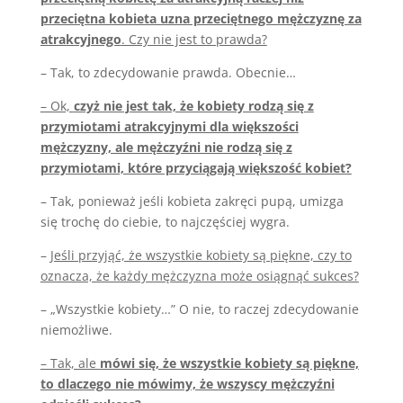
przeciętna kobieta uzna przeciętnego mężczyznę za
atrakcyjnego
. Czy nie jest to prawda?
– Tak, to zdecydowanie prawda. Obecnie…
– Ok,
czyż nie jest tak, że kobiety rodzą się z
przymiotami atrakcyjnymi dla większości
mężczyzny, ale mężczyźni nie rodzą się z
przymiotami, które przyciągają większość kobiet?
– Tak, ponieważ jeśli kobieta zakręci pupą, umizga
się trochę do ciebie, to najczęściej wygra.
–
Jeśli przyjąć, że wszystkie kobiety są piękne, czy to
oznacza, że każdy mężczyzna może osiągnąć sukces?
– „Wszystkie kobiety…” O nie, to raczej zdecydowanie
niemożliwe.
– Tak, ale
mówi się, że wszystkie kobiety są piękne,
to dlaczego nie mówimy, że wszyscy mężczyźni