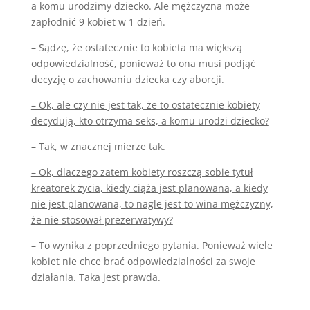
a komu urodzimy dziecko. Ale mężczyzna może
zapłodnić 9 kobiet w 1 dzień.
– Sądzę, że ostatecznie to kobieta ma większą
odpowiedzialność, ponieważ to ona musi podjąć
decyzję o zachowaniu dziecka czy aborcji.
– Ok, ale czy nie jest tak, że to ostatecznie kobiety
decydują, kto otrzyma seks, a komu urodzi dziecko?
– Tak, w znacznej mierze tak.
– Ok, dlaczego zatem kobiety roszczą sobie tytuł
kreatorek życia, kiedy ciąża jest planowana, a kiedy
nie jest planowana, to nagle jest to wina mężczyzny,
że nie stosował prezerwatywy?
– To wynika z poprzedniego pytania. Ponieważ wiele
kobiet nie chce brać odpowiedzialności za swoje
działania. Taka jest prawda.