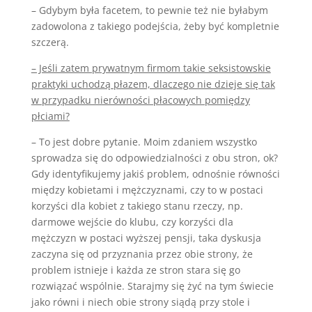
– Gdybym była facetem, to pewnie też nie byłabym
zadowolona z takiego podejścia, żeby być kompletnie
szczerą.
– Jeśli zatem prywatnym firmom takie seksistowskie
praktyki uchodzą płazem, dlaczego nie dzieje się tak
w przypadku nierówności płacowych pomiędzy
płciami?
– To jest dobre pytanie. Moim zdaniem wszystko
sprowadza się do odpowiedzialności z obu stron, ok?
Gdy identyfikujemy jakiś problem, odnośnie równości
między kobietami i mężczyznami, czy to w postaci
korzyści dla kobiet z takiego stanu rzeczy, np.
darmowe wejście do klubu, czy korzyści dla
mężczyzn w postaci wyższej pensji, taka dyskusja
zaczyna się od przyznania przez obie strony, że
problem istnieje i każda ze stron stara się go
rozwiązać wspólnie. Starajmy się żyć na tym świecie
jako równi i niech obie strony siądą przy stole i