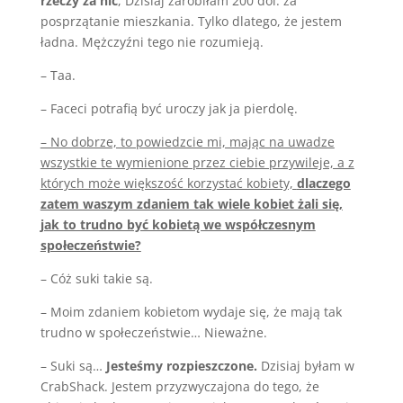
rzeczy za nic
, Dzisiaj zarobiłam 200 dol. za
posprzątanie mieszkania. Tylko dlatego, że jestem
ładna. Mężczyźni tego nie rozumieją.
– Taa.
– Faceci potrafią być uroczy jak ja pierdolę.
– No dobrze, to powiedzcie mi, mając na uwadze
wszystkie te wymienione przez ciebie przywileje, a z
których może większość korzystać kobiety,
dlaczego
zatem waszym zdaniem tak wiele kobiet żali się,
jak to trudno być kobietą we współczesnym
społeczeństwie?
– Cóż suki takie są.
– Moim zdaniem kobietom wydaje się, że mają tak
trudno w społeczeństwie… Nieważne.
– Suki są…
Jesteśmy rozpieszczone.
Dzisiaj byłam w
CrabShack. Jestem przyzwyczajona do tego, że