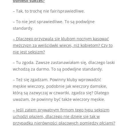
odnieśli sukces?
– Tak, to trochę nie fair/sprawiedliwe.
– To nie jest sprawiedliwe. To są podwójne
standardy.
– Dlaczego przyzwala się klubom nocnym kasować
mężczyzn za wejściówki więcej, niż kobietom? Czy to
nie jest seksizm?
– Tu zgoda. Zawsze zastanawiałam się, dlaczego laski
wchodzą za darmo. To są podwójne standardy.
– Też się zgadzam. Powinny kluby wprowadzić
męskie wieczory, podobnie jak wieczory damskie,
którą są zazwyczaj w czwartki, zgadza się? Dlatego
uważam, że powinny być także wieczory męskie.
– Jeśli zatem prywatnym firmom tego typu seksizm
uchodzi płazem, dlaczego nie dzieje się tak w
przypadku nierówności płacowych pomiędzy płciami?