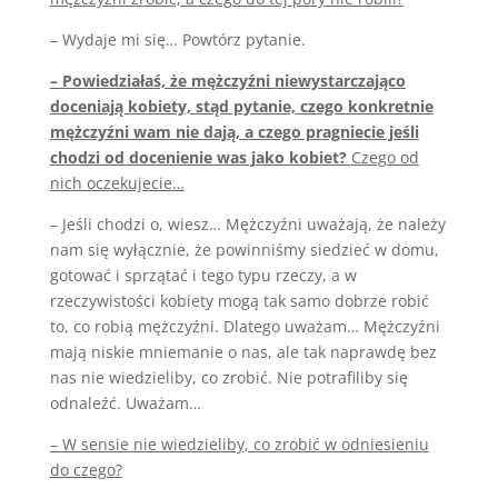
– Wydaje mi się… Powtórz pytanie.
– Powiedziałaś, że mężczyźni niewystarczająco
doceniają kobiety, stąd pytanie, czego konkretnie
mężczyźni wam nie dają, a czego pragniecie jeśli
chodzi od docenienie was jako kobiet?
Czego od
nich oczekujecie…
– Jeśli chodzi o, wiesz… Mężczyźni uważają, że należy
nam się wyłącznie, że powinniśmy siedzieć w domu,
gotować i sprzątać i tego typu rzeczy, a w
rzeczywistości kobiety mogą tak samo dobrze robić
to, co robią mężczyźni. Dlatego uważam… Mężczyźni
mają niskie mniemanie o nas, ale tak naprawdę bez
nas nie wiedzieliby, co zrobić. Nie potrafiliby się
odnaleźć. Uważam…
– W sensie nie wiedzieliby, co zrobić w odniesieniu
do czego?