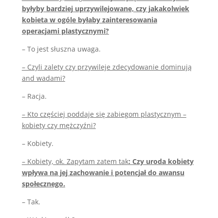
byłyby bardziej uprzywilejowane, czy jakakolwiek
kobieta w ogóle byłaby zainteresowania
operacjami plastycznymi?
– To jest słuszna uwaga.
– Czyli zalety czy przywileje zdecydowanie dominują
and wadami?
– Racja.
– Kto częściej poddaje się zabiegom plastycznym –
kobiety czy mężczyźni?
– Kobiety.
– Kobiety, ok. Zapytam zatem tak
: Czy uroda kobiety
wpływa na jej zachowanie i potencjał do awansu
społecznego.
– Tak.