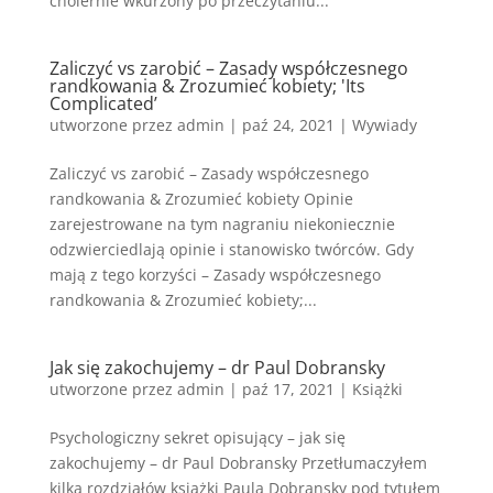
cholernie wkurzony po przeczytaniu...
Zaliczyć vs zarobić – Zasady współczesnego
randkowania & Zrozumieć kobiety; 'Its
Complicated’
utworzone przez
admin
|
paź 24, 2021
|
Wywiady
Zaliczyć vs zarobić – Zasady współczesnego
randkowania & Zrozumieć kobiety Opinie
zarejestrowane na tym nagraniu niekoniecznie
odzwierciedlają opinie i stanowisko twórców. Gdy
mają z tego korzyści – Zasady współczesnego
randkowania & Zrozumieć kobiety;...
Jak się zakochujemy – dr Paul Dobransky
utworzone przez
admin
|
paź 17, 2021
|
Książki
Psychologiczny sekret opisujący – jak się
zakochujemy – dr Paul Dobransky Przetłumaczyłem
kilka rozdziałów książki Paula Dobransky pod tytułem