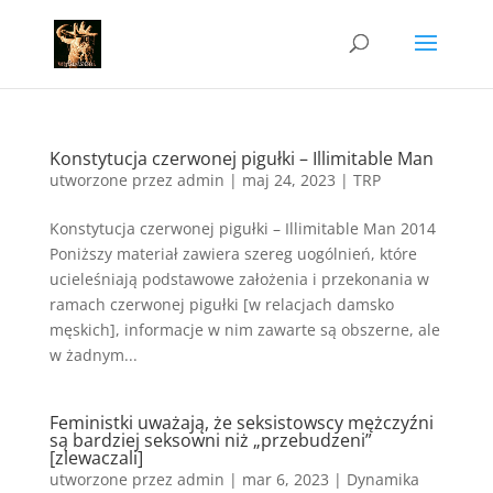
Konstytucja czerwonej pigułki – Illimitable Man
utworzone przez
admin
|
maj 24, 2023
|
TRP
Konstytucja czerwonej pigułki – Illimitable Man 2014
Poniższy materiał zawiera szereg uogólnień, które
ucieleśniają podstawowe założenia i przekonania w
ramach czerwonej pigułki [w relacjach damsko
męskich], informacje w nim zawarte są obszerne, ale
w żadnym...
Feministki uważają, że seksistowscy mężczyźni
są bardziej seksowni niż „przebudzeni”
[zlewaczali]
utworzone przez
admin
|
mar 6, 2023
|
Dynamika