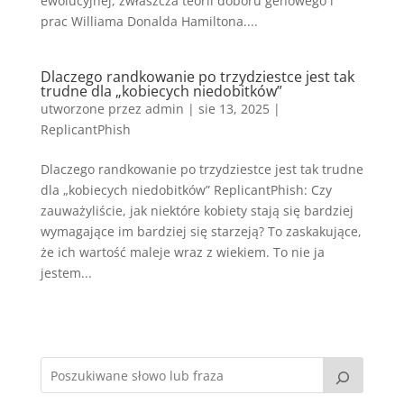
ewolucyjnej, zwłaszcza teorii doboru genowego i
prac Williama Donalda Hamiltona....
Dlaczego randkowanie po trzydziestce jest tak
trudne dla „kobiecych niedobitków”
utworzone przez
admin
|
sie 13, 2025
|
ReplicantPhish
Dlaczego randkowanie po trzydziestce jest tak trudne
dla „kobiecych niedobitków” ReplicantPhish: Czy
zauważyliście, jak niektóre kobiety stają się bardziej
wymagające im bardziej się starzeją? To zaskakujące,
że ich wartość maleje wraz z wiekiem. To nie ja
jestem...