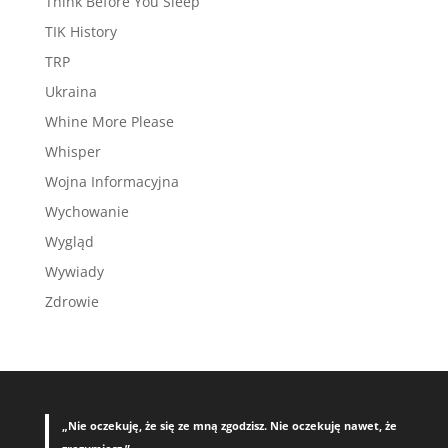
Think Before You Sleep
TIK History
TRP
Ukraina
Whine More Please
Whisper
Wojna Informacyjna
Wychowanie
Wygląd
Wywiady
Zdrowie
„Nie oczekuję, że się ze mną zgodzisz. Nie oczekuję nawet, że