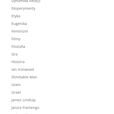
Dynamika Relacji
Eksperymenty
Etyka
Eugenika
Feminizm
Filmy
Filozofia
Gra
Historia
Ian Ironwood
Illimitable Man
Islam
Izrael
James Lindsay
Janice Fiamengo