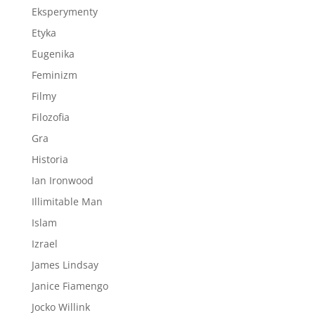
Eksperymenty
Etyka
Eugenika
Feminizm
Filmy
Filozofia
Gra
Historia
Ian Ironwood
Illimitable Man
Islam
Izrael
James Lindsay
Janice Fiamengo
Jocko Willink