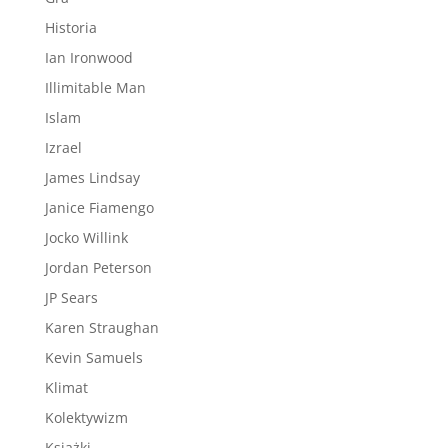
Historia
Ian Ironwood
Illimitable Man
Islam
Izrael
James Lindsay
Janice Fiamengo
Jocko Willink
Jordan Peterson
JP Sears
Karen Straughan
Kevin Samuels
Klimat
Kolektywizm
Książki