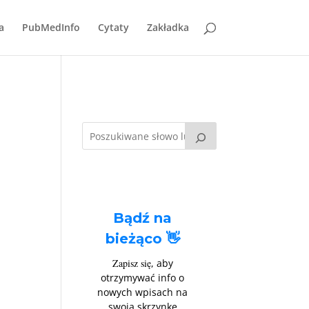
a
PubMedInfo
Cytaty
Zakładka
e
Bądź na
bieżąco 👋
Zapisz się
, aby
otrzymywać info o
nowych wpisach na
swoją skrzynkę