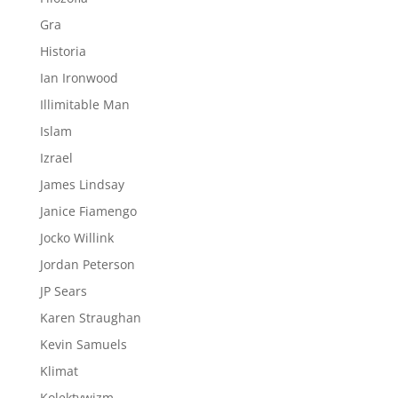
Gra
Historia
Ian Ironwood
Illimitable Man
Islam
Izrael
James Lindsay
Janice Fiamengo
Jocko Willink
Jordan Peterson
JP Sears
Karen Straughan
Kevin Samuels
Klimat
Kolektywizm