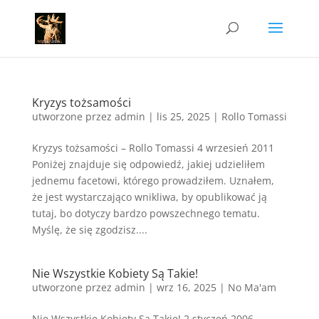
Kryzys tożsamości
utworzone przez
admin
|
lis 25, 2025
|
Rollo Tomassi
Kryzys tożsamości – Rollo Tomassi 4 wrzesień 2011
Poniżej znajduje się odpowiedź, jakiej udzieliłem
jednemu facetowi, którego prowadziłem. Uznałem,
że jest wystarczająco wnikliwa, by opublikować ją
tutaj, bo dotyczy bardzo powszechnego tematu.
Myślę, że się zgodzisz....
Nie Wszystkie Kobiety Są Takie!
utworzone przez
admin
|
wrz 16, 2025
|
No Ma'am
Nie Wszystkie Kobiety Są Takie! 2 styczeń 2006