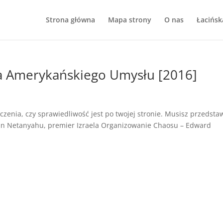
Strona główna
Mapa strony
O nas
Łacińsk
ja Amerykańskiego Umysłu [2016]
enia, czy sprawiedliwość jest po twojej stronie. Musisz przedsta
min Netanyahu, premier Izraela Organizowanie Chaosu – Edward