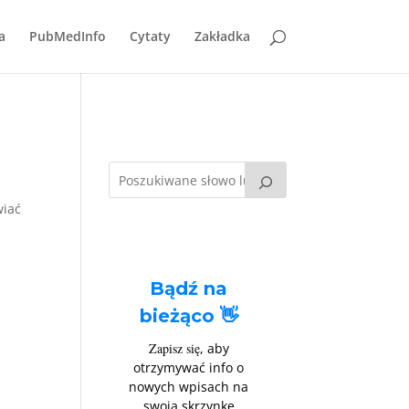
a
PubMedInfo
Cytaty
Zakładka
wiać
Bądź na
bieżąco 👋
Zapisz się
, aby
otrzymywać info o
nowych wpisach na
swoją skrzynkę