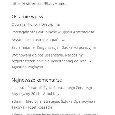
https://twitter.com/BladyMamut
Ostatnie wpisy
Odwaga, Honor i Dyscyplina
Potencjalność i aktualność w ujęciu Arystotelesa
Arystoteles o ustrojach państwa
Zaciemnianie, Żargonizacja i Gadka korporacyjna
Wychowani do posłuszeństwa. Narodziny i
rozprzestrzenienie się powszechnej edukacji –
Agustina Paglayan
Najnowsze komentarze
Loless0
-
Poradnik Życia Seksualnego Żonatego
Mężczyzny 2011 – Athol Key
admin
-
Ideologia, Strategia, Sztuka Operacyjna i
Taktyka – Józef Kossecki
admin
-
Antybiotykowa bomba atomowa Czerwonej