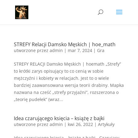
STREFY Relacji Damsko Męskich | hoe_math
utworzone przez
admin
|
mar 7, 2024
|
Gra
STREFY RELACJI Damsko Męskich | hoemath „Strefy”
to krótki zarys opisujący to co cenią w sobie
mężczyźni i kobiety w relacjach. Jest to o wiele
bardziej zaawansowana wersja teorii drabiny. Mapka
nazwana na cześć „strefy przyjaźni”, rozszerzona o
„teorię pudełek” (wraz...
Idea czarującego księcia – książę z bajki
utworzone przez
admin
|
kwi 26, 2022
|
Artykuły
Idea czarującego księcia – książę z bajki Czarujący