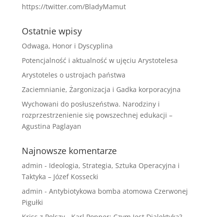
https://twitter.com/BladyMamut
Ostatnie wpisy
Odwaga, Honor i Dyscyplina
Potencjalność i aktualność w ujęciu Arystotelesa
Arystoteles o ustrojach państwa
Zaciemnianie, Żargonizacja i Gadka korporacyjna
Wychowani do posłuszeństwa. Narodziny i
rozprzestrzenienie się powszechnej edukacji –
Agustina Paglayan
Najnowsze komentarze
admin
-
Ideologia, Strategia, Sztuka Operacyjna i
Taktyka – Józef Kossecki
admin
-
Antybiotykowa bomba atomowa Czerwonej
Pigułki
Kriss z Polszy
-
Karl Popper: Czym Jest Dialektyka?