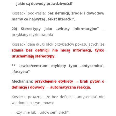
— Jakie są dowody prawdziwości?
Kossecki podkreśla:
bez definicji, źródeł i dowodów
mamy co najwyżej „tekst literacki”.
20) Stereotypy jako „wirusy informacyjne”
–
przykłady etykietowania
Kossecki daje długi blok przykładów pokazujących, że
zdania bez definicji nie niosą informacji, tylko
uruchamiają stereotypy.
** Lewica/centrum: etykiety typu „antysemita”,
„faszysta”
Mechanizm:
przyklejenie etykiety → brak pytań o
definicję i dowody → automatyczna reakcja.
Kossecki pokazuje, że bez definicji „antysemita” nie
wiadomo, o czym mowa:
— czy „nie lubi ludów semickich”,