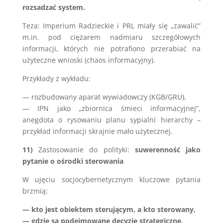
rozsadzać system.
Teza: Imperium Radzieckie i PRL miały się „zawalić”
m.in. pod ciężarem nadmiaru szczegółowych
informacji, których nie potrafiono przerabiać na
użyteczne wnioski (chaos informacyjny).
Przykłady z wykładu:
— rozbudowany aparat wywiadowczy (KGB/GRU),
— IPN jako „zbiornica śmieci informacyjnej”,
anegdota o rysowaniu planu sypialni hierarchy –
przykład informacji skrajnie mało użytecznej.
11)
Zastosowanie do polityki:
suwerenność jako
pytanie o ośrodki sterowania
W ujęciu socjocybernetycznym kluczowe pytania
brzmią:
— kto jest obiektem sterującym, a kto sterowany,
— gdzie są podejmowane decyzje strategiczne,