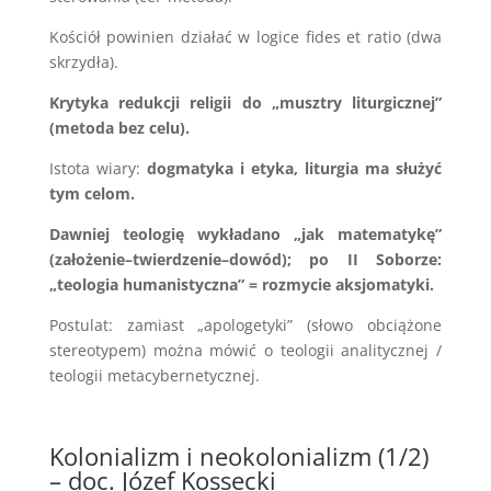
Kościół powinien działać w logice fides et ratio (dwa
skrzydła).
Krytyka redukcji religii do „musztry liturgicznej”
(metoda bez celu).
Istota wiary:
dogmatyka i etyka, liturgia ma służyć
tym celom.
Dawniej teologię wykładano „jak matematykę”
(założenie–twierdzenie–dowód); po II Soborze:
„teologia humanistyczna” = rozmycie aksjomatyki.
Postulat: zamiast „apologetyki” (słowo obciążone
stereotypem) można mówić o teologii analitycznej /
teologii metacybernetycznej.
Kolonializm i neokolonializm (1/2)
– doc. Józef Kossecki