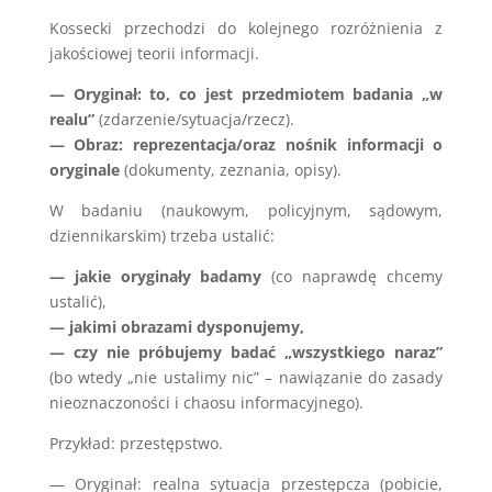
Kossecki przechodzi do kolejnego rozróżnienia z
jakościowej teorii informacji.
— Oryginał: to, co jest przedmiotem badania „w
realu”
(zdarzenie/sytuacja/rzecz).
— Obraz: reprezentacja/oraz nośnik informacji o
oryginale
(dokumenty, zeznania, opisy).
W badaniu (naukowym, policyjnym, sądowym,
dziennikarskim) trzeba ustalić:
— jakie oryginały badamy
(co naprawdę chcemy
ustalić),
— jakimi obrazami dysponujemy,
— czy nie próbujemy badać „wszystkiego naraz”
(bo wtedy „nie ustalimy nic” – nawiązanie do zasady
nieoznaczoności i chaosu informacyjnego).
Przykład: przestępstwo.
— Oryginał: realna sytuacja przestępcza (pobicie,