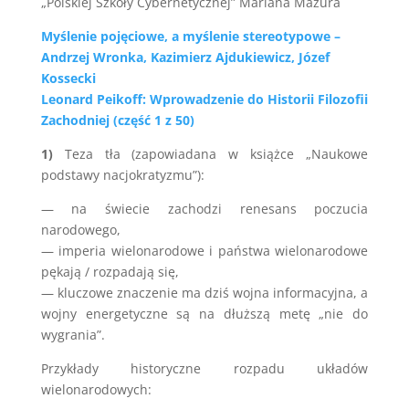
„Polskiej Szkoły Cybernetycznej” Mariana Mazura
Myślenie pojęciowe, a myślenie stereotypowe –
Andrzej Wronka, Kazimierz Ajdukiewicz, Józef
Kossecki
Leonard Peikoff: Wprowadzenie do Historii Filozofii
Zachodniej (część 1 z 50)
1)
Teza tła (zapowiadana w książce „Naukowe
podstawy nacjokratyzmu”):
— na świecie zachodzi renesans poczucia
narodowego,
— imperia wielonarodowe i państwa wielonarodowe
pękają / rozpadają się,
— kluczowe znaczenie ma dziś wojna informacyjna, a
wojny energetyczne są na dłuższą metę „nie do
wygrania”.
Przykłady historyczne rozpadu układów
wielonarodowych: