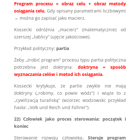
Program procesu = obraz celu + obraz metody
osiągania celu
.
Gdy opisany parametrami liczbowymi
→ można go zapisać jako macierz.
Kossecki odróżnia „macierz” (matematycznie) od
szerszej „tablicy” (ujęcie jakościowe).
Przykład polityczny:
partia
Żeby „zrobić program” procesu typu partia polityczna
potrzebna jest doktryna:
doktryna = sposób
wyznaczania celów i metod ich osiągania.
Kossecki krytykuje, że partie zwykle nie mają
doktryny („robimy, co powie wódz”) i wiąże to z
„cywilizacją turańską” (wzorzec wodzowski; przykład
hasła: „Volk und Reich und Führer”).
22) Człowiek jako proces sterowania: początek i
koniec
Sterowanie rozwoju człowieka
. Steruje program