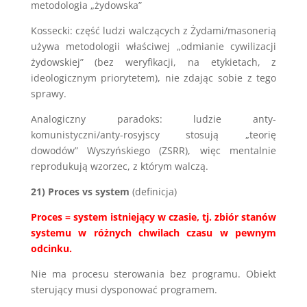
metodologia „żydowska”
Kossecki: część ludzi walczących z Żydami/masonerią
używa metodologii właściwej „odmianie cywilizacji
żydowskiej” (bez weryfikacji, na etykietach, z
ideologicznym priorytetem), nie zdając sobie z tego
sprawy.
Analogiczny paradoks: ludzie anty-
komunistyczni/anty-rosyjscy stosują „teorię
dowodów” Wyszyńskiego (ZSRR), więc mentalnie
reprodukują wzorzec, z którym walczą.
21)
Proces vs system
(definicja)
Proces = system istniejący w czasie, tj. zbiór stanów
systemu w różnych chwilach czasu w pewnym
odcinku.
Nie ma procesu sterowania bez programu. Obiekt
sterujący musi dysponować programem.