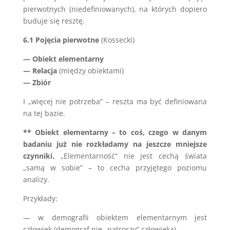
pierwotnych (niedefiniowanych), na których dopiero
buduje się resztę.
6.1 Pojęcia pierwotne
(Kossecki)
— Obiekt elementarny
— Relacja
(między obiektami)
— Zbiór
I „więcej nie potrzeba” – reszta ma być definiowana
na tej bazie.
** Obiekt elementarny – to coś, czego w danym
badaniu już nie rozkładamy na jeszcze mniejsze
czynniki.
„Elementarność” nie jest cechą świata
„samą w sobie” – to cecha przyjętego poziomu
analizy.
Przykłady:
— w demografii obiektem elementarnym jest
człowiek (demograf nie „patroszy” człowieka),