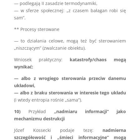
— podlegają II zasadzie termodynamiki,
— w sferze społecznej: „z czasem bałagan robi się
sam”.
** Procesy sterowane
— to działania celowe, mogą też być sterowaniem
„niszczącym” (zwalczanie obiektu).
Wniosek praktyczny:
katastrofy/chaos mogą
wynikać:
— albo z wrogiego sterowania przeciw danemu
układowi,
— albo z braku sterowania w interesie tego układu
(i wtedy entropia rośnie „sama”).
10)
Przykład
„nadmiaru informacji” jako
mechanizmu destrukcji
Józef Kossecki podaje tezę:
nadmierna
szczegółowość i „śmieci informacyjne” mogą