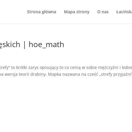
Strona główna
Mapa strony
O nas
Łacińsk
ęskich | hoe_math
fy” to krótki zarys opisujący to co cenią w sobie mężczyźni i kobi
na wersja teorii drabiny. Mapka nazwana na cześć „strefy przyjaźni