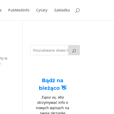
a
PubMedInfo
Cytaty
Zakładka
ety w
”,
Bądź na
bieżąco 👋
Zapisz się
, aby
otrzymywać info o
nowych wpisach na
swoją skrzynkę