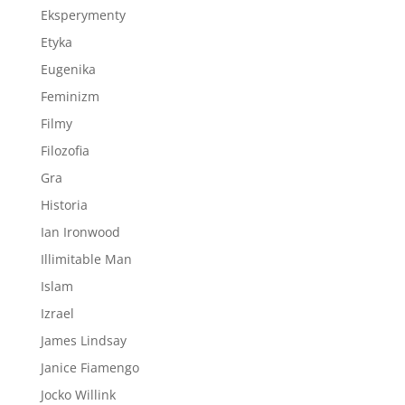
Eksperymenty
Etyka
Eugenika
Feminizm
Filmy
Filozofia
Gra
Historia
Ian Ironwood
Illimitable Man
Islam
Izrael
James Lindsay
Janice Fiamengo
Jocko Willink