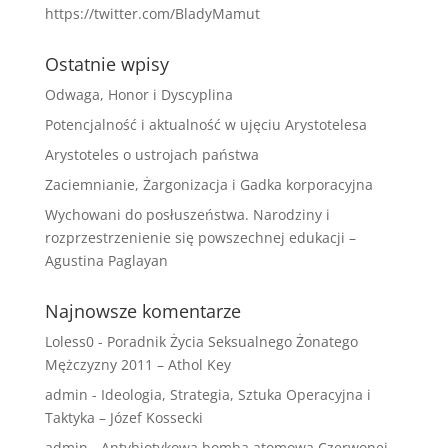
https://twitter.com/BladyMamut
Ostatnie wpisy
Odwaga, Honor i Dyscyplina
Potencjalność i aktualność w ujęciu Arystotelesa
Arystoteles o ustrojach państwa
Zaciemnianie, Żargonizacja i Gadka korporacyjna
Wychowani do posłuszeństwa. Narodziny i
rozprzestrzenienie się powszechnej edukacji –
Agustina Paglayan
Najnowsze komentarze
Loless0
-
Poradnik Życia Seksualnego Żonatego
Mężczyzny 2011 – Athol Key
admin
-
Ideologia, Strategia, Sztuka Operacyjna i
Taktyka – Józef Kossecki
admin
-
Antybiotykowa bomba atomowa Czerwonej