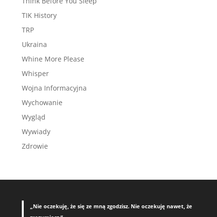
Think Before You Sleep
TIK History
TRP
Ukraina
Whine More Please
Whisper
Wojna Informacyjna
Wychowanie
Wygląd
Wywiady
Zdrowie
„Nie oczekuję, że się ze mną zgodzisz. Nie oczekuję nawet, że