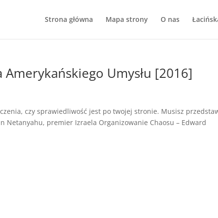
Strona główna
Mapa strony
O nas
Łacińsk
ja Amerykańskiego Umysłu [2016]
enia, czy sprawiedliwość jest po twojej stronie. Musisz przedsta
min Netanyahu, premier Izraela Organizowanie Chaosu – Edward