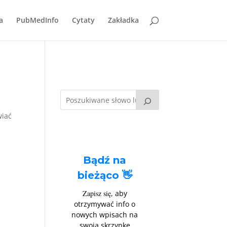
a
PubMedInfo
Cytaty
Zakładka
wiać
Bądź na
bieżąco 👋
Zapisz się
, aby
otrzymywać info o
nowych wpisach na
swoją skrzynkę