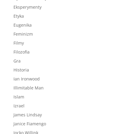
Eksperymenty
Etyka
Eugenika
Feminizm
Filmy
Filozofia
Gra
Historia
Ian Ironwood
Illimitable Man
Islam
Izrael
James Lindsay
Janice Fiamengo
Jocko Willink