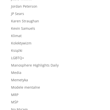
Jordan Peterson
JP Sears
Karen Straughan
Kevin Samuels
Klimat
Kolektywizm
Książki
LGBTQ+
Manosphere Highlights Daily
Media
Memetyka
Modele mentalne
MRP
MŚP
No Ma'am