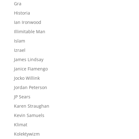
Gra
Historia
Ian Ironwood
Illimitable Man
Islam
Izrael
James Lindsay
Janice Fiamengo
Jocko Willink
Jordan Peterson
JP Sears
Karen Straughan
Kevin Samuels
Klimat
Kolektywizm