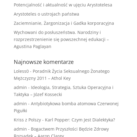
Potencjalność i aktualność w ujęciu Arystotelesa
Arystoteles o ustrojach państwa
Zaciemnianie, Żargonizacja i Gadka korporacyjna
Wychowani do posłuszeństwa. Narodziny i
rozprzestrzenienie się powszechnej edukacji –
Agustina Paglayan
Najnowsze komentarze
Loless0
-
Poradnik Życia Seksualnego Żonatego
Mężczyzny 2011 – Athol Key
admin
-
Ideologia, Strategia, Sztuka Operacyjna i
Taktyka – Józef Kossecki
admin
-
Antybiotykowa bomba atomowa Czerwonej
Pigułki
Kriss z Polszy
-
Karl Popper: Czym Jest Dialektyka?
admin
-
Bogactwem Przyszłości Będzie Zdrowy
Rozsądek – Aaron Clarey