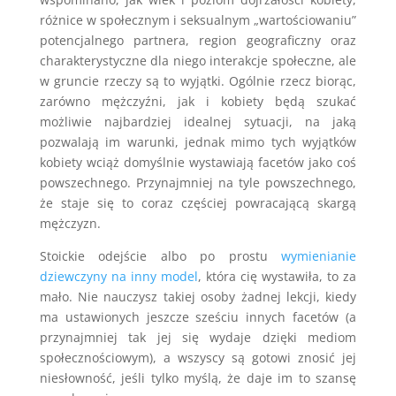
różnice w społecznym i seksualnym „wartościowaniu”
potencjalnego partnera, region geograficzny oraz
charakterystyczne dla niego interakcje społeczne, ale
w gruncie rzeczy są to wyjątki. Ogólnie rzecz biorąc,
zarówno mężczyźni, jak i kobiety będą szukać
możliwie najbardziej idealnej sytuacji, na jaką
pozwalają im warunki, jednak mimo tych wyjątków
kobiety wciąż domyślnie wystawiają facetów jako coś
powszechnego. Przynajmniej na tyle powszechnego,
że staje się to coraz częściej powracającą skargą
mężczyzn.
Stoickie odejście albo po prostu
wymienianie
dziewczyny na inny model
, która cię wystawiła, to za
mało. Nie nauczysz takiej osoby żadnej lekcji, kiedy
ma ustawionych jeszcze sześciu innych facetów (a
przynajmniej tak jej się wydaje dzięki mediom
społecznościowym), a wszyscy są gotowi znosić jej
niesłowność, jeśli tylko myślą, że daje im to szansę