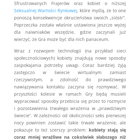
Sfrustrowanych Frajerów oraz kobiet o niższej
Seksualnej Wartości Rynkowej
, które myślą, że to one
ponoszą konsekwencje okrucieństwa swoich „sióstr”.
Poprzeczka została właśnie ustawiona jeszcze wyżej
dla naiwniaków wszędzie, gdzie zaczynali już
wierzyć, że Gra może być dla nich panaceum.
Wraz z rozwojem technologii (na przykład sieci
społecznościowych) kobiety znajdują nowe sposoby
zaspokajania potrzeby uwagi. Coraz bardziej żyją
zastępczo w świecie wirtualnym zamiast
rzeczywistym, a zdolność do prawdziwego
nawiązywania kontaktu zaczyna się rozmywać. W
przyszłości kolesie w ramach Gry będą musieli
wypracować sposoby przebicia się przez to rozmycie
i pozostawienia trwałego wrażenia w „prawdziwym
świecie”. W zależności od okoliczności seks pierwszej
nocy powinien zostawić takie trwałe wrażenie, ale
pokazuje to też szerszy problem:
kobiety stają się
coraz mniej wrażliwe na cokolwiek słabszego niż