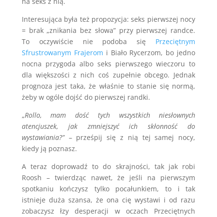
na seks z nią.
Interesująca była też propozycja: seks pierwszej nocy
= brak „znikania bez słowa” przy pierwszej randce.
To oczywiście nie podoba się
Przeciętnym
Sfrustrowanym Frajerom
i Biało Rycerzom, bo jedno
nocna przygoda albo seks pierwszego wieczoru to
dla większości z nich coś zupełnie obcego. Jednak
prognoza jest taka, że właśnie to stanie się normą,
żeby w ogóle dojść do pierwszej randki.
„
Rollo, mam dość tych wszystkich niesłownych
atencjuszek, jak zmniejszyć ich skłonność do
wystawiania?”
– prześpij się z nią tej samej nocy,
kiedy ją poznasz.
A teraz doprowadź to do skrajności, tak jak robi
Roosh – twierdząc nawet, że jeśli na pierwszym
spotkaniu kończysz tylko pocałunkiem, to i tak
istnieje duża szansa, że ona cię wystawi i od razu
zobaczysz łzy desperacji w oczach Przeciętnych