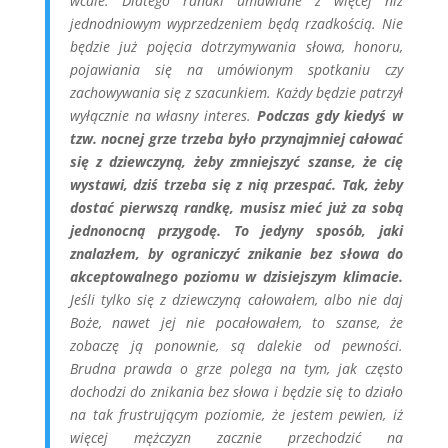
wcale. Dlatego randki umawiane z więcej niż
jednodniowym wyprzedzeniem będą rzadkością. Nie
będzie już pojęcia dotrzymywania słowa, honoru,
pojawiania się na umówionym spotkaniu czy
zachowywania się z szacunkiem. Każdy będzie patrzył
wyłącznie na własny interes.
Podczas gdy kiedyś w
tzw. nocnej grze trzeba było przynajmniej całować
się z dziewczyną, żeby zmniejszyć szanse, że cię
wystawi, dziś trzeba się z nią przespać. Tak, żeby
dostać pierwszą randkę, musisz mieć już za sobą
jednonocną przygodę. To jedyny sposób, jaki
znalazłem, by ograniczyć znikanie bez słowa do
akceptowalnego poziomu w dzisiejszym klimacie.
Jeśli tylko się z dziewczyną całowałem, albo nie daj
Boże, nawet jej nie pocałowałem, to szanse, że
zobaczę ją ponownie, są dalekie od pewności.
Brudna prawda o grze polega na tym, jak często
dochodzi do znikania bez słowa i będzie się to działo
na tak frustrującym poziomie, że jestem pewien, iż
więcej mężczyzn zacznie przechodzić na