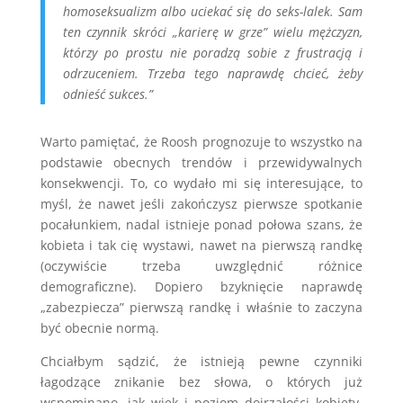
homoseksualizm albo uciekać się do seks-lalek. Sam
ten czynnik skróci „karierę w grze” wielu mężczyzn,
którzy po prostu nie poradzą sobie z frustracją i
odrzuceniem. Trzeba tego naprawdę chcieć, żeby
odnieść sukces.”
Warto pamiętać, że Roosh prognozuje to wszystko na
podstawie obecnych trendów i przewidywalnych
konsekwencji. To, co wydało mi się interesujące, to
myśl, że nawet jeśli zakończysz pierwsze spotkanie
pocałunkiem, nadal istnieje ponad połowa szans, że
kobieta i tak cię wystawi, nawet na pierwszą randkę
(oczywiście trzeba uwzględnić różnice
demograficzne). Dopiero bzyknięcie naprawdę
„zabezpiecza” pierwszą randkę i właśnie to zaczyna
być obecnie normą.
Chciałbym sądzić, że istnieją pewne czynniki
łagodzące znikanie bez słowa, o których już
wspominano, jak wiek i poziom dojrzałości kobiety,