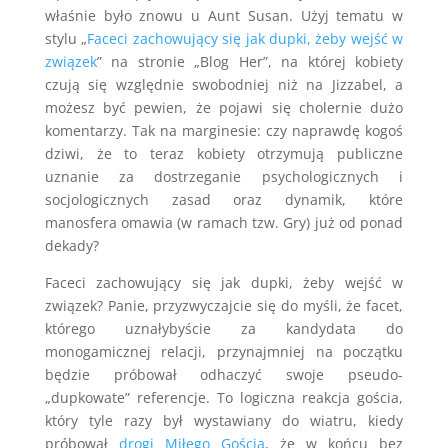
właśnie było znowu u Aunt Susan. Użyj tematu w
stylu „
Faceci zachowujący się jak dupki, żeby wejść w
związek
” na stronie „Blog Her”, na której kobiety
czują się względnie swobodniej niż na Jizzabel, a
możesz być pewien, że pojawi się cholernie dużo
komentarzy. Tak na marginesie: czy naprawdę kogoś
dziwi, że to teraz kobiety otrzymują publiczne
uznanie za dostrzeganie psychologicznych i
socjologicznych zasad oraz dynamik, które
manosfera omawia (w ramach tzw. Gry) już od ponad
dekady?
Faceci zachowujący się jak dupki, żeby wejść w
związek? Panie, przyzwyczajcie się do myśli, że facet,
którego uznałybyście za kandydata do
monogamicznej relacji, przynajmniej na początku
będzie próbował odhaczyć swoje pseudo-
„dupkowate” referencje. To logiczna reakcja gościa,
który tyle razy był wystawiany do wiatru, kiedy
próbował
drogi Miłego Gościa
, że w końcu bez