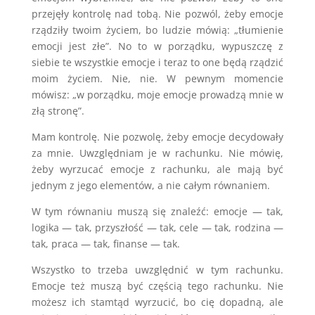
przejęły kontrolę nad tobą. Nie pozwól, żeby emocje
rządziły twoim życiem, bo ludzie mówią: „tłumienie
emocji jest złe”. No to w porządku, wypuszczę z
siebie te wszystkie emocje i teraz to one będą rządzić
moim życiem. Nie, nie. W pewnym momencie
mówisz: „w porządku, moje emocje prowadzą mnie w
złą stronę”.
Mam kontrolę. Nie pozwolę, żeby emocje decydowały
za mnie. Uwzględniam je w rachunku. Nie mówię,
żeby wyrzucać emocje z rachunku, ale mają być
jednym z jego elementów, a nie całym równaniem.
W tym równaniu muszą się znaleźć: emocje — tak,
logika — tak, przyszłość — tak, cele — tak, rodzina —
tak, praca — tak, finanse — tak.
Wszystko to trzeba uwzględnić w tym rachunku.
Emocje też muszą być częścią tego rachunku. Nie
możesz ich stamtąd wyrzucić, bo cię dopadną, ale