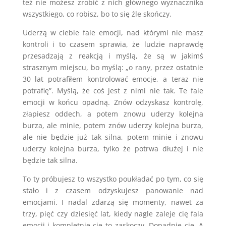
też nie możesz zrobić z nich głównego wyznacznika
wszystkiego, co robisz, bo to się źle skończy.
Uderzą w ciebie fale emocji, nad którymi nie masz
kontroli i to czasem sprawia, że ludzie naprawdę
przesadzają z reakcją i myślą, że są w jakimś
strasznym miejscu, bo myślą: „o rany, przez ostatnie
30 lat potrafiłem kontrolować emocje, a teraz nie
potrafię”. Myślą, że coś jest z nimi nie tak. Te fale
emocji w końcu opadną. Znów odzyskasz kontrolę,
złapiesz oddech, a potem znowu uderzy kolejna
burza, ale minie, potem znów uderzy kolejna burza,
ale nie będzie już tak silna, potem minie i znowu
uderzy kolejna burza, tylko że potrwa dłużej i nie
będzie tak silna.
To ty próbujesz to wszystko poukładać po tym, co się
stało i z czasem odzyskujesz panowanie nad
emocjami. I nadal zdarzą się momenty, nawet za
trzy, pięć czy dziesięć lat, kiedy nagle zaleje cię fala
emocji i kompletnie cię to zaskoczy. Dopadnie cię. A