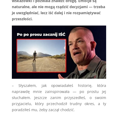
wskazówki i pozwala znaleźć drogę. Emocje są
naturalne, ale nie mogą rządzić decyzjami — trzeba
je uwzględniać, lecz iść dalej i nie rozpamiętywać
przeszłości.
– Słyszałem, jak opowiadałeś historię, która
naprawdę mnie zainspirowała — po prostu jej
słuchałem. Jeszcze zanim przyszedłeś, o swoim
przyjacielu, który przechodził trudny okres, a ty
poradziłeś mu, żeby zaczął chodzić.