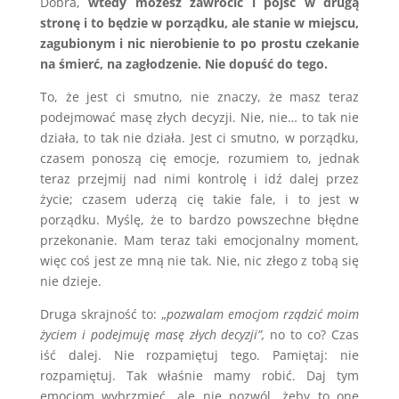
Dobra,
wtedy możesz zawrócić i pójść w drugą
stronę i to będzie w porządku, ale stanie w miejscu,
zagubionym i nic nierobienie to po prostu czekanie
na śmierć, na zagłodzenie. Nie dopuść do tego.
To, że jest ci smutno, nie znaczy, że masz teraz
podejmować masę złych decyzji. Nie, nie… to tak nie
działa, to tak nie działa. Jest ci smutno, w porządku,
czasem ponoszą cię emocje, rozumiem to, jednak
teraz przejmij nad nimi kontrolę i idź dalej przez
życie; czasem uderzą cię takie fale, i to jest w
porządku. Myślę, że to bardzo powszechne błędne
przekonanie. Mam teraz taki emocjonalny moment,
więc coś jest ze mną nie tak. Nie, nic złego z tobą się
nie dzieje.
Druga skrajność to: „
pozwalam emocjom rządzić moim
życiem i podejmuję masę złych decyzji”,
no to co? Czas
iść dalej. Nie rozpamiętuj tego. Pamiętaj: nie
rozpamiętuj. Tak właśnie mamy robić. Daj tym
emocjom wybrzmieć, ale nie pozwól, żeby to one