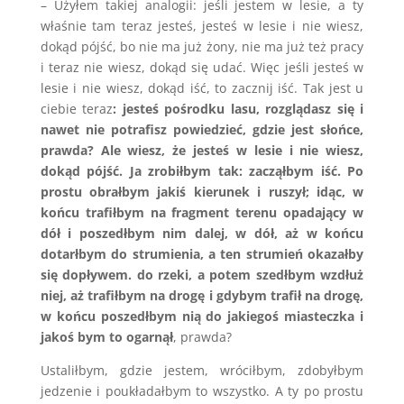
– Użyłem takiej analogii: jeśli jestem w lesie, a ty
właśnie tam teraz jesteś, jesteś w lesie i nie wiesz,
dokąd pójść, bo nie ma już żony, nie ma już też pracy
i teraz nie wiesz, dokąd się udać. Więc jeśli jesteś w
lesie i nie wiesz, dokąd iść, to zacznij iść. Tak jest u
ciebie teraz
: jesteś pośrodku lasu, rozglądasz się i
nawet nie potrafisz powiedzieć, gdzie jest słońce,
prawda? Ale wiesz, że jesteś w lesie i nie wiesz,
dokąd pójść. Ja zrobiłbym tak: zacząłbym iść. Po
prostu obrałbym jakiś kierunek i ruszył; idąc, w
końcu trafiłbym na fragment terenu opadający w
dół i poszedłbym nim dalej, w dół, aż w końcu
dotarłbym do strumienia, a ten strumień okazałby
się dopływem. do rzeki, a potem szedłbym wzdłuż
niej, aż trafiłbym na drogę i gdybym trafił na drogę,
w końcu poszedłbym nią do jakiegoś miasteczka i
jakoś bym to ogarnął
, prawda?
Ustaliłbym, gdzie jestem, wróciłbym, zdobyłbym
jedzenie i poukładałbym to wszystko. A ty po prostu