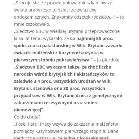
„Szacuje się, że prawie połowa mieszkańców ze
świata arabskiego to dzieci ze związków
endogamicznych. Znakomity odsetek rodziców…” – to
mnie zszokowało.
„Śledztwo BBC w Wielkiej Brytanii przeprowadzone
kilka lat temu wykazało, że
co najmniej 55 proc.
społeczności pakistańskiej w Wlk. Brytanii zawarło
związek małżeński z kuzynem/kuzynką w
pierwszym stopniu pokrewieństwa.”
– Ja pierdolę.
„
Śledztwo BBC wykazało także, że choć liczba
narodzin wśród brytyjskich Pakistańczyków to
zaledwie 3,4 proc. wszystkich urodzeń w Wlk.
Brytanii, stanowią one 30 proc. wszystkich
przypadków w Wlk. Brytanii dzieci z genetycznymi
zaburzeniami recesywnymi oraz śmierci
niemowlęcej”.
Co do chuja?
„Poseł Partii Pracy wzywa do zakazania małżeństw
pomiędzy kuzynostwem pierwszego stopnia. Dane
medyczne wskazują, że
jedną z konsekwencji