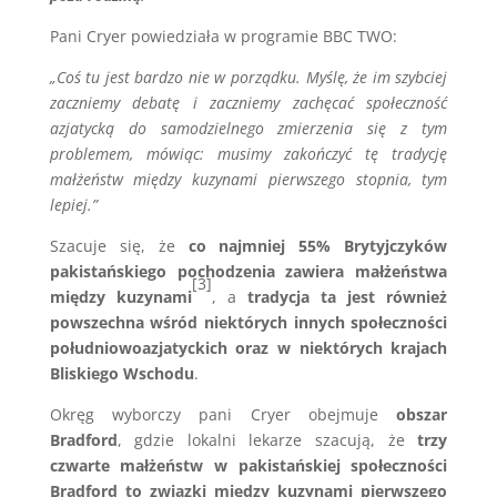
Pani Cryer powiedziała w programie BBC TWO:
„Coś tu jest bardzo nie w porządku. Myślę, że im szybciej
zaczniemy debatę i zaczniemy zachęcać społeczność
azjatycką do samodzielnego zmierzenia się z tym
problemem, mówiąc: musimy zakończyć tę tradycję
małżeństw między kuzynami pierwszego stopnia, tym
lepiej.”
Szacuje się, że
co najmniej 55% Brytyjczyków
pakistańskiego pochodzenia zawiera małżeństwa
[3]
między kuzynami
, a
tradycja ta jest również
powszechna wśród niektórych innych społeczności
południowoazjatyckich oraz w niektórych krajach
Bliskiego Wschodu
.
Okręg wyborczy pani Cryer obejmuje
obszar
Bradford
, gdzie lokalni lekarze szacują, że
trzy
czwarte małżeństw w pakistańskiej społeczności
Bradford to związki między kuzynami pierwszego