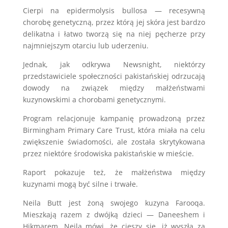
Cierpi na epidermolysis bullosa — recesywną
chorobę genetyczną, przez którą jej skóra jest bardzo
delikatna i łatwo tworzą się na niej pęcherze przy
najmniejszym otarciu lub uderzeniu.
Jednak, jak odkrywa Newsnight, niektórzy
przedstawiciele społeczności pakistańskiej odrzucają
dowody na związek między małżeństwami
kuzynowskimi a chorobami genetycznymi.
Program relacjonuje kampanię prowadzoną przez
Birmingham Primary Care Trust, która miała na celu
zwiększenie świadomości, ale została skrytykowana
przez niektóre środowiska pakistańskie w mieście.
Raport pokazuje też, że małżeństwa między
kuzynami mogą być silne i trwałe.
Neila Butt jest żoną swojego kuzyna Farooqa.
Mieszkają razem z dwójką dzieci — Daneeshem i
Hikmarem. Neila mówi, że cieszy się, iż wyszła za