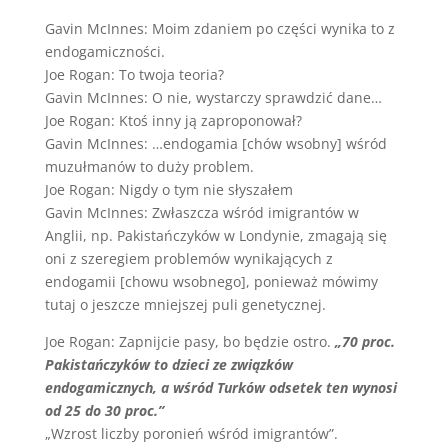
Gavin McInnes: Moim zdaniem po części wynika to z
endogamiczności.
Joe Rogan: To twoja teoria?
Gavin McInnes: O nie, wystarczy sprawdzić dane…
Joe Rogan: Ktoś inny ją zaproponował?
Gavin McInnes: …endogamia [chów wsobny] wśród
muzułmanów to duży problem.
Joe Rogan: Nigdy o tym nie słyszałem
Gavin McInnes: Zwłaszcza wśród imigrantów w
Anglii, np. Pakistańczyków w Londynie, zmagają się
oni z szeregiem problemów wynikających z
endogamii [chowu wsobnego], ponieważ mówimy
tutaj o jeszcze mniejszej puli genetycznej.
Joe Rogan: Zapnijcie pasy, bo będzie ostro.
„70 proc.
Pakistańczyków to dzieci ze związków
endogamicznych, a wśród Turków odsetek ten wynosi
od 25 do 30 proc.”
„Wzrost liczby poronień wśród imigrantów”.