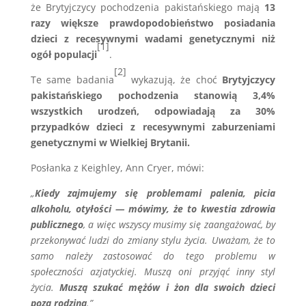
że Brytyjczycy pochodzenia pakistańskiego mają
13
razy większe prawdopodobieństwo posiadania
dzieci z recesywnymi wadami genetycznymi niż
[1]
ogół populacji
.
[2]
Te same badania
wykazują, że choć
Brytyjczycy
pakistańskiego pochodzenia stanowią 3,4%
wszystkich urodzeń, odpowiadają za 30%
przypadków dzieci z recesywnymi zaburzeniami
genetycznymi w Wielkiej Brytanii.
Posłanka z Keighley, Ann Cryer, mówi:
„
Kiedy zajmujemy się problemami palenia, picia
alkoholu, otyłości — mówimy, że to kwestia zdrowia
publicznego
, a więc wszyscy musimy się zaangażować, by
przekonywać ludzi do zmiany stylu życia. Uważam, że to
samo należy zastosować do tego problemu w
społeczności azjatyckiej. Muszą oni przyjąć inny styl
życia.
Muszą szukać mężów i żon dla swoich dzieci
poza rodziną
.”