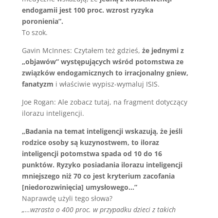
endogamii jest 100 proc. wzrost ryzyka
poronienia”.
To szok.
Gavin McInnes: Czytałem też gdzieś,
że jednymi z
„objawów” występujących wśród potomstwa ze
związków endogamicznych to irracjonalny gniew,
fanatyzm
i właściwie wypisz-wymaluj ISIS.
Joe Rogan: Ale zobacz tutaj, na fragment dotyczący
ilorazu inteligencji.
„Badania na temat inteligencji wskazują, że jeśli
rodzice osoby są kuzynostwem, to iloraz
inteligencji potomstwa spada od 10 do 16
punktów. Ryzyko posiadania ilorazu inteligencji
mniejszego niż 70 co jest kryterium zacofania
[niedorozwinięcia] umysłowego…”
Naprawdę użyli tego słowa?
„…wzrasta o 400 proc. w przypadku dzieci z takich