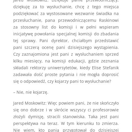
dziękuję za to wysłuchanie, chcę z tego miejsca
podziękować za wystosowane wezwanie świadka na
przesłuchanie, pana przewodniczącemu Raskinowi
za stosowny list do komisji i w pełni wspieram
inicjatywę powołania specjalnej komisji do zbadania
tej sprawy. Pani dyrektor, chciałbym przedstawić
pani szczerą ocenę pani dzisiejszego wystąpienia.
Czy zaznajomiona jest pani z wysłuchaniem sprzed
kilku miesięcy, na komisji edukacji, gdzie zeznania
składali rektorzy uniwersytetów, kiedy Elise Stefanik
zadawała dość proste pytania i nie mogła doprosić
się o odpowiedź, czy kojarzy pani to wysłuchanie?
– Nie, nie kojarzę.
Jared Moskowitz: Więc powiem pani, że nie skończyło
się ono dobrze i w skrócie wszyscy ci profesorowie
złożyli dymisję, stracili stanowiska. Taka jest pani
perspektywa na teraz. W tym kierunku to zmierza.
Nie wiem, kto panią przygotował do dzisiejszej