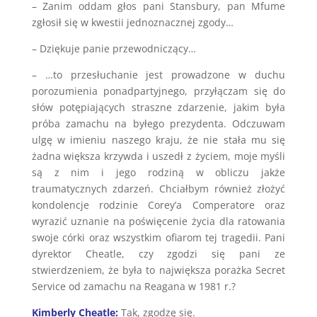
– Zanim oddam głos pani Stansbury, pan Mfume
zgłosił się w kwestii jednoznacznej zgody…
– Dziękuje panie przewodniczący…
– …to przesłuchanie jest prowadzone w duchu
porozumienia ponadpartyjnego, przyłączam się do
słów potępiających straszne zdarzenie, jakim była
próba zamachu na byłego prezydenta. Odczuwam
ulgę w imieniu naszego kraju, że nie stała mu się
żadna większa krzywda i uszedł z życiem, moje myśli
są z nim i jego rodziną w obliczu jakże
traumatycznych zdarzeń. Chciałbym również złożyć
kondolencje rodzinie Corey’a Comperatore oraz
wyrazić uznanie na poświęcenie życia dla ratowania
swoje córki oraz wszystkim ofiarom tej tragedii. Pani
dyrektor Cheatle, czy zgodzi się pani ze
stwierdzeniem, że była to największa porażka Secret
Service od zamachu na Reagana w 1981 r.?
Kimberly Cheatle:
Tak, zgodzę się.