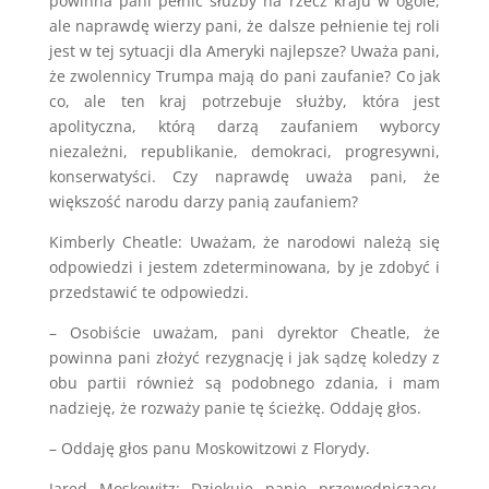
powinna pani pełnić służby na rzecz kraju w ogóle,
ale naprawdę wierzy pani, że dalsze pełnienie tej roli
jest w tej sytuacji dla Ameryki najlepsze? Uważa pani,
że zwolennicy Trumpa mają do pani zaufanie? Co jak
co, ale ten kraj potrzebuje służby, która jest
apolityczna, którą darzą zaufaniem wyborcy
niezależni, republikanie, demokraci, progresywni,
konserwatyści. Czy naprawdę uważa pani, że
większość narodu darzy panią zaufaniem?
Kimberly Cheatle: Uważam, że narodowi należą się
odpowiedzi i jestem zdeterminowana, by je zdobyć i
przedstawić te odpowiedzi.
– Osobiście uważam, pani dyrektor Cheatle, że
powinna pani złożyć rezygnację i jak sądzę koledzy z
obu partii również są podobnego zdania, i mam
nadzieję, że rozważy panie tę ścieżkę. Oddaję głos.
– Oddaję głos panu Moskowitzowi z Florydy.
Jared Moskowitz: Dziękuje panie przewodniczący,