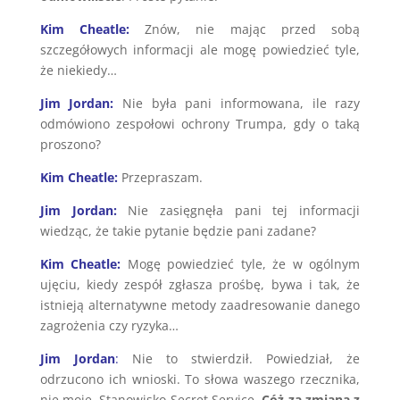
Kim Cheatle:
Znów, nie mając przed sobą
szczegółowych informacji ale mogę powiedzieć tyle,
że niekiedy…
Jim Jordan:
Nie była pani informowana, ile razy
odmówiono zespołowi ochrony Trumpa, gdy o taką
proszono?
Kim Cheatle:
Przepraszam.
Jim Jordan:
Nie zasięgnęła pani tej informacji
wiedząc, że takie pytanie będzie pani zadane?
Kim Cheatle:
Mogę powiedzieć tyle, że w ogólnym
ujęciu, kiedy zespół zgłasza prośbę, bywa i tak, że
istnieją alternatywne metody zaadresowanie danego
zagrożenia czy ryzyka…
Jim Jordan
:
Nie to stwierdził. Powiedział, że
odrzucono ich wnioski. To słowa waszego rzecznika,
nie moje. Stanowisko Secret Service.
Cóż za zmiana z