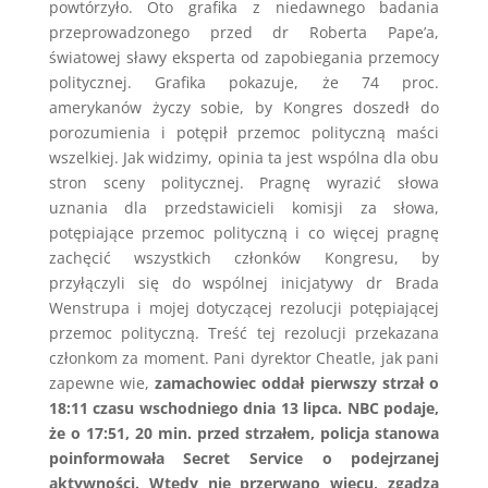
powtórzyło. Oto grafika z niedawnego badania
przeprowadzonego przed dr Roberta Pape’a,
światowej sławy eksperta od zapobiegania przemocy
politycznej. Grafika pokazuje, że 74 proc.
amerykanów życzy sobie, by Kongres doszedł do
porozumienia i potępił przemoc polityczną maści
wszelkiej. Jak widzimy, opinia ta jest wspólna dla obu
stron sceny politycznej. Pragnę wyrazić słowa
uznania dla przedstawicieli komisji za słowa,
potępiające przemoc polityczną i co więcej pragnę
zachęcić wszystkich członków Kongresu, by
przyłączyli się do wspólnej inicjatywy dr Brada
Wenstrupa i mojej dotyczącej rezolucji potępiającej
przemoc polityczną. Treść tej rezolucji przekazana
członkom za moment. Pani dyrektor Cheatle, jak pani
zapewne wie,
zamachowiec oddał pierwszy strzał o
18:11 czasu wschodniego dnia 13 lipca. NBC podaje,
że o 17:51, 20 min. przed strzałem, policja stanowa
poinformowała Secret Service o podejrzanej
aktywności. Wtedy nie przerwano wiecu, zgadza