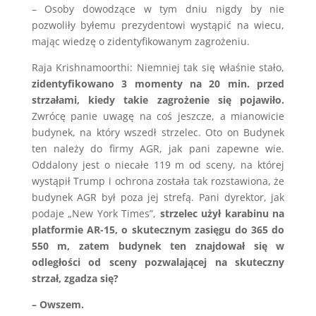
– Osoby dowodzące w tym dniu nigdy by nie
pozwoliły byłemu prezydentowi wystąpić na wiecu,
mając wiedzę o zidentyfikowanym zagrożeniu.
Raja Krishnamoorthi: Niemniej tak się właśnie stało,
zidentyfikowano 3 momenty na 20 min. przed
strzałami, kiedy takie zagrożenie się pojawiło.
Zwrócę panie uwagę na coś jeszcze, a mianowicie
budynek, na który wszedł strzelec. Oto on Budynek
ten należy do firmy AGR, jak pani zapewne wie.
Oddalony jest o niecałe 119 m od sceny, na której
wystąpił Trump i ochrona została tak rozstawiona, że
budynek AGR był poza jej strefą. Pani dyrektor, jak
podaje „New York Times”,
strzelec użył karabinu na
platformie AR-15, o skutecznym zasięgu do 365 do
550 m, zatem budynek ten znajdował się w
odległości od sceny pozwalającej na skuteczny
strzał, zgadza się?
– Owszem.