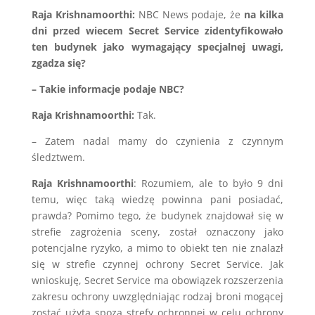
Raja Krishnamoorthi:
NBC News podaje, że
na kilka
dni przed wiecem Secret Service zidentyfikowało
ten budynek jako wymagający specjalnej uwagi,
zgadza się?
– Takie informacje podaje NBC?
Raja Krishnamoorthi:
Tak.
– Zatem nadal mamy do czynienia z czynnym
śledztwem.
Raja Krishnamoorthi
: Rozumiem, ale to było 9 dni
temu, więc taką wiedzę powinna pani posiadać,
prawda? Pomimo tego, że budynek znajdował się w
strefie zagrożenia sceny, został oznaczony jako
potencjalne ryzyko, a mimo to obiekt ten nie znalazł
się w strefie czynnej ochrony Secret Service. Jak
wnioskuję, Secret Service ma obowiązek rozszerzenia
zakresu ochrony uwzględniając rodzaj broni mogącej
zostać użytą spoza strefy ochronnej w celu ochrony