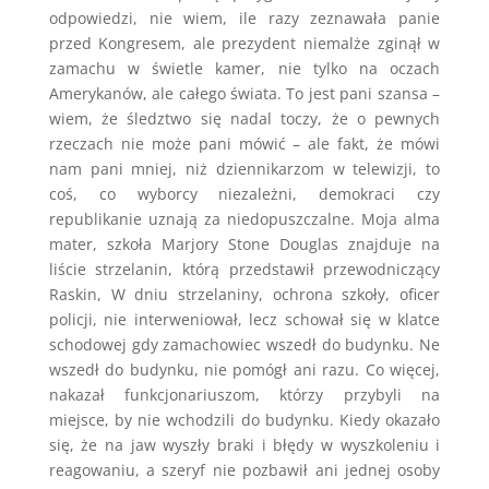
odpowiedzi, nie wiem, ile razy zeznawała panie
przed Kongresem, ale prezydent niemalże zginął w
zamachu w świetle kamer, nie tylko na oczach
Amerykanów, ale całego świata. To jest pani szansa –
wiem, że śledztwo się nadal toczy, że o pewnych
rzeczach nie może pani mówić – ale fakt, że mówi
nam pani mniej, niż dziennikarzom w telewizji, to
coś, co wyborcy niezależni, demokraci czy
republikanie uznają za niedopuszczalne. Moja alma
mater, szkoła Marjory Stone Douglas znajduje na
liście strzelanin, którą przedstawił przewodniczący
Raskin, W dniu strzelaniny, ochrona szkoły, oficer
policji, nie interweniował, lecz schował się w klatce
schodowej gdy zamachowiec wszedł do budynku. Ne
wszedł do budynku, nie pomógł ani razu. Co więcej,
nakazał funkcjonariuszom, którzy przybyli na
miejsce, by nie wchodzili do budynku. Kiedy okazało
się, że na jaw wyszły braki i błędy w wyszkoleniu i
reagowaniu, a szeryf nie pozbawił ani jednej osoby