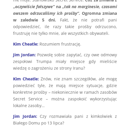
„
oczywiście fałszywe”
na „
tak na marginesie, czasami
owszem odrzucaliśmy ich prośby”.
Ogromna zmiana
w zaledwie 5 dni.
Fakt, że nie potrafi pani
odpowiedzieć, ile razy takie prośby odrzucono,
frustruję nie tylko mnie, ale wszystkich obywateli.
Kim Cheatle:
Rozumiem frustrację.
Jim Jordan:
Pozwolę sobie zapytać, czy owe odmowy
zespołowi Trumpa miały miejsce gdy mieliście
wiedzę o zagrożeniu ze strony Iranu?
Kim Cheatle:
Znów, nie znam szczegółów, ale mogę
powiedzieć tyle, że mają miejsce sytuacje, gdzie
konkretne prośby – niekoniecznie w ramach zasobów
Secret Service – można zaspokoić wykorzystując
lokalne zasoby…
Jim Jordan:
Czy rozmawiała pani z kimkolwiek z
Białego Domu po 13 lipca?