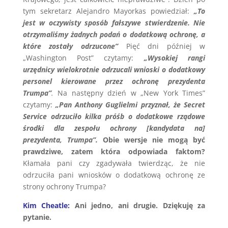
tym sekretarz Alejandro Mayorkas powiedział:
„To
jest w oczywisty sposób fałszywe stwierdzenie. Nie
otrzymaliśmy żadnych podań o dodatkową ochronę, a
które zostały odrzucone”
Pięć dni później w
„Washington Post” czytamy:
„Wysokiej rangi
urzędnicy wielokrotnie odrzucali wnioski o dodatkowy
personel kierowane przez ochronę prezydenta
Trumpa”
.
Na następny dzień w „New York Times”
czytamy:
„Pan Anthony Guglielmi przyznał, że Secret
Service odrzuciło kilka próśb o dodatkowe rządowe
środki dla zespołu ochrony [kandydata na]
prezydenta, Trumpa”.
Obie wersje nie mogą być
prawdziwe, zatem która odpowiada faktom?
Kłamała pani czy zgadywała twierdząc, że nie
odrzuciła pani wniosków o dodatkową ochronę ze
strony ochrony Trumpa?
Kim Cheatle:
Ani jedno, ani drugie. Dziękuję za
pytanie.