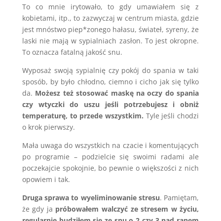
To co mnie irytowało, to gdy umawiałem się z
kobietami, itp., to zazwyczaj w centrum miasta, gdzie
jest mnóstwo piep*zonego hałasu, świateł, syreny, że
laski nie mają w sypialniach zasłon. To jest okropne.
To oznacza fatalną jakość snu.
Wyposaż swoją sypialnię czy pokój do spania w taki
sposób, by było chłodno, ciemno i cicho jak się tylko
da.
Możesz też stosować maskę na oczy do spania
czy wtyczki do uszu jeśli potrzebujesz i obniż
temperaturę, to przede wszystkim.
Tyle jeśli chodzi
o krok pierwszy.
Mała uwaga do wszystkich na czacie i komentujących
po programie – podzielcie się swoimi radami ale
poczekajcie spokojnie, bo pewnie o większości z nich
opowiem i tak.
Druga sprawa to wyeliminowanie stresu
. Pamiętam,
że gdy ja
próbowałem walczyć ze stresem w życiu,
regularnie budziłem się ze snu o 2 czy 3 nad ranem