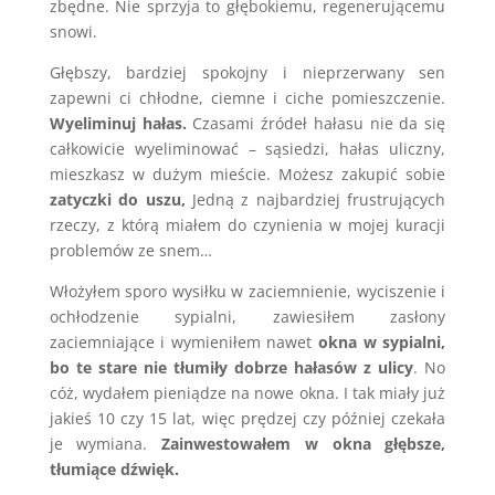
zbędne. Nie sprzyja to głębokiemu, regenerującemu
snowi.
Głębszy, bardziej spokojny i nieprzerwany sen
zapewni ci chłodne, ciemne i ciche pomieszczenie.
Wyeliminuj hałas.
Czasami źródeł hałasu nie da się
całkowicie wyeliminować – sąsiedzi, hałas uliczny,
mieszkasz w dużym mieście. Możesz zakupić sobie
zatyczki do uszu,
Jedną z najbardziej frustrujących
rzeczy, z którą miałem do czynienia w mojej kuracji
problemów ze snem…
Włożyłem sporo wysiłku w zaciemnienie, wyciszenie i
ochłodzenie sypialni, zawiesiłem zasłony
zaciemniające i wymieniłem nawet
okna w sypialni,
bo te stare nie tłumiły dobrze hałasów z ulicy
. No
cóż, wydałem pieniądze na nowe okna. I tak miały już
jakieś 10 czy 15 lat, więc prędzej czy później czekała
je wymiana.
Zainwestowałem w okna głębsze,
tłumiące dźwięk.