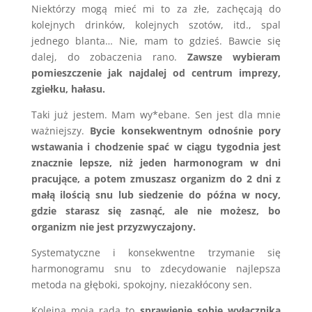
Niektórzy mogą mieć mi to za złe, zachęcają do
kolejnych drinków, kolejnych szotów, itd., spal
jednego blanta… Nie, mam to gdzieś. Bawcie się
dalej, do zobaczenia rano.
Zawsze wybieram
pomieszczenie jak najdalej od centrum imprezy,
zgiełku, hałasu.
Taki już jestem. Mam wy*ebane. Sen jest dla mnie
ważniejszy.
Bycie konsekwentnym odnośnie pory
wstawania i chodzenie spać w ciągu tygodnia jest
znacznie lepsze, niż jeden harmonogram w dni
pracujące, a potem zmuszasz organizm do 2 dni z
małą ilością snu lub siedzenie do późna w nocy,
gdzie starasz się zasnąć, ale nie możesz, bo
organizm nie jest przyzwyczajony.
Systematyczne i konsekwentne trzymanie się
harmonogramu snu to zdecydowanie najlepsza
metoda na głęboki, spokojny, niezakłócony sen.
Kolejna moja rada to
sprawienie sobie wyłącznika