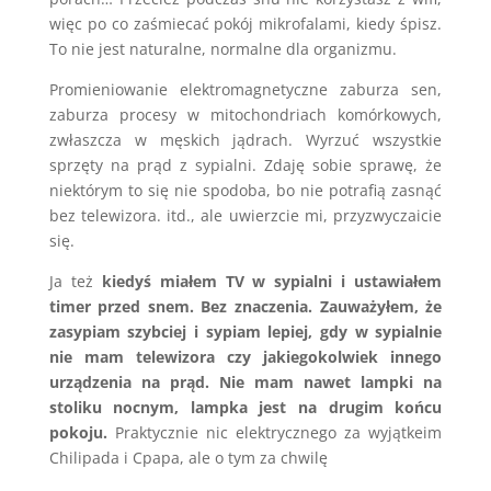
więc po co zaśmiecać pokój mikrofalami, kiedy śpisz.
To nie jest naturalne, normalne dla organizmu.
Promieniowanie elektromagnetyczne zaburza sen,
zaburza procesy w mitochondriach komórkowych,
zwłaszcza w męskich jądrach. Wyrzuć wszystkie
sprzęty na prąd z sypialni. Zdaję sobie sprawę, że
niektórym to się nie spodoba, bo nie potrafią zasnąć
bez telewizora. itd., ale uwierzcie mi, przyzwyczaicie
się.
Ja też
kiedyś miałem TV w sypialni i ustawiałem
timer przed snem. Bez znaczenia. Zauważyłem, że
zasypiam szybciej i sypiam lepiej, gdy w sypialnie
nie mam telewizora czy jakiegokolwiek innego
urządzenia na prąd. Nie mam nawet lampki na
stoliku nocnym, lampka jest na drugim końcu
pokoju.
Praktycznie nic elektrycznego za wyjątkeim
Chilipada i Cpapa, ale o tym za chwilę