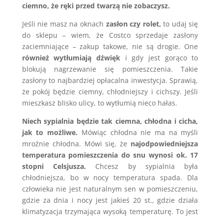
ciemno, że ręki przed twarzą nie zobaczysz.
Jeśli nie masz na oknach
zasłon czy rolet,
to udaj się
do sklepu – wiem, że Costco sprzedaje zasłony
zaciemniające – zakup takowe, nie są drogie. One
również wytłumiają dźwięk
i gdy jest gorąco to
blokują nagrzewanie się pomieszczenia. Takie
zasłony to najbardziej opłacalna inwestycja. Sprawią,
że pokój będzie ciemny, chłodniejszy i cichszy. Jeśli
mieszkasz blisko ulicy, to wytłumią nieco hałas.
Niech sypialnia będzie tak ciemna, chłodna i cicha,
jak to możliwe.
Mówiąc chłodna nie ma na myśli
mroźnie chłodna. Mówi się, że
najodpowiedniejsza
temperatura pomieszczenia do snu wynosi ok. 17
stopni Celsjusza.
Chcesz by sypialnia była
chłodniejsza, bo w nocy temperatura spada. Dla
człowieka nie jest naturalnym sen w pomieszczeniu,
gdzie za dnia i nocy jest jakieś 20 st., gdzie działa
klimatyzacja trzymająca wysoką temperaturę. To jest