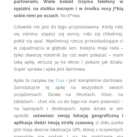
partnerami, Wiele kobiet trzyma telefony w
sypialni, na stoliku nocnym i w środku nocy j*bią
sobie nimi po oczach
. No k*rwa.
Człowiek nie jest do tego przystosowany. Kiedy robi
się ciemno, stajesz się senny, robi się chłodniej,
połóż się spać. Wyeliminuj rzeczy przeszkadzające ci
w zapadnięciu w głęboki sen. Kolejna moja rada –
tylko otworzę notatnik by coś wam pokazać – mam
taką apkę, wrzucę ją na ekran i pokaże jak działa.
Super sprawa i apka jest darmowa.
Apka ta nazywa się
f.lux
i jest kompletnie darmowa.
Zainstalujcie tę apkę na wszystkich swoich
urządzeniach. Działa na Pecetach, iOsie, na
tabletach – choć nie, co do tego nie mam pewności –
na laptopach i desktopach. Apka działa w ten
sposób,
ustawiasz swoją lokację geograficzną i
aplikacja śledzi twoją strefę czasową.
U dołu paska
jest moja obecna lokalizacja GPS, której z oczywistych
powodów nie podam i na tej podstawie ma