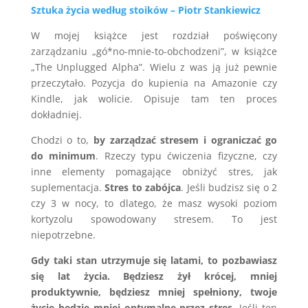
Sztuka życia według stoików – Piotr Stankiewicz
W mojej książce jest rozdział poświęcony
zarządzaniu „gó*no-mnie-to-obchodzeni”, w książce
„The Unplugged Alpha”. Wielu z was ją już pewnie
przeczytało. Pozycja do kupienia na Amazonie czy
Kindle, jak wolicie. Opisuje tam ten proces
dokładniej.
Chodzi o to,
by zarządzać stresem i ograniczać go
do minimum
. Rzeczy typu ćwiczenia fizyczne, czy
inne elementy pomagające obniżyć stres, jak
suplementacja.
Stres to zabójca
. Jeśli budzisz się o 2
czy 3 w nocy, to dlatego, że masz wysoki poziom
kortyzolu spowodowany stresem. To jest
niepotrzebne.
Gdy taki stan utrzymuje się latami, to pozbawiasz
się lat życia. Będziesz żył krócej, mniej
produktywnie, będziesz mniej spełniony, twoje
życie będzie mniej optymalne przez stres.
Jeśli ten