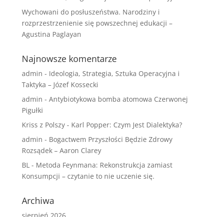
Wychowani do posłuszeństwa. Narodziny i
rozprzestrzenienie się powszechnej edukacji –
Agustina Paglayan
Najnowsze komentarze
admin
-
Ideologia, Strategia, Sztuka Operacyjna i
Taktyka – Józef Kossecki
admin
-
Antybiotykowa bomba atomowa Czerwonej
Pigułki
Kriss z Polszy
-
Karl Popper: Czym Jest Dialektyka?
admin
-
Bogactwem Przyszłości Będzie Zdrowy
Rozsądek – Aaron Clarey
BL
-
Metoda Feynmana: Rekonstrukcja zamiast
Konsumpcji – czytanie to nie uczenie się.
Archiwa
sierpień 2026