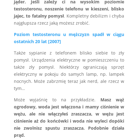
jąder. Jeśli zależy ci na wysokim poziomie
testosteronu, noszenie telefonu w kieszeni, blisko
jajec, to fatalny pomysł
. Kompletny debilizm i chyba
najgłupsza rzecz jaką możesz zrobić.
Poziom testosteronu u mężczyzn spadł w ciągu
ostatnich 20 lat [2007]
Także sypianie z telefonem blisko siebie to zły
pomysł. Urządzenia elektryczne w pomieszczeniu to
także zły pomysł. Niektórzy ograniczają sprzęt
elektryczny w pokoju do samych lamp, np. lampek
nocnych. Może zabrzmię teraz jak nerd, ale rzecz w
tym…
Może wyjaśnię to na przykładzie.
Masz wąż
ogrodowy, woda jest włączona i mamy ciśnienie w
wężu, ale nie włączyłeś zraszacza, w wężu jest
ciśnienie aż do końcówki i woda nie wyleci dopóki
nie zwolnisz spustu zraszacza. Podobnie działa
prąd.