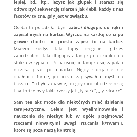
lepiej, itd., itp., leżysz jak głupek i starasz się
odtworzyć sekwencję zdarzeń jak debil, każdy z nas
facetów to zna, gdy jest w związku.
Osoba ta poradziła, bym
zabrał długopis do ręki i
zapisał myśli na kartce. Wyrzuć na kartkę co ci po
głowie chodzi, po prostu zapisz to na kartce.
Miałem kiedyś taki fajny długopis, gdzieś
zapodziałem, taki długopis z lampką na czubku, na
stoliku w sypialni. Po naciśnięciu lampka się zapala i
możesz pisać po omacku. Nigdy specjalnie nie
dbałem o formę, po prostu zapisywałem myśli na
bieżąco. To było zabawne, bo gdy rano obudziłem się
i na kartce były takie rzeczy jak „ty su*o”, „ty zdrajco”.
Sam ten akt może dla niektórych mieć działanie
terapeutyczne. Celem jest wyeliminowanie i
nauczenie się niezbyt lub w ogóle przejmować
rzeczami niewartymi uwagi [rzucania k*rwami],
które są poza naszą kontrolą.