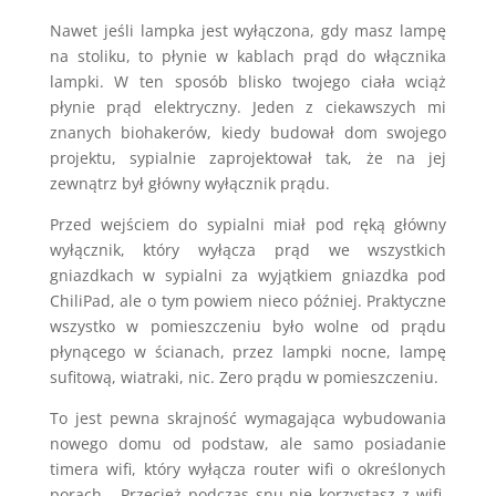
Nawet jeśli lampka jest wyłączona, gdy masz lampę
na stoliku, to płynie w kablach prąd do włącznika
lampki. W ten sposób blisko twojego ciała wciąż
płynie prąd elektryczny. Jeden z ciekawszych mi
znanych biohakerów, kiedy budował dom swojego
projektu, sypialnie zaprojektował tak, że na jej
zewnątrz był główny wyłącznik prądu.
Przed wejściem do sypialni miał pod ręką główny
wyłącznik, który wyłącza prąd we wszystkich
gniazdkach w sypialni za wyjątkiem gniazdka pod
ChiliPad, ale o tym powiem nieco później. Praktyczne
wszystko w pomieszczeniu było wolne od prądu
płynącego w ścianach, przez lampki nocne, lampę
sufitową, wiatraki, nic. Zero prądu w pomieszczeniu.
To jest pewna skrajność wymagająca wybudowania
nowego domu od podstaw, ale samo posiadanie
timera wifi, który wyłącza router wifi o określonych
porach… Przecież podczas snu nie korzystasz z wifi,