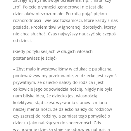
zaczęły wymyślać swoje określenia, np. „mata” czy
„ro”. Pojęcie płynności genderowej nie jest dla
dzieciaków niezrozumiałe. Potrafią pojąć piękno
różnorodności i wielość tożsamości, które każdy z nas
posiada. Problem tkwi w ignorancji dorosłych, którzy
nie chcą słuchać. Czas najwyższy nauczyć się czegoś
od dzieci.
(Kiedy po tylu sesjach w długich włosach
postanawiasz je ściąć)
– Zbyt mało inwestowaliśmy w edukację publiczną,
ponieważ żywimy przekonanie, że dziecko jest czymś
prywatnym, że dziecko należy do rodzica i jest
całkowicie jego odpowiedzialnością. Nigdy nie była
nam bliska idea, że dziecko jest własnością
kolektywu, stąd część wyzwania stanowi zmiana
naszej mentalności, że dziecko należy do rodziców
czy szerzej do rodziny, a zamiast tego pomyśleć o
dziecku jako należącym do społeczności. Gdy
wychowanie dziecka staje się odpowiedzialnością