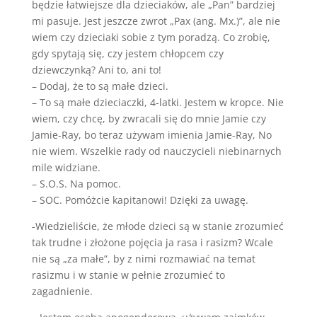
będzie łatwiejsze dla dzieciaków, ale „Pan” bardziej
mi pasuje. Jest jeszcze zwrot „Pax (ang. Mx.)”, ale nie
wiem czy dzieciaki sobie z tym poradzą. Co zrobię,
gdy spytają się, czy jestem chłopcem czy
dziewczynką? Ani to, ani to!
– Dodaj, że to są małe dzieci.
– To są małe dzieciaczki, 4-latki. Jestem w kropce. Nie
wiem, czy chcę, by zwracali się do mnie Jamie czy
Jamie-Ray, bo teraz używam imienia Jamie-Ray, No
nie wiem. Wszelkie rady od nauczycieli niebinarnych
mile widziane.
– S.O.S. Na pomoc.
– SOC. Pomóżcie kapitanowi! Dzięki za uwagę.
-Wiedzieliście, że młode dzieci są w stanie zrozumieć
tak trudne i złożone pojęcia ja rasa i rasizm? Wcale
nie są „za małe”, by z nimi rozmawiać na temat
rasizmu i w stanie w pełnie zrozumieć to
zagadnienie.