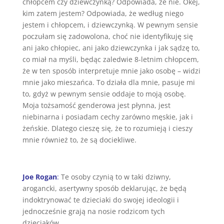
chłopcem czy dziewczynką? Odpowiada, że nie. Okej,
kim zatem jestem? Odpowiada, że według niego
jestem i chłopcem, i dziewczynką. W pewnym sensie
poczułam się zadowolona, choć nie identyfikuję się
ani jako chłopiec, ani jako dziewczynka i jak sądzę to,
co miał na myśli, będąc zaledwie 8-letnim chłopcem,
że w ten sposób interpretuje mnie jako osobę – widzi
mnie jako mieszańca. To działa dla mnie, pasuje mi
to, gdyż w pewnym sensie oddaje to moją osobę.
Moja tożsamość genderowa jest płynna, jest
niebinarna i posiadam cechy zarówno męskie, jak i
żeńskie. Dlatego cieszę się, że to rozumieją i cieszy
mnie również to, że są dociekliwe.
Joe Rogan
:
Te osoby czynią to w taki dziwny,
arogancki, asertywny sposób deklarując, że będą
indoktrynować te dzieciaki do swojej ideologii i
jednocześnie grają na nosie rodzicom tych
dzieciaków.