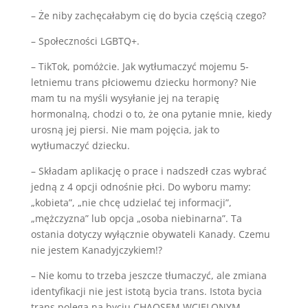
– Że niby zachęcałabym cię do bycia częścią czego?
– Społeczności LGBTQ+.
– TikTok, pomóżcie. Jak wytłumaczyć mojemu 5-
letniemu trans płciowemu dziecku hormony? Nie
mam tu na myśli wysyłanie jej na terapię
hormonalną, chodzi o to, że ona pytanie mnie, kiedy
urosną jej piersi. Nie mam pojęcia, jak to
wytłumaczyć dziecku.
– Składam aplikację o prace i nadszedł czas wybrać
jedną z 4 opcji odnośnie płci. Do wyboru mamy:
„kobieta”, „nie chcę udzielać tej informacji”,
„mężczyzna” lub opcja „osoba niebinarna”. Ta
ostania dotyczy wyłącznie obywateli Kanady. Czemu
nie jestem Kanadyjczykiem!?
– Nie komu to trzeba jeszcze tłumaczyć, ale zmiana
identyfikacji nie jest istotą bycia trans. Istota bycia
trans polega na byciu CHAOSEM WCIELONYM,