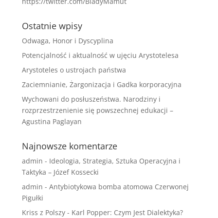
https://twitter.com/BladyMamut
Ostatnie wpisy
Odwaga, Honor i Dyscyplina
Potencjalność i aktualność w ujęciu Arystotelesa
Arystoteles o ustrojach państwa
Zaciemnianie, Żargonizacja i Gadka korporacyjna
Wychowani do posłuszeństwa. Narodziny i
rozprzestrzenienie się powszechnej edukacji –
Agustina Paglayan
Najnowsze komentarze
admin
-
Ideologia, Strategia, Sztuka Operacyjna i
Taktyka – Józef Kossecki
admin
-
Antybiotykowa bomba atomowa Czerwonej
Pigułki
Kriss z Polszy
-
Karl Popper: Czym Jest Dialektyka?