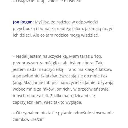
– Usiądźcie tutaj i załóżcie maseczki.
Joe Rogan:
Myślisz, że rodzice w odpowiedzi
przychodzą i tłumaczą nauczycielom, jak mają uczyć
ich dzieci. Ale co tam rodzice mogą wiedzieć.
– Nadal jestem nauczycielką. Mam teraz urlop,
przepraszam za mój głos, ale byłam chora. Tak,
jestem nadal nauczycielką – rano ma klasy 4-latków,
a po południu 5-latków. Zwracają się do mnie Pax
(ang. Mx.) Jamie lub per nauczycielka Jamie. Używają
wobec mnie zaimków „oni/ich”, w przeciwieństwie
innych nauczycieli. Z kilkoma rodzicami się
zaprzyjaźniłam, więc tak to wygląda.
– Otrzymałem oto takie pytanie odnośnie stosowanie
zaimków „ze/zir”