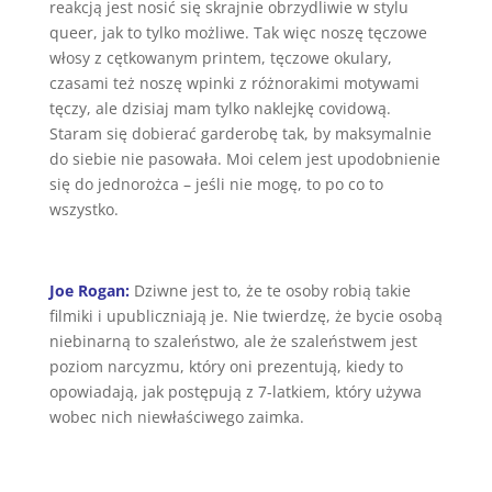
reakcją jest nosić się skrajnie obrzydliwie w stylu
queer, jak to tylko możliwe. Tak więc noszę tęczowe
włosy z cętkowanym printem, tęczowe okulary,
czasami też noszę wpinki z różnorakimi motywami
tęczy, ale dzisiaj mam tylko naklejkę covidową.
Staram się dobierać garderobę tak, by maksymalnie
do siebie nie pasowała. Moi celem jest upodobnienie
się do jednorożca – jeśli nie mogę, to po co to
wszystko.
Joe Rogan:
Dziwne jest to, że te osoby robią takie
filmiki i upubliczniają je. Nie twierdzę, że bycie osobą
niebinarną to szaleństwo, ale że szaleństwem jest
poziom narcyzmu, który oni prezentują, kiedy to
opowiadają, jak postępują z 7-latkiem, który używa
wobec nich niewłaściwego zaimka.