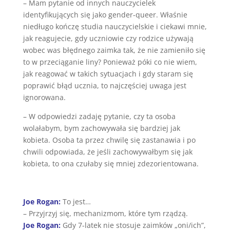
– Mam pytanie od innych nauczycielek
identyfikujących się jako gender-queer. Właśnie
niedługo kończę studia nauczycielskie i ciekawi mnie,
jak reagujecie, gdy uczniowie czy rodzice używają
wobec was błędnego zaimka tak, że nie zamieniło się
to w przeciąganie liny? Ponieważ póki co nie wiem,
jak reagować w takich sytuacjach i gdy staram się
poprawić błąd ucznia, to najczęściej uwaga jest
ignorowana.
– W odpowiedzi zadaję pytanie, czy ta osoba
wolałabym, bym zachowywała się bardziej jak
kobieta. Osoba ta przez chwilę się zastanawia i po
chwili odpowiada, że jeśli zachowywałbym się jak
kobieta, to ona czułaby się mniej zdezorientowana.
Joe Rogan:
To jest…
– Przyjrzyj się, mechanizmom, które tym rządzą.
Joe Rogan:
Gdy 7-latek nie stosuje zaimków „oni/ich”,