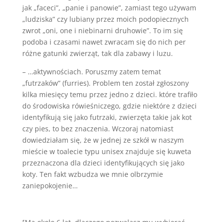
jak „faceci”, „panie i panowie”, zamiast tego używam
„ludziska” czy lubiany przez moich podopiecznych
zwrot „oni, one i niebinarni druhowie”. To im się
podoba i czasami nawet zwracam się do nich per
różne gatunki zwierząt, tak dla zabawy i luzu.
– …aktywnościach. Poruszmy zatem temat
„futrzaków” (furries). Problem ten został zgłoszony
kilka miesięcy temu przez jedno z dzieci. które trafiło
do środowiska rówieśniczego, gdzie niektóre z dzieci
identyfikują się jako futrzaki, zwierzęta takie jak kot
czy pies, to bez znaczenia. Wczoraj natomiast
dowiedziałam się, że w jednej ze szkół w naszym
mieście w toalecie typu unisex znajduje się kuweta
przeznaczona dla dzieci identyfikujących się jako
koty. Ten fakt wzbudza we mnie olbrzymie
zaniepokojenie…