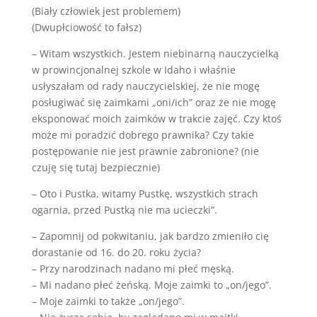
(Biały człowiek jest problemem)
(Dwupłciowość to fałsz)
– Witam wszystkich. Jestem niebinarną nauczycielką
w prowincjonalnej szkole w Idaho i właśnie
usłyszałam od rady nauczycielskiej, że nie mogę
posługiwać się zaimkami „oni/ich” oraz że nie mogę
eksponować moich zaimków w trakcie zajęć. Czy ktoś
może mi poradzić dobrego prawnika? Czy takie
postępowanie nie jest prawnie zabronione? (nie
czuję się tutaj bezpiecznie)
– Oto i Pustka, witamy Pustkę, wszystkich strach
ogarnia, przed Pustką nie ma ucieczki”.
– Zapomnij od pokwitaniu, jak bardzo zmieniło cię
dorastanie od 16. do 20. roku życia?
– Przy narodzinach nadano mi płeć męską.
– Mi nadano płeć żeńską. Moje zaimki to „on/jego”.
– Moje zaimki to także „on/jego”.