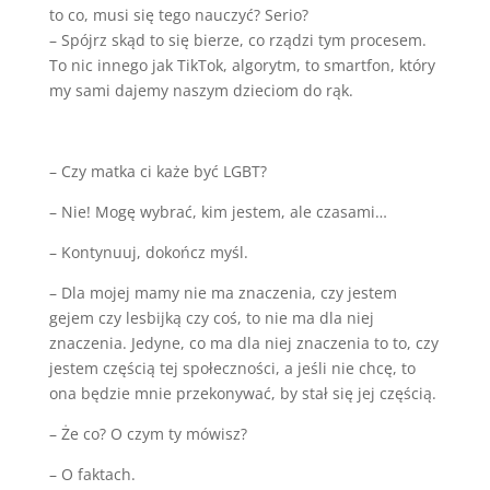
to co, musi się tego nauczyć? Serio?
– Spójrz skąd to się bierze, co rządzi tym procesem.
To nic innego jak TikTok, algorytm, to smartfon, który
my sami dajemy naszym dzieciom do rąk.
– Czy matka ci każe być LGBT?
– Nie! Mogę wybrać, kim jestem, ale czasami…
– Kontynuuj, dokończ myśl.
– Dla mojej mamy nie ma znaczenia, czy jestem
gejem czy lesbijką czy coś, to nie ma dla niej
znaczenia. Jedyne, co ma dla niej znaczenia to to, czy
jestem częścią tej społeczności, a jeśli nie chcę, to
ona będzie mnie przekonywać, by stał się jej częścią.
– Że co? O czym ty mówisz?
– O faktach.