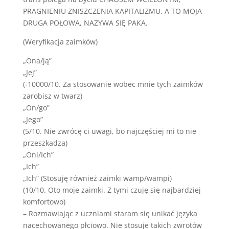
PRAGNIENIU ZNISZCZENIA KAPITALIZMU. A TO MOJA
DRUGA POŁOWA, NAZYWA SIĘ PAKA.
(Weryfikacja zaimków)
„Ona/ją”
„Jej”
(-10000/10. Za stosowanie wobec mnie tych zaimków
zarobisz w twarz)
„On/go”
„Jego”
(5/10. Nie zwrócę ci uwagi, bo najczęściej mi to nie
przeszkadza)
„Oni/Ich”
„Ich”
„Ich” (Stosuję również zaimki wamp/wampi)
(10/10. Oto moje zaimki. Z tymi czuję się najbardziej
komfortowo)
– Rozmawiając z uczniami staram się unikać języka
nacechowanego płciowo. Nie stosuje takich zwrotów