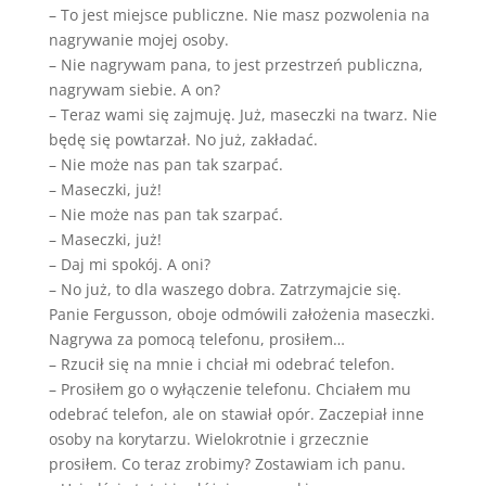
– To jest miejsce publiczne. Nie masz pozwolenia na
nagrywanie mojej osoby.
– Nie nagrywam pana, to jest przestrzeń publiczna,
nagrywam siebie. A on?
– Teraz wami się zajmuję. Już, maseczki na twarz. Nie
będę się powtarzał. No już, zakładać.
– Nie może nas pan tak szarpać.
– Maseczki, już!
– Nie może nas pan tak szarpać.
– Maseczki, już!
– Daj mi spokój. A oni?
– No już, to dla waszego dobra. Zatrzymajcie się.
Panie Fergusson, oboje odmówili założenia maseczki.
Nagrywa za pomocą telefonu, prosiłem…
– Rzucił się na mnie i chciał mi odebrać telefon.
– Prosiłem go o wyłączenie telefonu. Chciałem mu
odebrać telefon, ale on stawiał opór. Zaczepiał inne
osoby na korytarzu. Wielokrotnie i grzecznie
prosiłem. Co teraz zrobimy? Zostawiam ich panu.