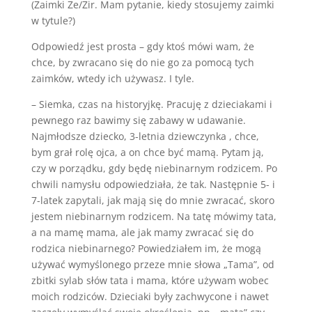
(Zaimki Ze/Zir. Mam pytanie, kiedy stosujemy zaimki
w tytule?)
Odpowiedź jest prosta – gdy ktoś mówi wam, że
chce, by zwracano się do nie go za pomocą tych
zaimków, wtedy ich używasz. I tyle.
– Siemka, czas na historyjkę. Pracuję z dzieciakami i
pewnego raz bawimy się zabawy w udawanie.
Najmłodsze dziecko, 3-letnia dziewczynka , chce,
bym grał rolę ojca, a on chce być mamą. Pytam ją,
czy w porządku, gdy będę niebinarnym rodzicem. Po
chwili namysłu odpowiedziała, że tak. Następnie 5- i
7-latek zapytali, jak mają się do mnie zwracać, skoro
jestem niebinarnym rodzicem. Na tatę mówimy tata,
a na mamę mama, ale jak mamy zwracać się do
rodzica niebinarnego? Powiedziałem im, że mogą
używać wymyślonego przeze mnie słowa „Tama”, od
zbitki sylab słów tata i mama, które używam wobec
moich rodziców. Dzieciaki były zachwycone i nawet