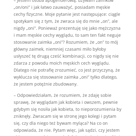
– Jestem osoba apogenderową, używam zaimków
„on/oni” i jak łatwo zauważyć, posiadam męskie
cechy fizyczne. Moje pytanie jest następujące: ciągle
spotykam się z tym, że zwraca się do mnie „on”, ale
nigdy „oni”. Ponieważ prezentuję się jako mężczyzna
i mam męskie cechy wyglądu, to sam ten fakt neguje
stosowanie zaimka „oni”? Rozumiem, że „on” to mój
główny zaimek, niemniej czasami miło byłoby
usłyszeć tę drugą cześć kombinacji, co nigdy się nie
zdarza z powodu moich męskich cech wyglądu.
Dlatego nie potrafię zrozumieć, co jest przyczyną, że
wyklucza się stosowanie zaimka „oni” tylko dlatego,
że jestem potężnie zbudowany.
– Odpowiedziałam, że rozumiem, że zdaję sobie
sprawę, że wyglądam jak kobieta i owszem, pewnie
gdybym się nosiła jak kobieta, to nieporozumienia by
zniknęły. Zwracam się w stronę jego kolegi i pytam
się, czy dla niego też bywam myląca? Na co on
odpowiada, że nie. Pytam więc, jak sądzi, czy jestem