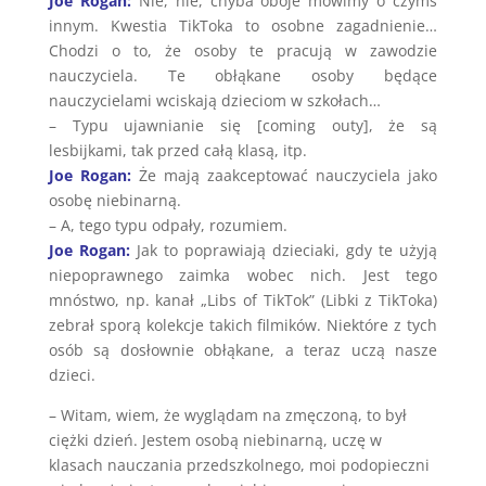
Joe Rogan:
Nie, nie, chyba oboje mówimy o czymś
innym. Kwestia TikToka to osobne zagadnienie…
Chodzi o to, że osoby te pracują w zawodzie
nauczyciela. Te obłąkane osoby będące
nauczycielami wciskają dzieciom w szkołach…
– Typu ujawnianie się [coming outy], że są
lesbijkami, tak przed całą klasą, itp.
Joe Rogan:
Że mają zaakceptować nauczyciela jako
osobę niebinarną.
– A, tego typu odpały, rozumiem.
Joe Rogan:
Jak to poprawiają dzieciaki, gdy te użyją
niepoprawnego zaimka wobec nich. Jest tego
mnóstwo, np. kanał „Libs of TikTok” (Libki z TikToka)
zebrał sporą kolekcje takich filmików. Niektóre z tych
osób są dosłownie obłąkane, a teraz uczą nasze
dzieci.
– Witam, wiem, że wyglądam na zmęczoną, to był
ciężki dzień. Jestem osobą niebinarną, uczę w
klasach nauczania przedszkolnego, moi podopieczni