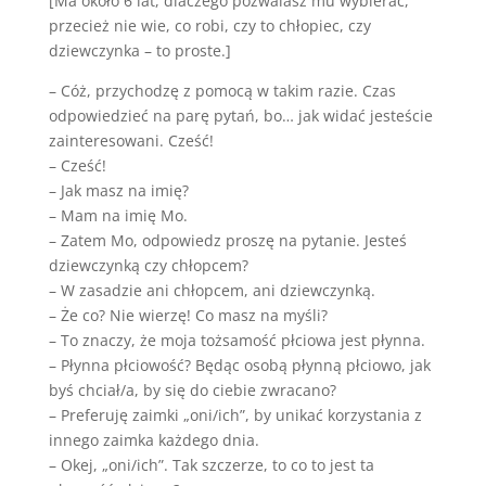
[Ma około 6 lat, dlaczego pozwalasz mu wybierać,
przecież nie wie, co robi, czy to chłopiec, czy
dziewczynka – to proste.]
– Cóż, przychodzę z pomocą w takim razie. Czas
odpowiedzieć na parę pytań, bo… jak widać jesteście
zainteresowani. Cześć!
– Cześć!
– Jak masz na imię?
– Mam na imię Mo.
– Zatem Mo, odpowiedz proszę na pytanie. Jesteś
dziewczynką czy chłopcem?
– W zasadzie ani chłopcem, ani dziewczynką.
– Że co? Nie wierzę! Co masz na myśli?
– To znaczy, że moja tożsamość płciowa jest płynna.
– Płynna płciowość? Będąc osobą płynną płciowo, jak
byś chciał/a, by się do ciebie zwracano?
– Preferuję zaimki „oni/ich”, by unikać korzystania z
innego zaimka każdego dnia.
– Okej, „oni/ich”. Tak szczerze, to co to jest ta