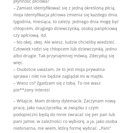
płynność płciowa?
– Zamiast identyfikować się z jedną określoną płcią,
moja identyfikacja płciowa zmienia się każdego dnia,
tygodnia, miesiąca, to zależy. Jednego dnia mogę być
chłopcem, drugiego dziewczynką, osobą panpłciową
czy apłciową, itd.
– No okej, okej. Ale wiesz, ludzie chcieliby wiedzieć.
Człowiek rodzi się chłopcem lub dziewczynką, jedno
albo drugie. Tak przynajmniej mówią. Zdecyduj się
więc.
– Osobiście uważam, że to jest moja prywatna
sprawa i nikt nie będzie zaglądał mi w majtki.
– Wiesz co? Zgadzam się z tobą. To nie wasz
pie**zony interes!
– Witajcie. Mam drobny dylemacik. Zaczynam nową
pracę, jako nauczycielka, w związku z czym
podopieczni będą do mnie zwracać się per pan lub
pani Jamie, w zależności co wybiorę, a ja, jako osoba
niebinarna, nie wiem, którą formę wybrać. „Pani”