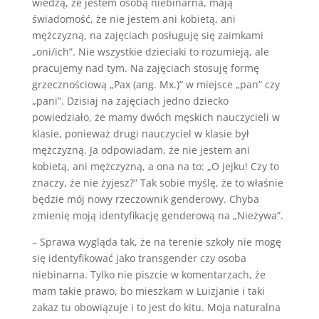
wiedzą, że jestem osobą niebinarna, mają
świadomość, że nie jestem ani kobietą, ani
mężczyzną, na zajęciach posługuję się zaimkami
„oni/ich”. Nie wszystkie dzieciaki to rozumieją, ale
pracujemy nad tym. Na zajęciach stosuję formę
grzecznościową „Pax (ang. Mx.)” w miejsce „pan” czy
„pani”. Dzisiaj na zajęciach jedno dziecko
powiedziało, że mamy dwóch męskich nauczycieli w
klasie, ponieważ drugi nauczyciel w klasie był
mężczyzną. Ja odpowiadam, że nie jestem ani
kobietą, ani mężczyzną, a ona na to: „O jejku! Czy to
znaczy, że nie żyjesz?” Tak sobie myślę, że to właśnie
będzie mój nowy rzeczownik genderowy. Chyba
zmienię moją identyfikację genderową na „Nieżywa”.
– Sprawa wygląda tak, że na terenie szkoły nie mogę
się identyfikować jako transgender czy osoba
niebinarna. Tylko nie piszcie w komentarzach, że
mam takie prawo, bo mieszkam w Luizjanie i taki
zakaz tu obowiązuje i to jest do kitu. Moja naturalna