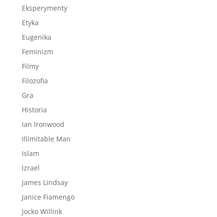
Eksperymenty
Etyka
Eugenika
Feminizm
Filmy
Filozofia
Gra
Historia
Ian Ironwood
Illimitable Man
Islam
Izrael
James Lindsay
Janice Fiamengo
Jocko Willink