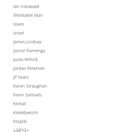
Ian Ironwood
Illimitable Man
Islam
Izrael
James Lindsay
Janice Fiamengo
Jocko Willink
Jordan Peterson
JP Sears
Karen Straughan
Kevin Samuels
Klimat
Kolektywizm
Książki
LGBTQ+