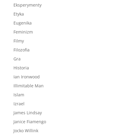
Eksperymenty
Etyka
Eugenika
Feminizm
Filmy
Filozofia
Gra
Historia
Ian Ironwood
Illimitable Man
Islam
Izrael
James Lindsay
Janice Fiamengo
Jocko Willink