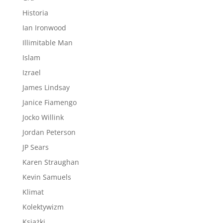
Historia
Ian Ironwood
Illimitable Man
Islam
Izrael
James Lindsay
Janice Fiamengo
Jocko Willink
Jordan Peterson
JP Sears
Karen Straughan
Kevin Samuels
Klimat
Kolektywizm
Książki