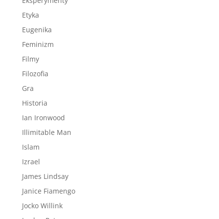
Eksperymenty
Etyka
Eugenika
Feminizm
Filmy
Filozofia
Gra
Historia
Ian Ironwood
Illimitable Man
Islam
Izrael
James Lindsay
Janice Fiamengo
Jocko Willink