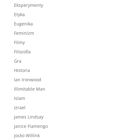
Eksperymenty
Etyka
Eugenika
Feminizm
Filmy
Filozofia
Gra
Historia
Ian Ironwood
Illimitable Man
Islam
Izrael
James Lindsay
Janice Fiamengo
Jocko Willink