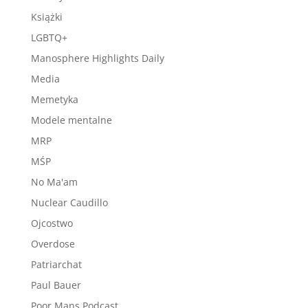
Książki
LGBTQ+
Manosphere Highlights Daily
Media
Memetyka
Modele mentalne
MRP
MŚP
No Ma'am
Nuclear Caudillo
Ojcostwo
Overdose
Patriarchat
Paul Bauer
Poor Mans Podcast