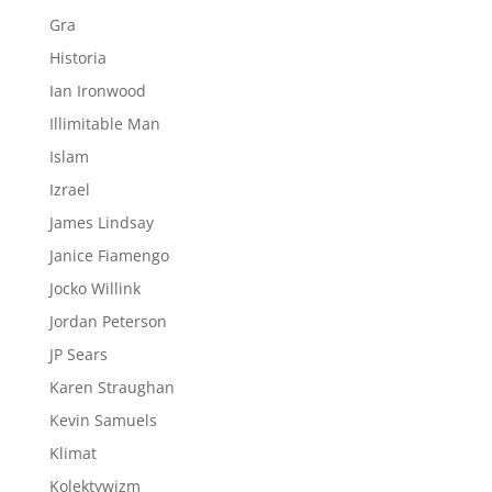
Gra
Historia
Ian Ironwood
Illimitable Man
Islam
Izrael
James Lindsay
Janice Fiamengo
Jocko Willink
Jordan Peterson
JP Sears
Karen Straughan
Kevin Samuels
Klimat
Kolektywizm