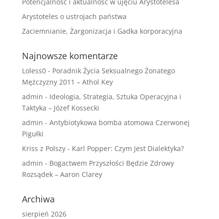
Potencjalność i aktualność w ujęciu Arystotelesa
Arystoteles o ustrojach państwa
Zaciemnianie, Żargonizacja i Gadka korporacyjna
Najnowsze komentarze
Loless0
-
Poradnik Życia Seksualnego Żonatego
Mężczyzny 2011 – Athol Key
admin
-
Ideologia, Strategia, Sztuka Operacyjna i
Taktyka – Józef Kossecki
admin
-
Antybiotykowa bomba atomowa Czerwonej
Pigułki
Kriss z Polszy
-
Karl Popper: Czym Jest Dialektyka?
admin
-
Bogactwem Przyszłości Będzie Zdrowy
Rozsądek – Aaron Clarey
Archiwa
sierpień 2026