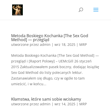
Metoda Boskiego Kochanka [The Sex God
Method] — przegląd
utworzone przez
admin
|
wrz 18, 2025
|
MRP
Metoda Boskiego Kochanka [The Sex God Method] —
przegląd i [Raport Polowy] – UEMcGill 26 styczeń
2015 Zaktualizowałem pasek boczny, dodając książkę
Sex God Method do listy polecanych lektur.
Zastanawiałem się długo, czy w ogóle to tam
umieścić, i w końcu...
Kłamstwa, które sami sobie wciskamy
utworzone przez
admin
|
wrz 14, 2025
|
MRP