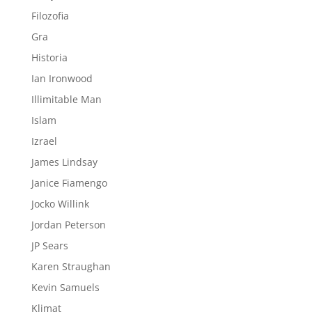
Filozofia
Gra
Historia
Ian Ironwood
Illimitable Man
Islam
Izrael
James Lindsay
Janice Fiamengo
Jocko Willink
Jordan Peterson
JP Sears
Karen Straughan
Kevin Samuels
Klimat