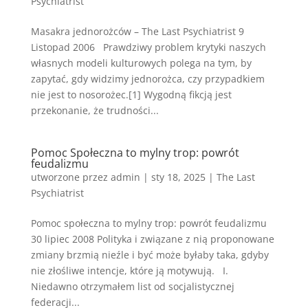
Psychiatrist
Masakra jednorożców – The Last Psychiatrist 9
Listopad 2006 Prawdziwy problem krytyki naszych
własnych modeli kulturowych polega na tym, by
zapytać, gdy widzimy jednorożca, czy przypadkiem
nie jest to nosorożec.[1] Wygodną fikcją jest
przekonanie, że trudności...
Pomoc Społeczna to mylny trop: powrót
feudalizmu
utworzone przez
admin
|
sty 18, 2025
|
The Last
Psychiatrist
Pomoc społeczna to mylny trop: powrót feudalizmu
30 lipiec 2008 Polityka i związane z nią proponowane
zmiany brzmią nieźle i być może byłaby taka, gdyby
nie złośliwe intencje, które ją motywują. I.
Niedawno otrzymałem list od socjalistycznej
federacji...